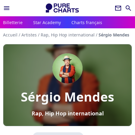
menu
newsletter
search
Billetterie
Star Academy
Charts français
Accueil
/
Artistes
/
Rap, Hip Hop international
/
Sérgio Mendes
Sérgio Mendes
Rap, Hip Hop international