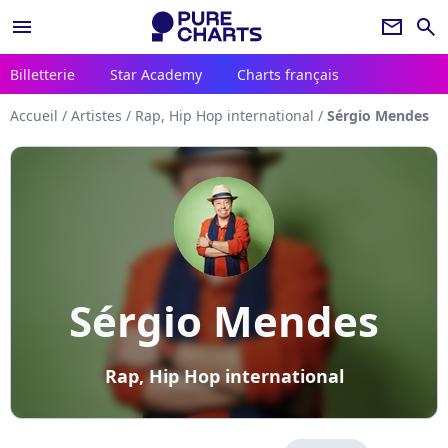
menu
newsletter
search
Billetterie
Star Academy
Charts français
Accueil
/
Artistes
/
Rap, Hip Hop international
/
Sérgio Mendes
Sérgio Mendes
Rap, Hip Hop international