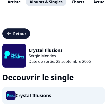
Artiste
Albums & Singles
Charts
Actuali
arrow_left
Retour
Crystal Illusions
Sérgio Mendes
Date de sortie: 25 septembre 2006
Decouvrir le single
Crystal Illusions