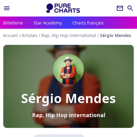
menu
newsletter
search
Billetterie
Star Academy
Charts français
Accueil
/
Artistes
/
Rap, Hip Hop international
/
Sérgio Mendes
Sérgio Mendes
Rap, Hip Hop international