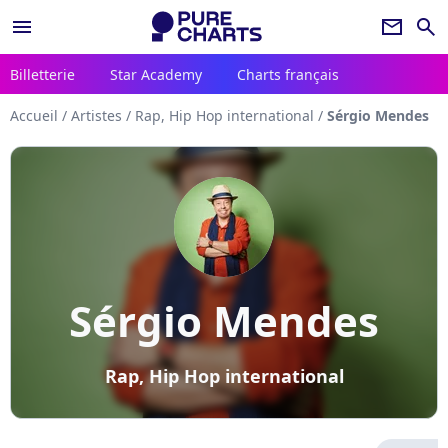
menu
newsletter
search
Billetterie
Star Academy
Charts français
Accueil
/
Artistes
/
Rap, Hip Hop international
/
Sérgio Mendes
Sérgio Mendes
Rap, Hip Hop international