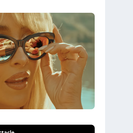
ctacle