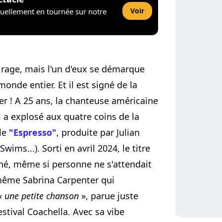
Voir
tuellement en tournée sur notre
 rage, mais l'un d'eux se démarque
onde entier. Et il est signé de la
r ! A 25 ans, la chanteuse américaine
 a explosé aux quatre coins de la
ale
"Espresso"
, produite par Julian
ims...). Sorti en avril 2024, le titre
né, même si personne ne s'attendait
 même Sabrina Carpenter qui
«
une petite chanson
», parue juste
stival Coachella. Avec sa vibe