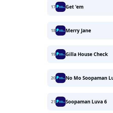
Get 'em
17
Merry Jane
18
Gilla House Check
19
No Mo Soopaman Luv
20
Soopaman Luva 6
21