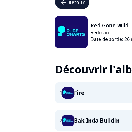
arrow_left
Retour
Red Gone Wild
Redman
Date de sortie: 26
Découvrir l'a
Fire
1
Bak Inda Buildin
2