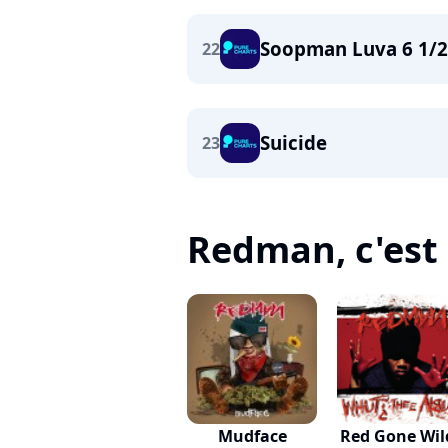
Soopman Luva 6 1/2
22
Suicide
23
Redman, c'est 
Mudface
Red Gone Wild