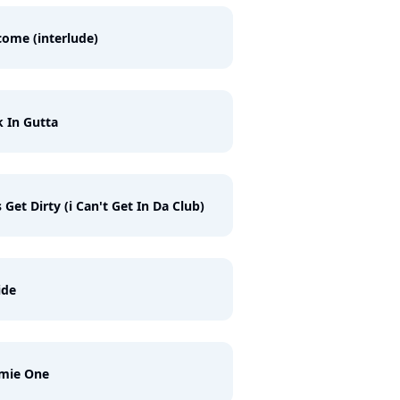
ome (interlude)
 In Gutta
s Get Dirty (i Can't Get In Da Club)
ide
mie One