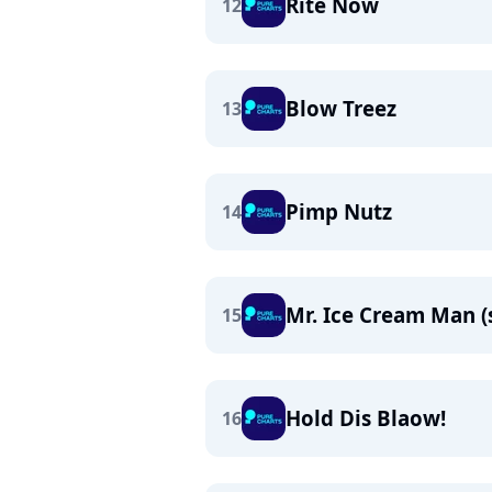
Rite Now
12
Blow Treez
13
Pimp Nutz
14
Mr. Ice Cream Man (s
15
Hold Dis Blaow!
16