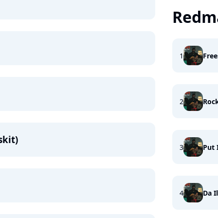
Redm
1
Free
2
Rock
kit)
3
Put 
4
Da I