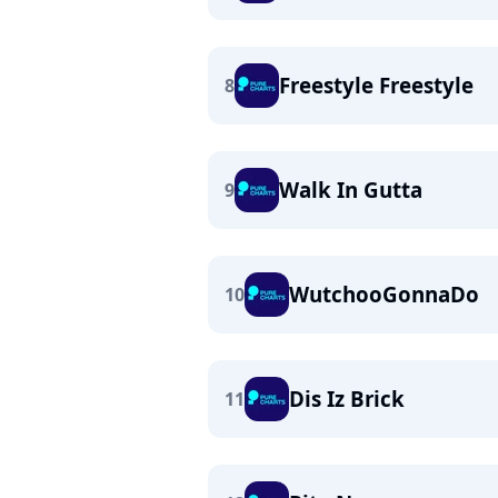
Freestyle Freestyle
8
Walk In Gutta
9
WutchooGonnaDo
10
Dis Iz Brick
11