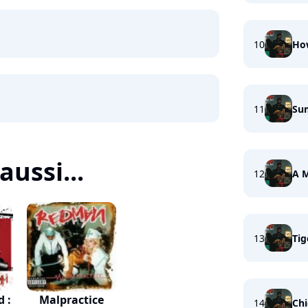
10
Ho
11
Su
aussi...
12
A M
13
Tig
 :
Malpractice
14
Chi