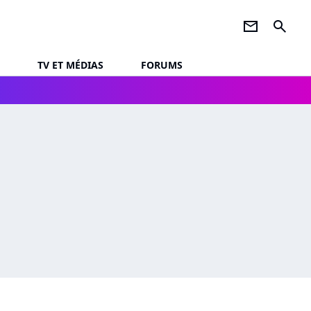
newsletter
search
TV ET MÉDIAS
FORUMS