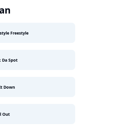
an
style Freestyle
 Da Spot
It Down
ll Out