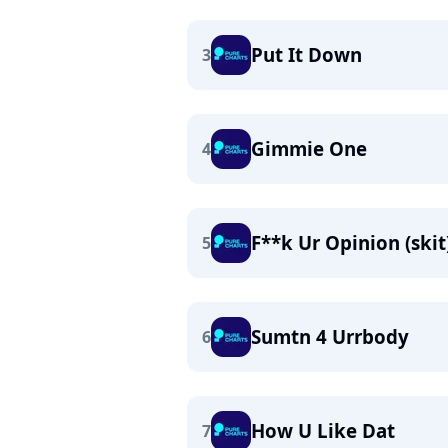
Put It Down
3
Gimmie One
4
F**k Ur Opinion (skit
5
Sumtn 4 Urrbody
6
How U Like Dat
7