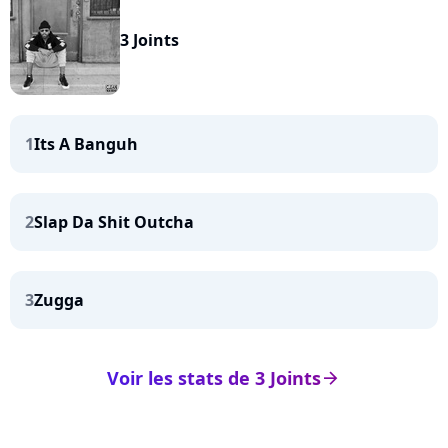
3 Joints
1
Its A Banguh
2
Slap Da Shit Outcha
3
Zugga
Voir les stats de 3 Joints
arrow_right