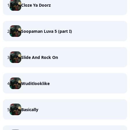
1
Cloze Ya Doorz
2
Soopaman Luva 5 (part I)
3
Slide And Rock On
4
Wuditlooklike
5
Basically