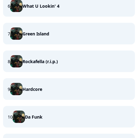
6
What U Lookin' 4
7
Green Island
8
Rockafella (r.i.p.)
9
Hardcore
10
Da Funk