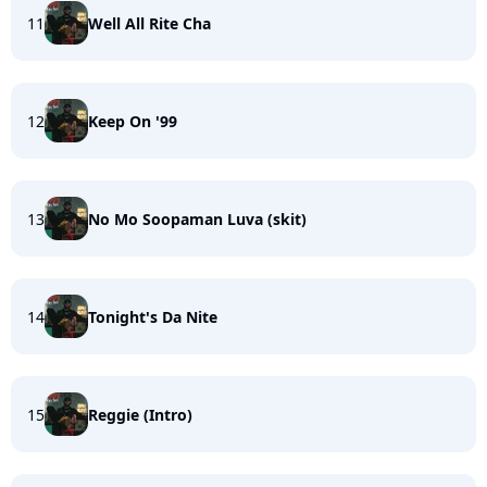
11
Well All Rite Cha
12
Keep On '99
13
No Mo Soopaman Luva (skit)
14
Tonight's Da Nite
15
Reggie (Intro)