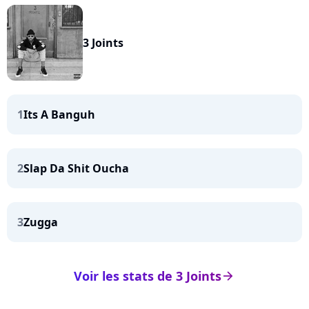
3 Joints
1
Its A Banguh
2
Slap Da Shit Oucha
3
Zugga
Voir les stats de 3 Joints
arrow_right