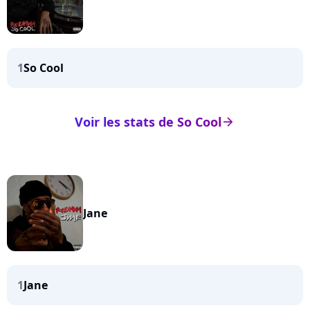
1
So Cool
Voir les stats de So Cool
arrow_right
Jane
1
Jane