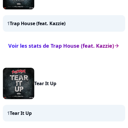
1
Trap House (feat. Kazzie)
Voir les stats de Trap House (feat. Kazzie)
arrow_right
Tear It Up
1
Tear It Up