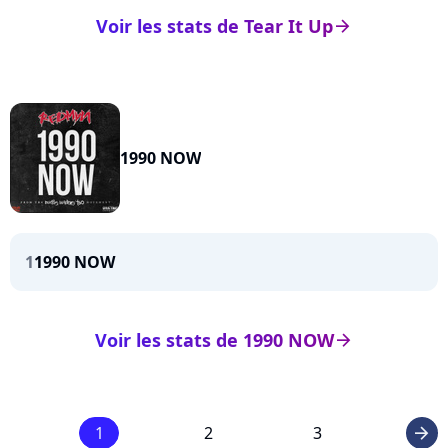
Voir les stats de Tear It Up
arrow_right
1990 NOW
1
1990 NOW
Voir les stats de 1990 NOW
arrow_right
1
2
3
arrow_right