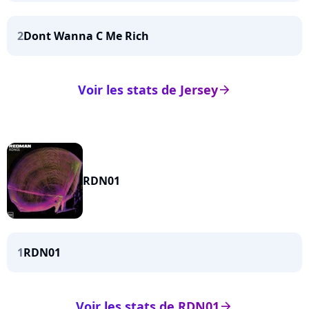
2
Dont Wanna C Me Rich
Voir les stats de Jersey
arrow_right
RDN01
1
RDN01
Voir les stats de RDN01
arrow_right