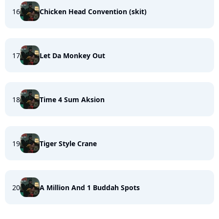
16
Chicken Head Convention (skit)
17
Let Da Monkey Out
18
Time 4 Sum Aksion
19
Tiger Style Crane
20
A Million And 1 Buddah Spots