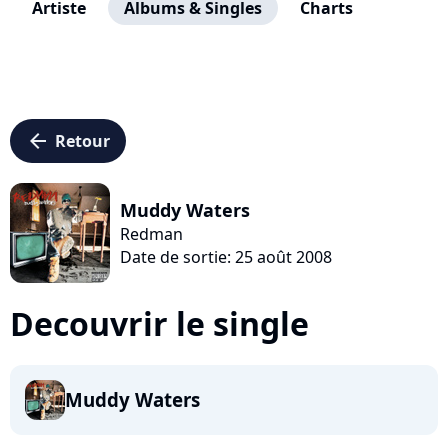
Artiste
Albums & Singles
Charts
arrow_left
Retour
Muddy Waters
Redman
Date de sortie: 25 août 2008
Decouvrir le single
Muddy Waters