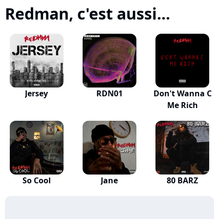
Redman, c'est aussi...
Jersey
RDN01
Don't Wanna C
Me Rich
So Cool
Jane
80 BARZ