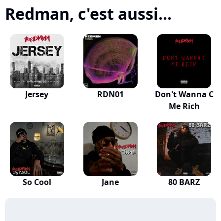
Redman, c'est aussi...
Jersey
RDN01
Don't Wanna C
Me Rich
So Cool
Jane
80 BARZ