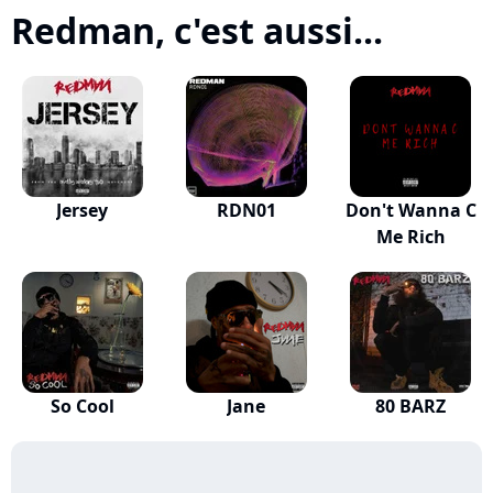
Redman, c'est aussi...
Jersey
RDN01
Don't Wanna C
Me Rich
So Cool
Jane
80 BARZ