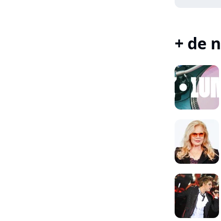
+ de n