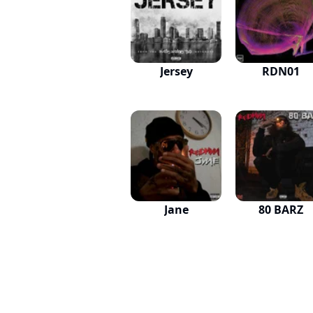
Jersey
RDN01
Jane
80 BARZ