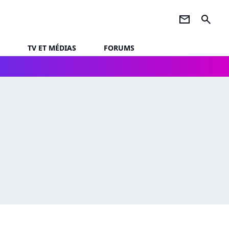
newsletter
search
TV ET MÉDIAS
FORUMS