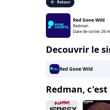
arrow_left
Retour
Red Gone Wild
Redman
Date de sortie: 26 
Decouvrir le s
Red Gone Wild
Redman, c'est 