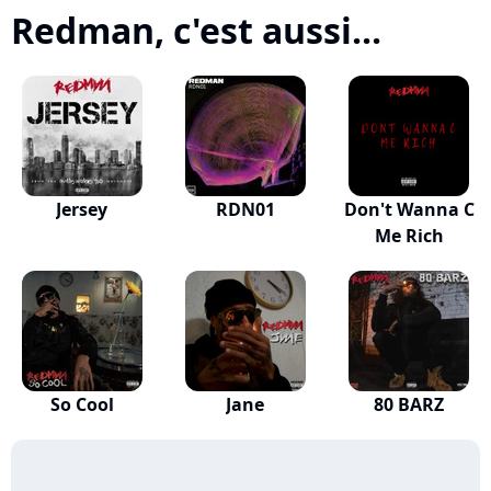
Redman, c'est aussi...
Jersey
RDN01
Don't Wanna C
Me Rich
So Cool
Jane
80 BARZ