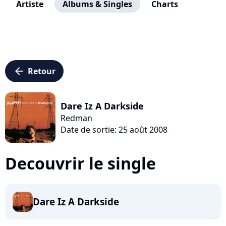
Artiste
Albums & Singles
Charts
arrow_left
Retour
Dare Iz A Darkside
Redman
Date de sortie: 25 août 2008
Decouvrir le single
Dare Iz A Darkside