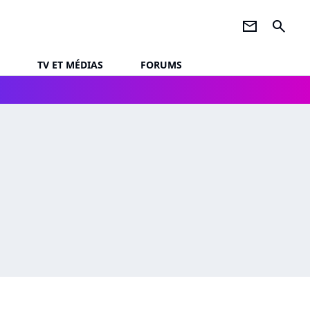
newsletter
search
TV ET MÉDIAS
FORUMS