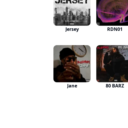
Jersey
RDN01
Jane
80 BARZ