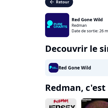
arrow_left
Retour
Red Gone Wild
Redman
Date de sortie: 26 
Decouvrir le s
Red Gone Wild
Redman, c'est 