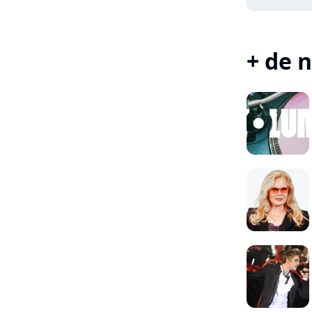
+ de n