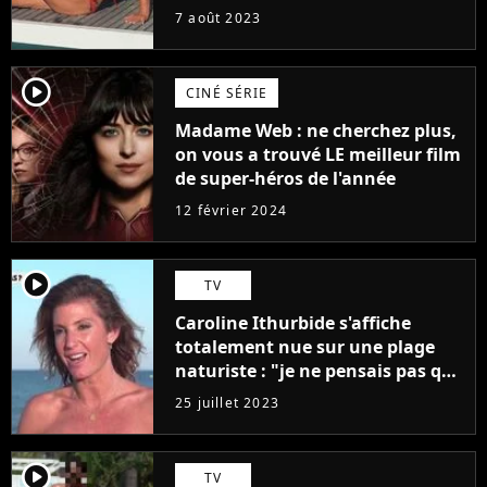
7 août 2023
player2
CINÉ SÉRIE
Madame Web : ne cherchez plus,
on vous a trouvé LE meilleur film
de super-héros de l'année
12 février 2024
player2
TV
Caroline Ithurbide s'affiche
totalement nue sur une plage
naturiste : "je ne pensais pas que
j'arriverais à le faire..."
25 juillet 2023
player2
TV