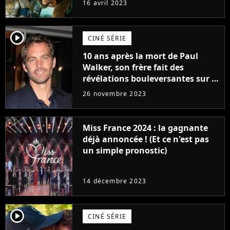
16 avril 2023
player2
CINÉ SÉRIE
10 ans après la mort de Paul
Walker, son frère fait des
révélations bouleversantes sur la
réaction des acteurs de Fast and
26 novembre 2023
Furious
Miss France 2024 : la gagnante
déjà annoncée ! (Et ce n'est pas
un simple pronostic)
14 décembre 2023
player2
CINÉ SÉRIE