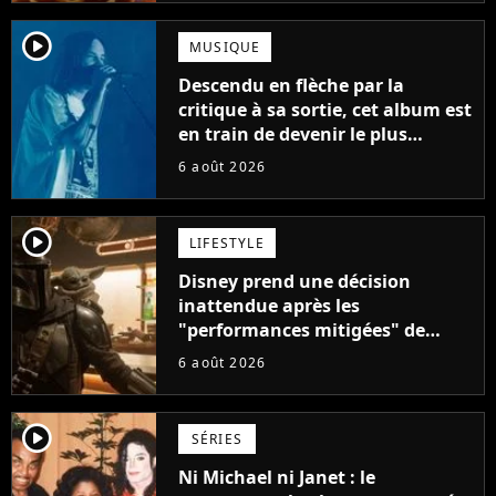
player2
MUSIQUE
Descendu en flèche par la
critique à sa sortie, cet album est
en train de devenir le plus
populaire de son auteur
6 août 2026
player2
LIFESTYLE
Disney prend une décision
inattendue après les
"performances mitigées" de
Vaiana et The Mandalorian &
6 août 2026
Grogu au box-office
player2
SÉRIES
Ni Michael ni Janet : le