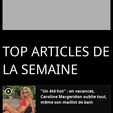
TOP ARTICLES DE
LA SEMAINE
player2
"Un été hot" : en vacances,
Caroline Margeridon oublie tout,
même son maillot de bain