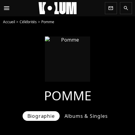
menu
newsletter
search
Accueil
Célébrités
Pomme
POMME
Biographie
Albums & Singles