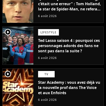
c'était une erreur" : Tom Holland,
la star de Spider-Man, ne referait
pas ce blockbuster
6 août 2026
player2
LIFESTYLE
Ted Lasso saison 4 : pourquoi ces
personnages adorés des fans ne
sont pas dans la suite ?
6 août 2026
player2
TV
Star Academy : vous avez déjà vu
la nouvelle prof dans The Voice
et aux Enfoirés
6 août 2026