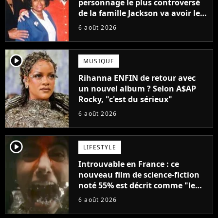
personnage le plus controversé
de la famille Jackson va avoir le
droit à sa propre série
6 août 2026
player2
MUSIQUE
Rihanna ENFIN de retour avec
un nouvel album ? Selon A$AP
Rocky, "c'est du sérieux"
6 août 2026
player2
LIFESTYLE
Introuvable en France : ce
nouveau film de science-fiction
noté 55% est décrit comme "le
plus stupide de l'année"
6 août 2026