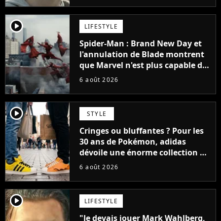
player2
LIFESTYLE
Spider-Man : Brand New Day et
l'annulation de Blade montrent
que Marvel n'est plus capable de
faire quoi que ce soit de simple
6 août 2026
player2
STYLE
Cringes ou bluffantes ? Pour les
30 ans de Pokémon, adidas
dévoile une énorme collection de
sneakers et je ne sais pas quoi en
6 août 2026
penser
player2
LIFESTYLE
"Je devais jouer Mark Wahlberg,