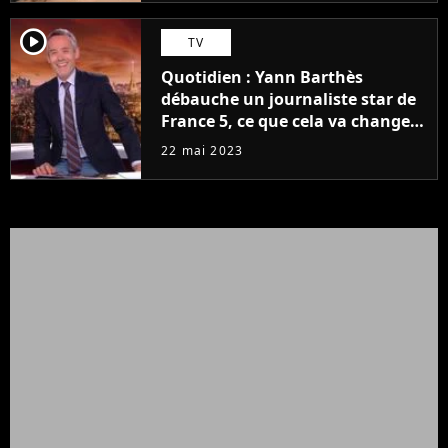
player2
TV
Quotidien : Yann Barthès
débauche un journaliste star de
France 5, ce que cela va changer
à la rentrée
22 mai 2023