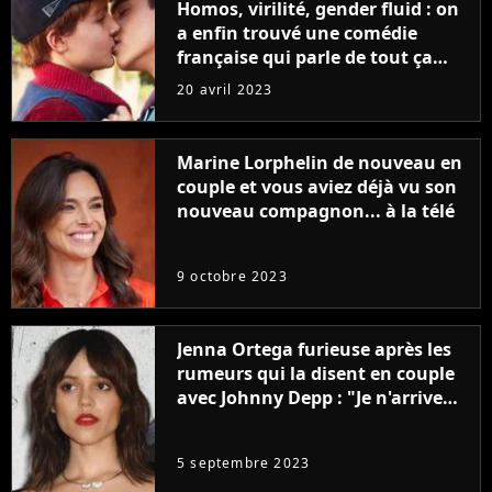
Homos, virilité, gender fluid : on
a enfin trouvé une comédie
française qui parle de tout ça
sans être super ringarde
20 avril 2023
Marine Lorphelin de nouveau en
couple et vous aviez déjà vu son
nouveau compagnon... à la télé
9 octobre 2023
Jenna Ortega furieuse après les
rumeurs qui la disent en couple
avec Johnny Depp : "Je n'arrive
même pas..."
5 septembre 2023