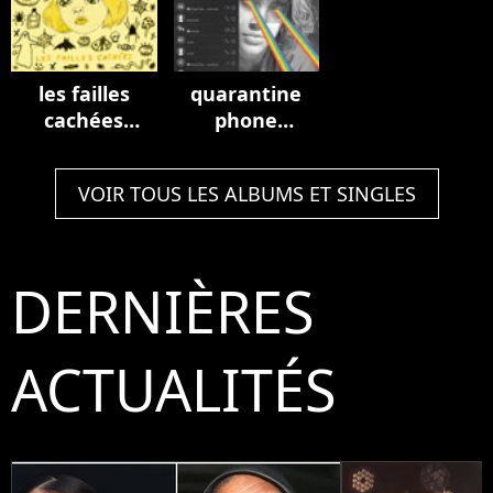
les failles
quarantine
cachées
phone
(halloween
sessions
version)
VOIR TOUS LES ALBUMS ET SINGLES
DERNIÈRES
ACTUALITÉS