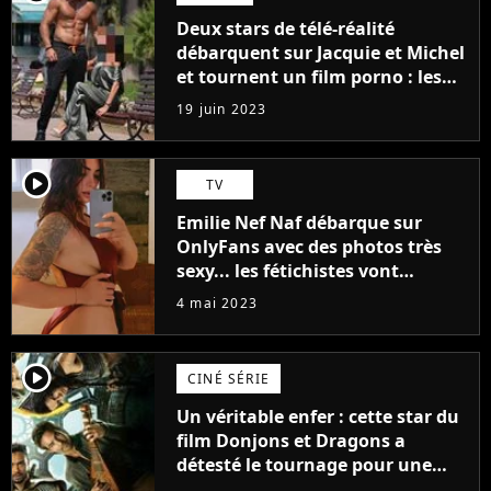
Deux stars de télé-réalité
débarquent sur Jacquie et Michel
et tournent un film porno : les
premières images du tournage
19 juin 2023
(exclu)
player2
TV
Emilie Nef Naf débarque sur
OnlyFans avec des photos très
sexy... les fétichistes vont
prendre leur pied !
4 mai 2023
player2
CINÉ SÉRIE
Un véritable enfer : cette star du
film Donjons et Dragons a
détesté le tournage pour une
raison très spéciale