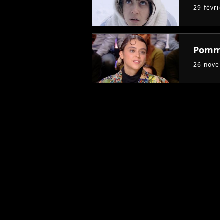
29 févr
Pomme
26 nov