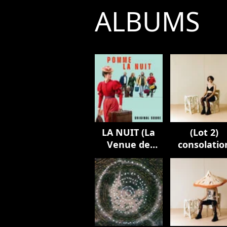
ALBUMS
LA NUIT (La
(Lot 2)
Venue de
consolatio
l’avenir -
musique
originale)