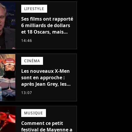
LIFESTYLE
Ses films ont rapporté
6 milliards de dollars
et 18 Oscars, mais
Christopher Nolan a
14:46
peur de tourner un
genre de films très
particulier
CINÉMA
Les nouveaux X-Men
sont en approche :
après Jean Grey, les
acteurs qui vont jouer
13:07
Emma Frost et
Cyclope trouvés !
MUSIQUE
Comment ce petit
festival de Mayenne a