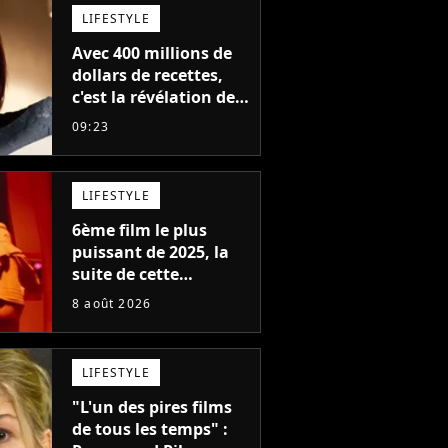
LIFESTYLE
Avec 400 millions de
dollars de recettes,
c'est la révélation de
2026 au cinéma : cette
09:23
actrice adorée prête à
remplacer Jennifer
Lawrence chez Marvel
LIFESTYLE
6ème film le plus
puissant de 2025, la
suite de cette
franchise culte est
8 août 2026
menacée : le
réalisateur claque la
porte pour "différends
LIFESTYLE
créatifs"
"L'un des pires films
de tous les temps" :