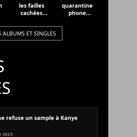
n
les failles
quarantine
cachées
phone
(halloween
sessions
version)
S ALBUMS ET SINGLES
S
ÉS
 refuse un sample à Kanye
er 2025