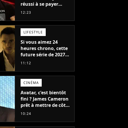
réussi à se payer
Robbie Williams, Jul et
12:23
Damso cette année ?
LIFESTYLE
Si vous aimez 24
heures chrono, cette
future série de 2027
va devenir votre
11:12
nouvelle obsession
CINÉMA
Avatar, c'est bientôt
fini ? James Cameron
prêt à mettre de côté
sa saga de science-
10:24
fiction aux 6 milliards
de recettes