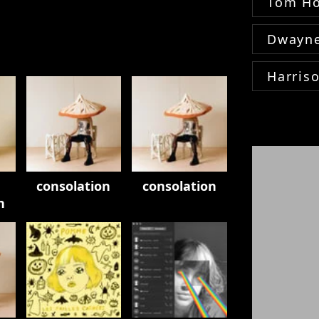
Tom Ho
Dwayne
Harris
consolation
consolation
n