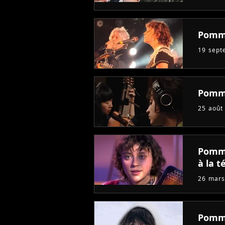
Pomme
19 sept
Pomme 
25 août
Pomme
à la t
26 mars
Pomme