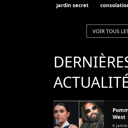
jardin secret
consolatio
VOIR TOUS LE
DERNIÈRE
ACTUALIT
Pomme
West
6 janvi