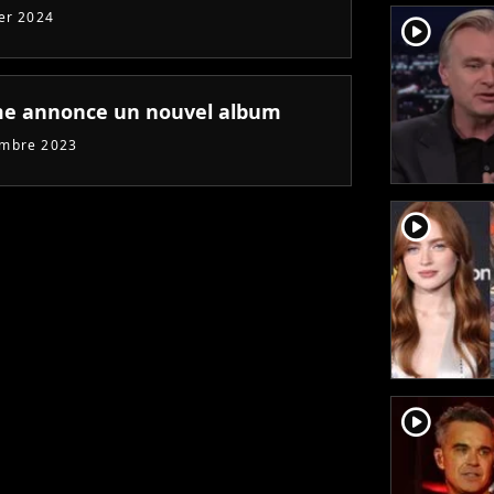
ier 2024
player2
 annonce un nouvel album
embre 2023
player2
player2