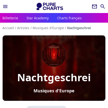
menu
newsletter
search
Billetterie
Star Academy
Charts français
Accueil
/
Artistes
/
Musiques d'Europe
/
Nachtgeschrei
Nachtgeschrei
Musiques d'Europe