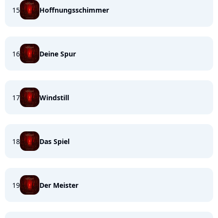
15
Hoffnungsschimmer
16
Deine Spur
17
Windstill
18
Das Spiel
19
Der Meister