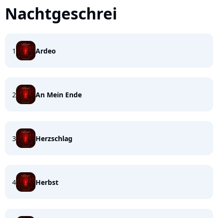
Nachtgeschrei
1
Ardeo
2
An Mein Ende
3
Herzschlag
4
Herbst