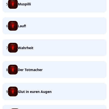
5
Muspilli
6
Lauf!
7
Wahrheit
8
Der Totmacher
9
Glut in euren Augen