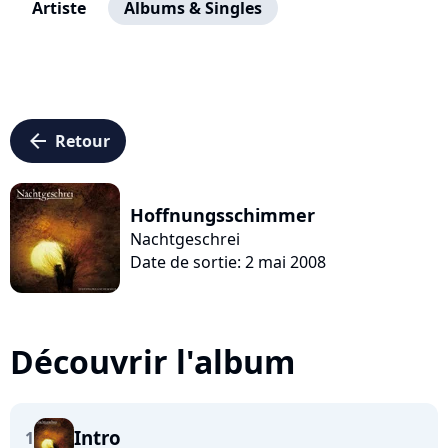
Artiste
Albums & Singles
arrow_left
Retour
Hoffnungsschimmer
Nachtgeschrei
Date de sortie: 2 mai 2008
Découvrir l'album
Intro
1