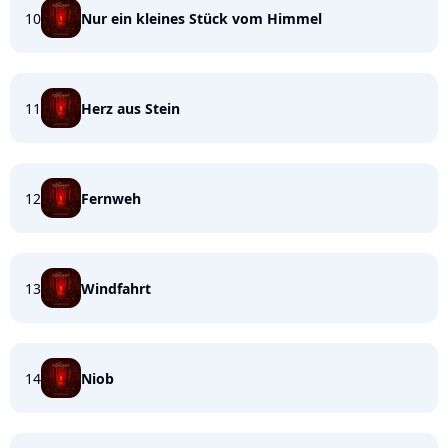
10
Nur ein kleines Stück vom Himmel
11
Herz aus Stein
12
Fernweh
13
Windfahrt
14
Niob