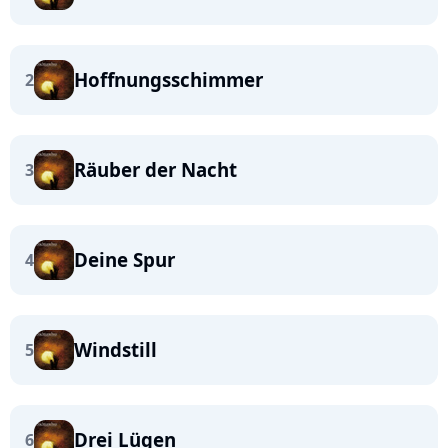
Hoffnungsschimmer
2
Räuber der Nacht
3
Deine Spur
4
Windstill
5
Drei Lügen
6