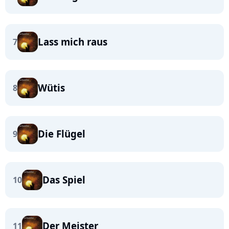
Lass mich raus
7
Wütis
8
Die Flügel
9
Das Spiel
10
Der Meister
11