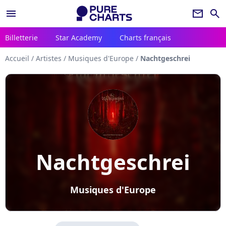
menu
newsletter
search
Billetterie
Star Academy
Charts français
Accueil
/
Artistes
/
Musiques d'Europe
/
Nachtgeschrei
Nachtgeschrei
Musiques d'Europe