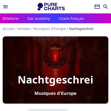
menu
newsletter
search
Billetterie
Star Academy
Charts français
Accueil
/
Artistes
/
Musiques d'Europe
/
Nachtgeschrei
Nachtgeschrei
Musiques d'Europe