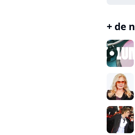
+ de n