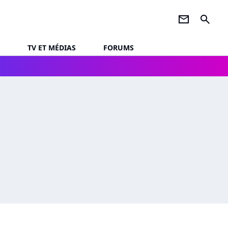
newsletter
search
TV ET MÉDIAS
FORUMS