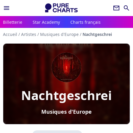
menu
newsletter
search
Billetterie
Star Academy
Charts français
Accueil
/
Artistes
/
Musiques d'Europe
/
Nachtgeschrei
Nachtgeschrei
Musiques d'Europe