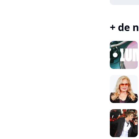
+ de n