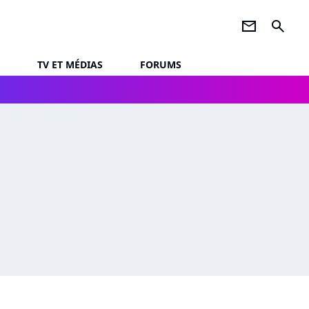
newsletter
search
TV ET MÉDIAS
FORUMS