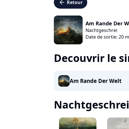
arrow_left
Retour
Am Rande Der W
Nachtgeschrei
Date de sortie: 20 
Decouvrir le s
Am Rande Der Welt
Nachtgeschrei, 