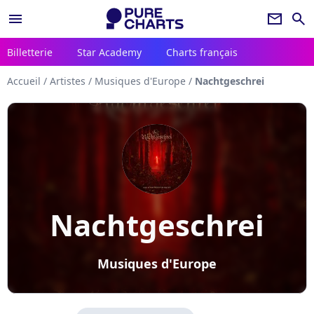
menu
newsletter
search
Billetterie
Star Academy
Charts français
Accueil
/
Artistes
/
Musiques d'Europe
/
Nachtgeschrei
Nachtgeschrei
Musiques d'Europe