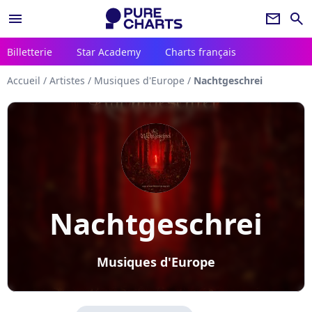
menu
newsletter
search
Billetterie
Star Academy
Charts français
Accueil
/
Artistes
/
Musiques d'Europe
/
Nachtgeschrei
Nachtgeschrei
Musiques d'Europe