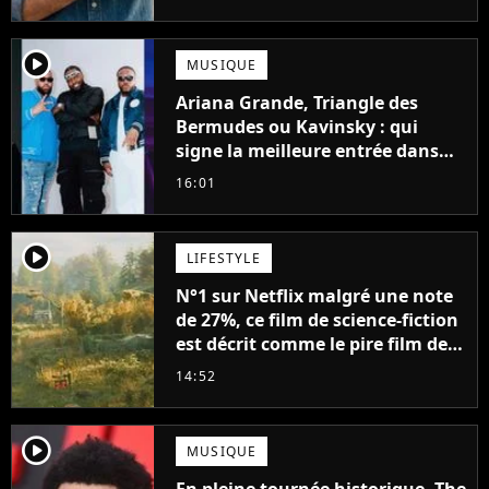
player2
MUSIQUE
Ariana Grande, Triangle des
Bermudes ou Kavinsky : qui
signe la meilleure entrée dans
les charts français cette semaine
16:01
?
player2
LIFESTYLE
N°1 sur Netflix malgré une note
de 27%, ce film de science-fiction
est décrit comme le pire film de
l'été 2026
14:52
player2
MUSIQUE