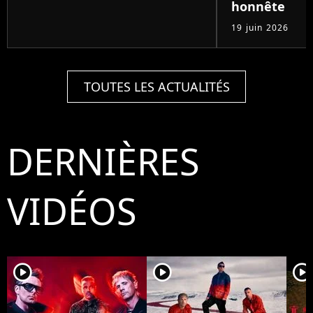
honnête
19 juin 2026
TOUTES LES ACTUALITÉS
DERNIÈRES
VIDÉOS
player2
player2
player2