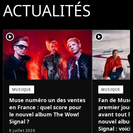
ACTUALITÉS
player2
player2
MUSIQUE
MUSIQUE
Muse numéro un des ventes
Fan de Muse 
en France : quel score pour
premier jour,
le nouvel album The Wow!
avant tout l
Signal ?
nouvel albu
Signal : voic
6 juillet 2026