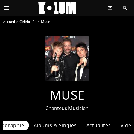
menu
newsletter
search
Accueil
Célébrités
Muse
MUSE
Chanteur, Musicien
iographie
Albums & Singles
Actualités
Vidé