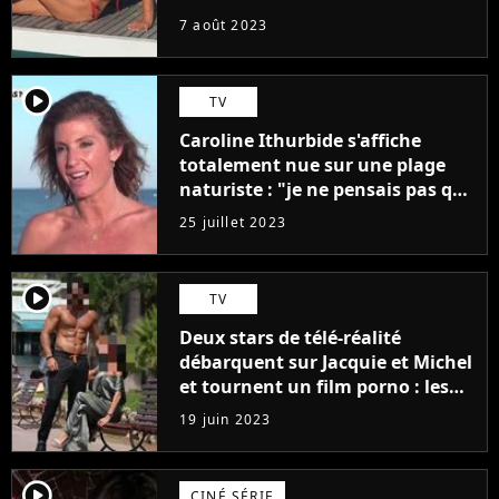
7 août 2023
player2
TV
Caroline Ithurbide s'affiche
totalement nue sur une plage
naturiste : "je ne pensais pas que
j'arriverais à le faire..."
25 juillet 2023
player2
TV
Deux stars de télé-réalité
débarquent sur Jacquie et Michel
et tournent un film porno : les
premières images du tournage
19 juin 2023
(exclu)
player2
CINÉ SÉRIE