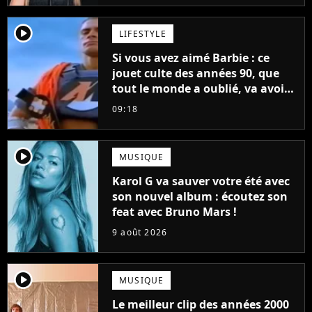
player2
LIFESTYLE
Si vous avez aimé Barbie : ce
jouet culte des années 90, que
tout le monde a oublié, va avoir
un film
09:18
player2
MUSIQUE
Karol G va sauver votre été avec
son nouvel album : écoutez son
feat avec Bruno Mars !
9 août 2026
player2
MUSIQUE
Le meilleur clip des années 2000