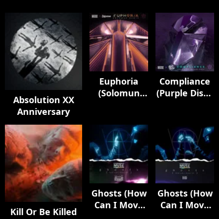
Euphoria
Compliance
(Solomun
(Purple Disco
Absolution XX
Remix)
Machine
Anniversary
Remix)
Ghosts (How
Ghosts (How
Can I Move
Can I Move
Kill Or Be Killed
On) [feat.
On) [feat.