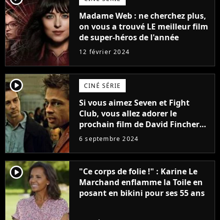
Madame Web : ne cherchez plus,
on vous a trouvé LE meilleur film
de super-héros de l'année
12 février 2024
player2
CINÉ SÉRIE
Si vous aimez Seven et Fight
Club, vous allez adorer le
prochain film de David Fincher
avec lequel il se réinvente
6 septembre 2024
complètement
player2
"Ce corps de folie !" : Karine Le
Marchand enflamme la Toile en
posant en bikini pour ses 55 ans