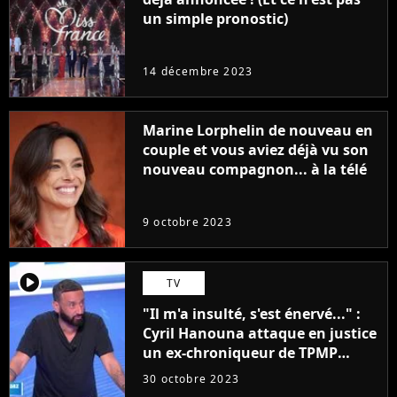
un simple pronostic)
14 décembre 2023
Marine Lorphelin de nouveau en
couple et vous aviez déjà vu son
nouveau compagnon... à la télé
9 octobre 2023
player2
TV
"Il m'a insulté, s'est énervé..." :
Cyril Hanouna attaque en justice
un ex-chroniqueur de TPMP
après de graves accusations
30 octobre 2023