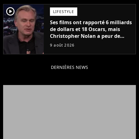
player2
LIFESTYLE
Ses films ont rapporté 6 milliards
de dollars et 18 Oscars, mais
Christopher Nolan a peur de
tourner un genre de films très
9 août 2026
particulier
DERNIÈRES NEWS