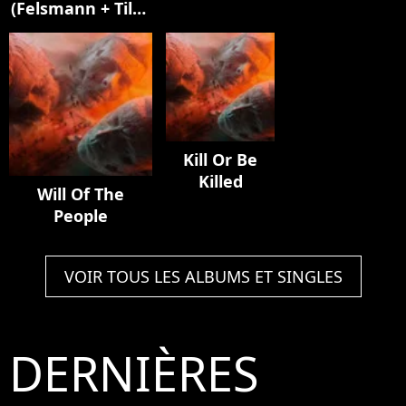
(Felsmann + Tiley
Mylène
Elisa]
Reinterpretation)
Farmer]
Kill Or Be
Killed
Will Of The
People
VOIR TOUS LES ALBUMS ET SINGLES
DERNIÈRES