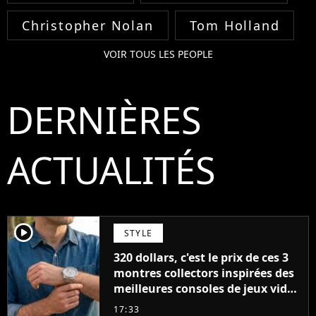
Christopher Nolan
Tom Holland
VOIR TOUS LES PEOPLE
DERNIÈRES
ACTUALITÉS
player2
STYLE
320 dollars, c'est le prix de ces 3
montres collectors inspirées des
meilleures consoles de jeux vidéo
des années 90
17:33