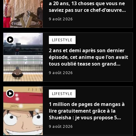
a 20 ans, 13 choses que vous ne
saviez pas sur ce chef-d'œuvre
qui a révolutionné YouTube
9 août 2026
player2
LIFESTYLE
2 ans et demi après son dernier
épisode, cet anime que l'on avait
tous oublié tease son grand
retour
9 août 2026
player2
LIFESTYLE
1 million de pages de mangas à
lire gratuitement grâce à la
Shueisha : je vous propose 5
mangas jamais sortis en France
9 août 2026
à découvrir absolument