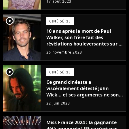
17 août 2023
player2
CINÉ SÉRIE
10 ans après la mort de Paul
Walker, son frère fait des
révélations bouleversantes sur la
réaction des acteurs de Fast and
26 novembre 2023
Furious
player2
CINÉ SÉRIE
Ce grand cinéaste a
viscéralement détesté John
Wick... et ses arguments ne sont
pas si bêtes
22 juin 2023
Miss France 2024 : la gagnante
déjà annoncée ! (Et ce n'est pas