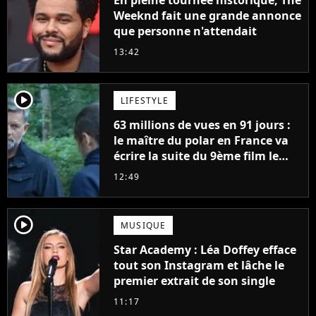
En pleine tournée historique, The
Weeknd fait une grande annonce
que personne n'attendait
13:42
player2
LIFESTYLE
63 millions de vues en 91 jours :
le maître du polar en France va
écrire la suite du 9ème film le
plus regardé sur Netflix
12:49
player2
MUSIQUE
Star Academy : Léa Doffey efface
tout son Instagram et lâche le
premier extrait de son single
11:17