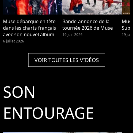
Muse débarque en tête
Bande-annonce de la
Muse
dans les charts français
tournée 2026 de Muse
Supe
avec son nouvel album
19 juin 2026
19 jui
6 juillet 2026
VOIR TOUTES LES VIDÉOS
SON
ENTOURAGE