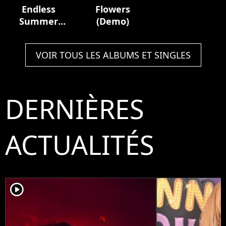
Endless
Flowers
Summer
(Demo)
Vacation
VOIR TOUS LES ALBUMS ET SINGLES
DERNIÈRES
ACTUALITÉS
player2