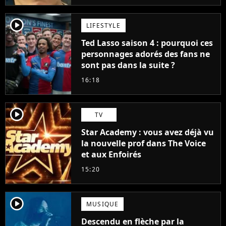
player2
LIFESTYLE
Ted Lasso saison 4 : pourquoi ces
personnages adorés des fans ne
sont pas dans la suite ?
16:18
player2
TV
Star Academy : vous avez déjà vu
la nouvelle prof dans The Voice
et aux Enfoirés
15:20
player2
MUSIQUE
Descendu en flèche par la