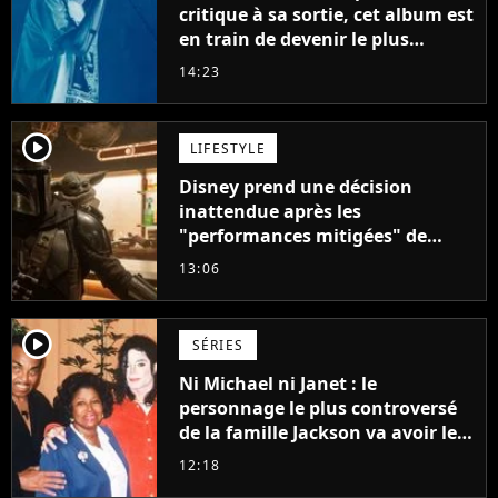
critique à sa sortie, cet album est
en train de devenir le plus
populaire de son auteur
14:23
player2
LIFESTYLE
Disney prend une décision
inattendue après les
"performances mitigées" de
Vaiana et The Mandalorian &
13:06
Grogu au box-office
player2
SÉRIES
Ni Michael ni Janet : le
personnage le plus controversé
de la famille Jackson va avoir le
droit à sa propre série
12:18