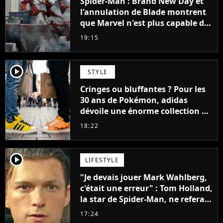
Spider-Man : Brand New Day et
l'annulation de Blade montrent
que Marvel n'est plus capable de
faire quoi que ce soit de simple
19:15
player2
STYLE
Cringes ou bluffantes ? Pour les
30 ans de Pokémon, adidas
dévoile une énorme collection de
sneakers et je ne sais pas quoi en
18:22
penser
player2
LIFESTYLE
"Je devais jouer Mark Wahlberg,
c'était une erreur" : Tom Holland,
la star de Spider-Man, ne referait
pas ce blockbuster
17:24