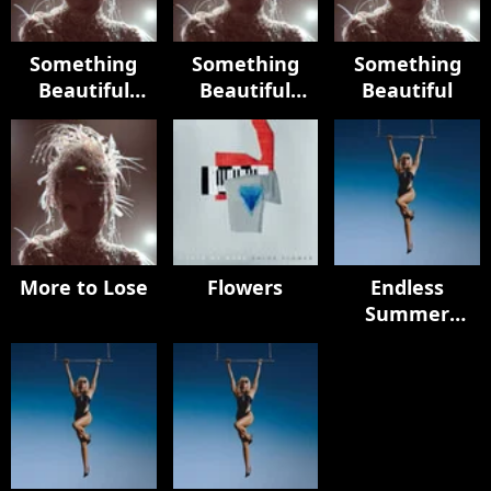
Something
Something
Something
Beautiful
Beautiful
Beautiful
(Deluxe)
(Edits)
More to Lose
Flowers
Endless
Summer
Vacation