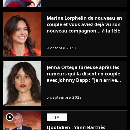
Marine Lorphelin de nouveau en
couple et vous aviez déjà vu son
nouveau compagnon... à la télé
9 octobre 2023
Jenna Ortega furieuse après les
rumeurs qui la disent en couple
avec Johnny Depp : "Je n'arrive
même pas..."
5 septembre 2023
player2
TV
Quotidien : Yann Barthès