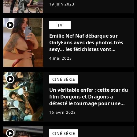
premières images du tournage
19 juin 2023
(exclu)
player2
TV
Emilie Nef Naf débarque sur
OnlyFans avec des photos très
sexy... les fétichistes vont
prendre leur pied !
4 mai 2023
player2
CINÉ SÉRIE
Un véritable enfer : cette star du
film Donjons et Dragons a
détesté le tournage pour une
raison très spéciale
16 avril 2023
player2
CINÉ SÉRIE