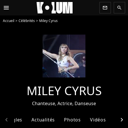
menu
newsletter
search
Accueil
Célébrités
Miley Cyrus
MILEY CYRUS
Chanteuse, Actrice, Danseuse
chevron_left
chevron_right
& Singles
Actualités
Photos
Vidéos
Ento