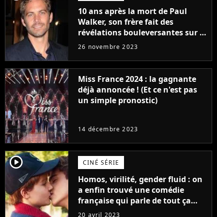
10 ans après la mort de Paul
Walker, son frère fait des
révélations bouleversantes sur la
réaction des acteurs de Fast and
26 novembre 2023
Furious
Miss France 2024 : la gagnante
déjà annoncée ! (Et ce n'est pas
un simple pronostic)
14 décembre 2023
player2
CINÉ SÉRIE
Homos, virilité, gender fluid : on
a enfin trouvé une comédie
française qui parle de tout ça
sans être super ringarde
20 avril 2023