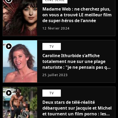
Madame Web : ne cherchez plus,
on vous a trouvé LE meilleur film
de super-héros de l'année
12 février 2024
player2
TV
Caroline Ithurbide s'affiche
totalement nue sur une plage
naturiste : "je ne pensais pas que
j'arriverais à le faire..."
25 juillet 2023
player2
TV
Deux stars de télé-réalité
débarquent sur Jacquie et Michel
et tournent un film porno : les