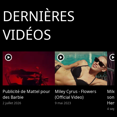
DERNIÈRES
VIDÉOS
player2
player2
player2
Publicité de Mattel pour
Miley Cyrus - Flowers
Miley
des Barbie
(Official Video)
son 
Hem
2 juillet 2026
9 mai 2023
4 sep