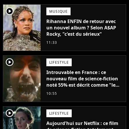
player2
MUSIQUE
Rihanna ENFIN de retour avec
un nouvel album ? Selon A$AP
Rocky, "c'est du sérieux"
11:33
player2
LIFESTYLE
Introuvable en France : ce
nouveau film de science-fiction
noté 55% est décrit comme "le
plus stupide de l'année"
10:55
player2
LIFESTYLE
Aujourd'hui sur Netflix : ce film