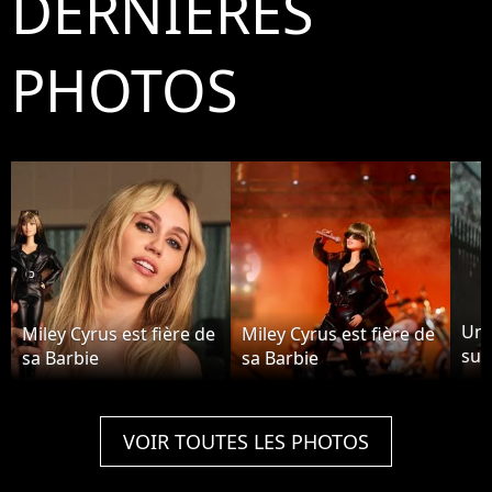
DERNIÈRES
PHOTOS
Une
Miley Cyrus est fière de
Miley Cyrus est fière de
surr
sa Barbie
sa Barbie
tub
ima
"Fl
VOIR TOUTES LES PHOTOS
Cyr