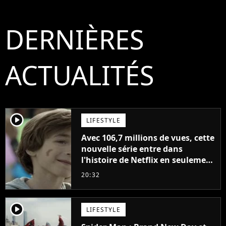
DERNIÈRES
ACTUALITÉS
player2
LIFESTYLE
Avec 106,7 millions de vues, cette
nouvelle série entre dans
l'histoire de Netflix en seulement
48 jours
20:32
player2
LIFESTYLE