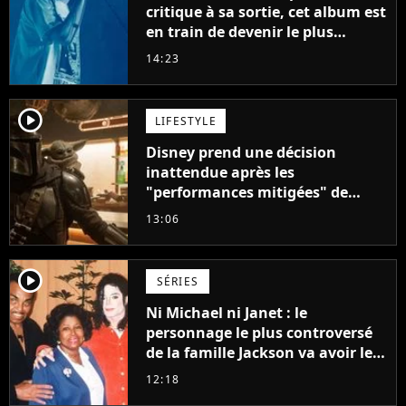
critique à sa sortie, cet album est
en train de devenir le plus
populaire de son auteur
14:23
player2
LIFESTYLE
Disney prend une décision
inattendue après les
"performances mitigées" de
Vaiana et The Mandalorian &
13:06
Grogu au box-office
player2
SÉRIES
Ni Michael ni Janet : le
personnage le plus controversé
de la famille Jackson va avoir le
droit à sa propre série
12:18