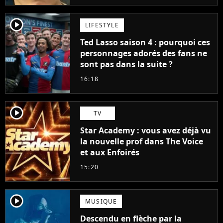
player2
LIFESTYLE
Ted Lasso saison 4 : pourquoi ces
personnages adorés des fans ne
sont pas dans la suite ?
16:18
player2
TV
Star Academy : vous avez déjà vu
la nouvelle prof dans The Voice
et aux Enfoirés
15:20
player2
MUSIQUE
Descendu en flèche par la