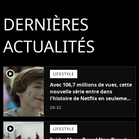
DERNIÈRES
ACTUALITÉS
player2
LIFESTYLE
Avec 106,7 millions de vues, cette
nouvelle série entre dans
l'histoire de Netflix en seulement
48 jours
20:32
player2
LIFESTYLE