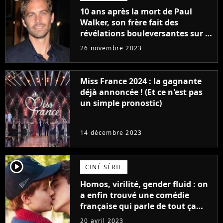
10 ans après la mort de Paul
Walker, son frère fait des
révélations bouleversantes sur la
réaction des acteurs de Fast and
26 novembre 2023
Furious
Miss France 2024 : la gagnante
déjà annoncée ! (Et ce n'est pas
un simple pronostic)
14 décembre 2023
player2
CINÉ SÉRIE
Homos, virilité, gender fluid : on
a enfin trouvé une comédie
française qui parle de tout ça
sans être super ringarde
20 avril 2023