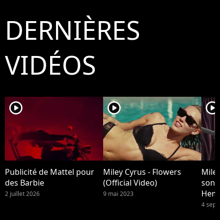
DERNIÈRES
VIDÉOS
player2
player2
player2
Publicité de Mattel pour
Miley Cyrus - Flowers
Miley
des Barbie
(Official Video)
son 
Hem
2 juillet 2026
9 mai 2023
4 sep