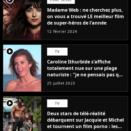
Madame Web : ne cherchez plus,
on vous a trouvé LE meilleur film
de super-héros de l'année
12 février 2024
player2
TV
Caroline Ithurbide s'affiche
totalement nue sur une plage
naturiste : "je ne pensais pas que
j'arriverais à le faire..."
25 juillet 2023
player2
TV
Deux stars de télé-réalité
débarquent sur Jacquie et Michel
et tournent un film porno : les