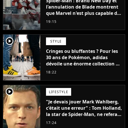
Spider-Man : Brand New Day et
l'annulation de Blade montrent
que Marvel n'est plus capable de
faire quoi que ce soit de simple
19:15
player2
STYLE
Cringes ou bluffantes ? Pour les
30 ans de Pokémon, adidas
dévoile une énorme collection de
sneakers et je ne sais pas quoi en
18:22
penser
player2
LIFESTYLE
"Je devais jouer Mark Wahlberg,
c'était une erreur" : Tom Holland,
la star de Spider-Man, ne referait
pas ce blockbuster
17:24