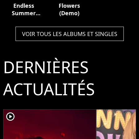
Endless
Flowers
Summer
(Demo)
Vacation
VOIR TOUS LES ALBUMS ET SINGLES
DERNIÈRES
ACTUALITÉS
player2