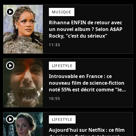
player2
MUSIQUE
Rihanna ENFIN de retour avec
un nouvel album ? Selon A$AP
Rocky, "c'est du sérieux"
11:33
player2
LIFESTYLE
Introuvable en France : ce
nouveau film de science-fiction
noté 55% est décrit comme "le
plus stupide de l'année"
10:55
player2
LIFESTYLE
Aujourd'hui sur Netflix : ce film