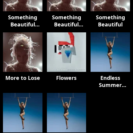
Something
Something
Something
Beautiful
Beautiful
Beautiful
(Deluxe)
(Edits)
More to Lose
Flowers
Endless
Summer
Vacation