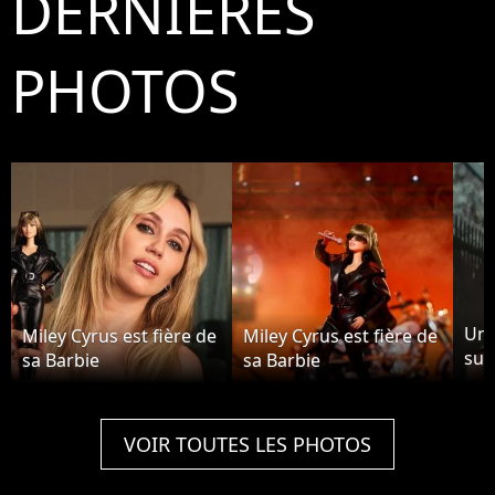
DERNIÈRES
PHOTOS
Une
Miley Cyrus est fière de
Miley Cyrus est fière de
surr
sa Barbie
sa Barbie
tub
ima
"Fl
VOIR TOUTES LES PHOTOS
Cyr