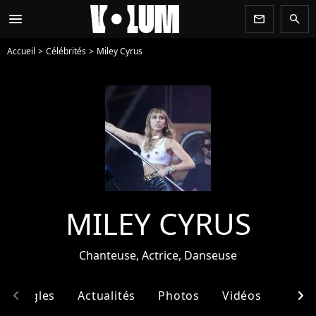
menu
newsletter
search
Accueil
Célébrités
Miley Cyrus
MILEY CYRUS
Chanteuse, Actrice, Danseuse
chevron_left
chevron_right
& Singles
Actualités
Photos
Vidéos
Ento