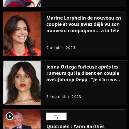
Marine Lorphelin de nouveau en
couple et vous aviez déjà vu son
nouveau compagnon... à la télé
9 octobre 2023
Jenna Ortega furieuse après les
rumeurs qui la disent en couple
avec Johnny Depp : "Je n'arrive
même pas..."
5 septembre 2023
player2
TV
Quotidien : Yann Barthès