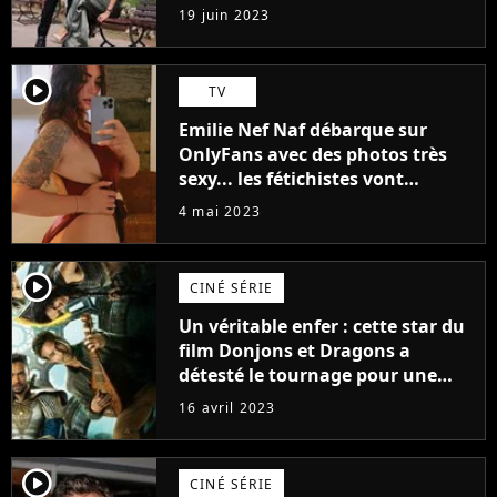
premières images du tournage
19 juin 2023
(exclu)
player2
TV
Emilie Nef Naf débarque sur
OnlyFans avec des photos très
sexy... les fétichistes vont
prendre leur pied !
4 mai 2023
player2
CINÉ SÉRIE
Un véritable enfer : cette star du
film Donjons et Dragons a
détesté le tournage pour une
raison très spéciale
16 avril 2023
player2
CINÉ SÉRIE