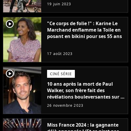
premières images du tournage
19 juin 2023
(exclu)
player2
"Ce corps de folie !" : Karine Le
Marchand enflamme la Toile en
posant en bikini pour ses 55 ans
17 août 2023
player2
CINÉ SÉRIE
10 ans après la mort de Paul
Walker, son frère fait des
révélations bouleversantes sur la
réaction des acteurs de Fast and
26 novembre 2023
Furious
Miss France 2024 : la gagnante