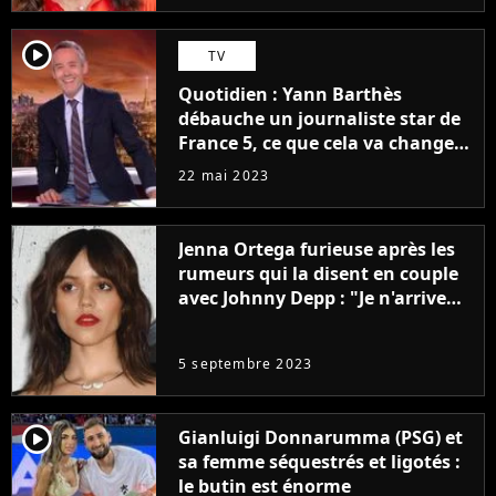
player2
TV
Quotidien : Yann Barthès
débauche un journaliste star de
France 5, ce que cela va changer
à la rentrée
22 mai 2023
Jenna Ortega furieuse après les
rumeurs qui la disent en couple
avec Johnny Depp : "Je n'arrive
même pas..."
5 septembre 2023
player2
Gianluigi Donnarumma (PSG) et
sa femme séquestrés et ligotés :
le butin est énorme