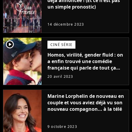
déjà annoncée ! (Et ce n'est pas
un simple pronostic)
14 décembre 2023
player2
CINÉ SÉRIE
Homos, virilité, gender fluid : on
a enfin trouvé une comédie
française qui parle de tout ça
sans être super ringarde
20 avril 2023
Marine Lorphelin de nouveau en
couple et vous aviez déjà vu son
nouveau compagnon... à la télé
9 octobre 2023