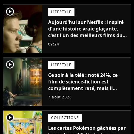
décennies"
player2
LIFESTYLE
Aujourd'hui sur Netflix : inspiré
d'une histoire vraie glaçante,
c'est l'un des meilleurs films du
21ème siècle
09:24
player2
LIFESTYLE
Ce soir à la télé : noté 24%, ce
film de science-fiction est
complètement raté, mais il
aurait pu être encore pire à
7 août 2026
cause de son acteur
player2
COLLECTIONS
Les cartes Pokémon gâchées par