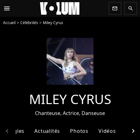
menu
newsletter
search
Accueil
Célébrités
Miley Cyrus
MILEY CYRUS
Chanteuse, Actrice, Danseuse
chevron_left
chevron_right
& Singles
Actualités
Photos
Vidéos
Ento