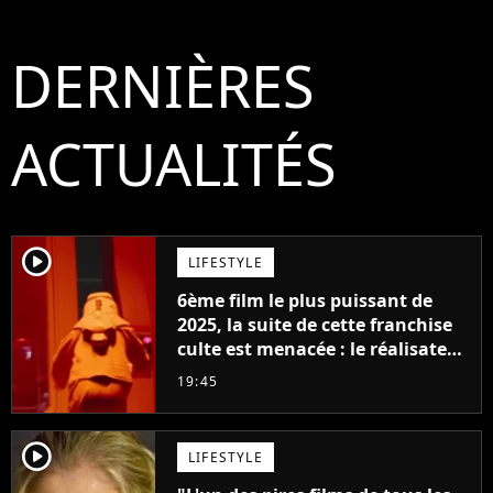
DERNIÈRES
ACTUALITÉS
player2
LIFESTYLE
6ème film le plus puissant de
2025, la suite de cette franchise
culte est menacée : le réalisateur
claque la porte pour "différends
19:45
créatifs"
player2
LIFESTYLE