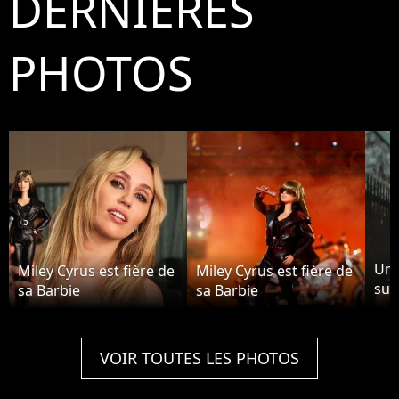
DERNIÈRES
PHOTOS
Une
Miley Cyrus est fière de
Miley Cyrus est fière de
surr
sa Barbie
sa Barbie
tub
ima
"Fl
VOIR TOUTES LES PHOTOS
Cyr