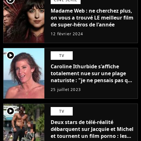
Madame Web : ne cherchez plus,
on vous a trouvé LE meilleur film
de super-héros de l'année
12 février 2024
player2
TV
Caroline Ithurbide s'affiche
totalement nue sur une plage
naturiste : "je ne pensais pas que
j'arriverais à le faire..."
25 juillet 2023
player2
TV
Deux stars de télé-réalité
débarquent sur Jacquie et Michel
et tournent un film porno : les