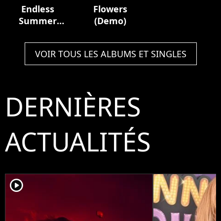
Endless
Flowers
Summer
(Demo)
Vacation
VOIR TOUS LES ALBUMS ET SINGLES
DERNIÈRES
ACTUALITÉS
player2