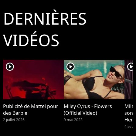
DERNIÈRES
VIDÉOS
player2
player2
player2
Publicité de Mattel pour
Miley Cyrus - Flowers
Miley
des Barbie
(Official Video)
son 
Hem
2 juillet 2026
9 mai 2023
4 sep