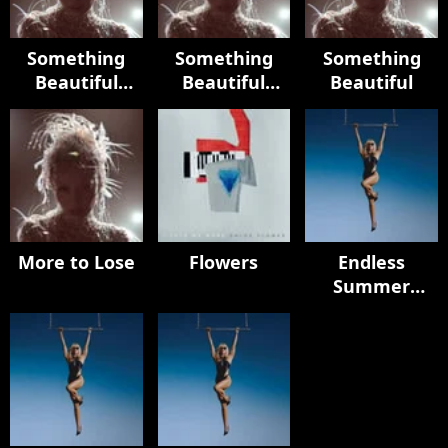
Something
Something
Something
Beautiful
Beautiful
Beautiful
(Deluxe)
(Edits)
More to Lose
Flowers
Endless
Summer
Vacation