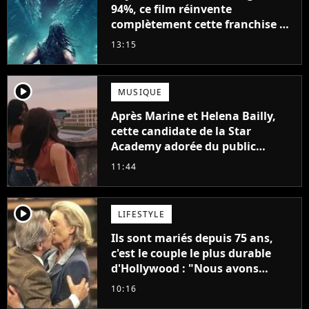
94%, ce film réinvente
complètement cette franchise de
science-fiction vieille de 40 ans
13:15
player2
MUSIQUE
Après Marine et Helena Bailly,
cette candidate de la Star
Academy adorée du public
annonce son premier album,
11:44
"C'est tellement puissant"
player2
LIFESTYLE
Ils sont mariés depuis 75 ans,
c'est le couple le plus durable
d'Hollywood : "Nous avons
avancé jour après jour, et les
10:16
jours se sont transformés en