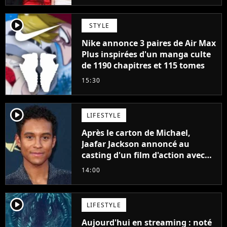
player2
STYLE
Nike annonce 3 paires de Air Max
Plus inspirées d'un manga culte
de 1190 chapitres et 115 tomes
15:30
player2
LIFESTYLE
Après le carton de Michael,
Jaafar Jackson annoncé au
casting d'un film d'action avec
Will Smith
14:00
player2
LIFESTYLE
Aujourd'hui en streaming : noté