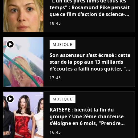
"L'un des pires films de tous les
temps" : Rosamund Pike pensait
que ce film d'action de science-
fiction avec Dwayne Johnson
18:45
mettrait fin à sa carrière
player2
MUSIQUE
Son ascenseur s'est écrasé : cette
star de la pop aux 13 milliards
d'écoutes a failli nous quitter, "Je
pensais ne plus jamais chanter"
17:45
player2
MUSIQUE
KATSEYE : bientôt la fin du
groupe ? Une 2ème chanteuse
s'éloigne en 6 mois, "Prendre
cette décision n’a pas été facile"
16:45