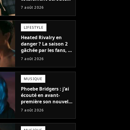
le public, et c'est une
7 août 2026
bonne chose
LIFESTYLE
Heated Rivalry en
danger ? La saison 2
gâchée par les fans, le
créateur pousse un
7 août 2026
coup de gueule
MUSIQUE
Phoebe Bridgers : j'ai
écouté en avant-
première son nouvel
album, c'est le bijou
7 août 2026
de la fin d'été