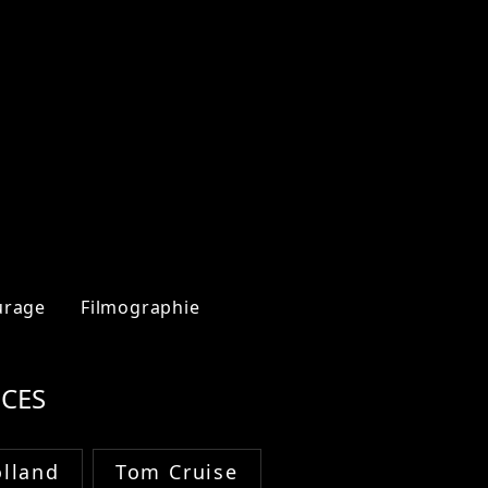
urage
Filmographie
CES
lland
Tom Cruise