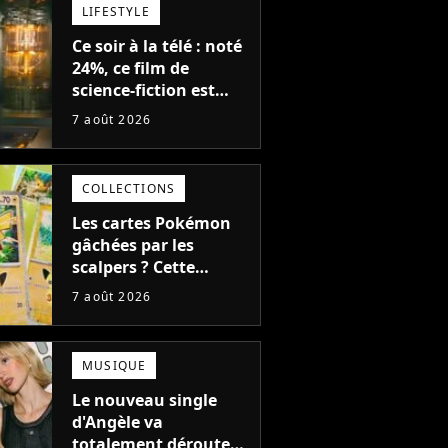
LIFESTYLE
Ce soir à la télé : noté
24%, ce film de
science-fiction est
complètement raté,
7 août 2026
mais il aurait pu être
encore pire à cause de
son acteur
COLLECTIONS
Les cartes Pokémon
gâchées par les
scalpers ? Cette
technique géniale
7 août 2026
d'un magasin pour
ruiner les revendeurs
MUSIQUE
Le nouveau single
d'Angèle va
totalement dérouter