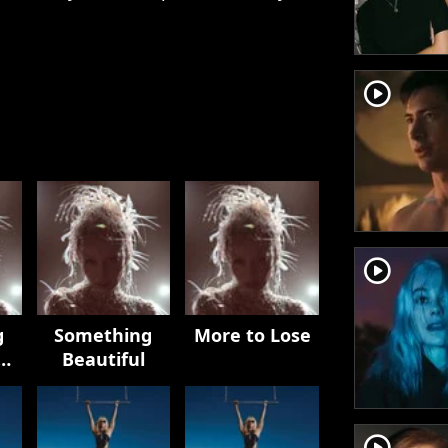
player2
player2
g
Something
More to Lose
Beautiful
player2