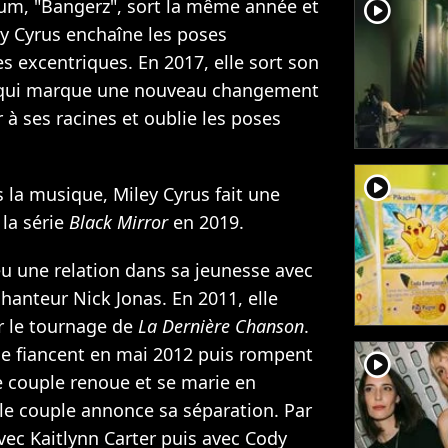
player2
bum, "Bangerz", sort la même année et
ey Cyrus enchaîne les poses
 excentriques. En 2017, elle sort son
qui marque une nouveau changement
r à ses racines et oublie les poses
player2
s la musique, Miley Cyrus fait une
la série
Black Mirror
en 2019.
 eu une relation dans sa jeunesse avec
 chanteur Nick Jonas. En 2011, elle
 le tournage de
La Dernière Chanson
.
, se fiancent en mai 2012 puis rompent
player2
e couple renoue et se marie en
le couple annonce sa séparation
. Par
 avec Kaitlynn Carter puis avec Cody