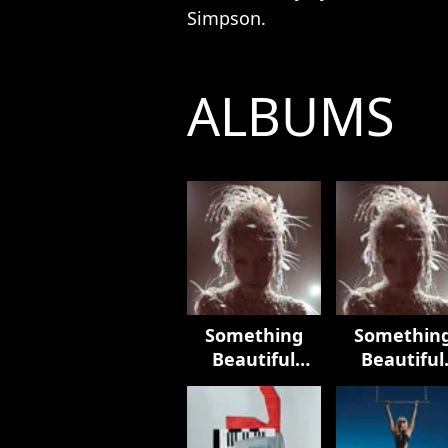
Simpson.
ALBUMS
Something
Somethin
Beautiful
Beautiful
(Deluxe)
(Edits)