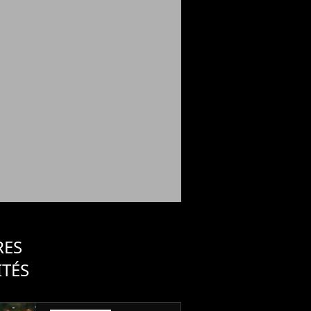
RES
ITÉS