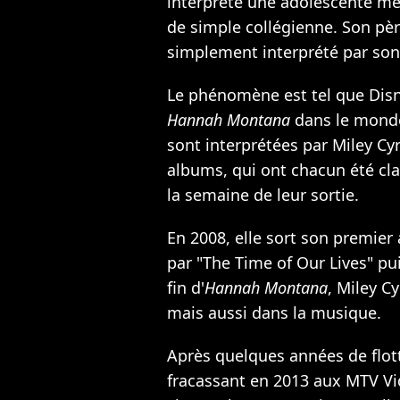
interprète une adolescente me
de simple collégienne. Son pèr
simplement interprété par son v
Le phénomène est tel que Disn
Hannah Montana
dans le monde 
sont interprétées par Miley Cy
albums, qui ont chacun été cla
la semaine de leur sortie.
En 2008, elle sort son premier
par "The Time of Our Lives" pu
fin d'
Hannah Montana
, Miley C
mais aussi dans la musique.
Après quelques années de flott
fracassant en 2013 aux MTV V