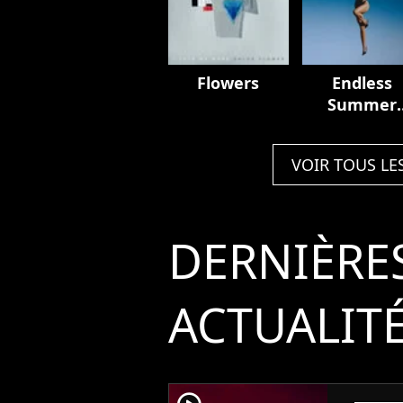
Flowers
Endless
Summer
Vacation
VOIR TOUS LE
DERNIÈRE
ACTUALIT