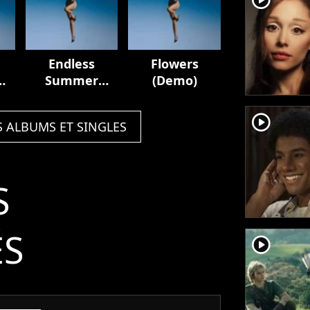
Endless
Flowers
Summer
(Demo)
Vacation
player2
S ALBUMS ET SINGLES
S
ÉS
player2