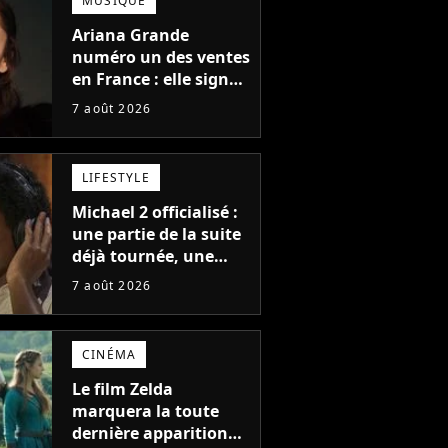
MUSIQUE
Ariana Grande
numéro un des ventes
en France : elle signe
le meilleur démarrage
7 août 2026
de sa carrière avec
son album Petal
LIFESTYLE
Michael 2 officialisé :
une partie de la suite
déjà tournée, une
sortie possible en
7 août 2026
2027 ?
CINÉMA
Le film Zelda
marquera la toute
dernière apparition