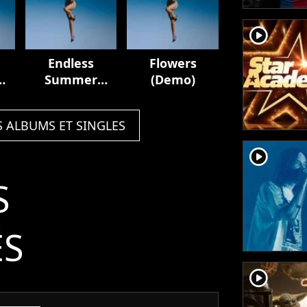
player2
Endless
Flowers
Summer
(Demo)
Vacation
S ALBUMS ET SINGLES
player2
S
ÉS
player2