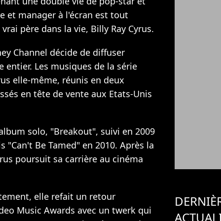
nant une double vie de pop-star et
e et manager à l'écran est tout
rai père dans la vie, Billy Ray Cyrus.
ey Channel décide de diffuser
entier. Les musiques de la série
rus elle-même, réunis en deux
ssés en tête de vente aux Etats-Unis
 album solo, "Breakout", suivi en 2009
is "Can't Be Tamed" en 2010. Après la
yrus poursuit sa carrière au cinéma
ement, elle refait un retour
DERNIÈ
ideo Music Awards avec
un twerk qui
ACTUAL