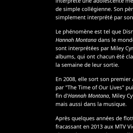
interprète une adolescente me
de simple collégienne. Son pèr
simplement interprété par son v
Le phénomène est tel que Disn
Hannah Montana
dans le monde 
sont interprétées par Miley Cy
albums, qui ont chacun été cla
la semaine de leur sortie.
En 2008, elle sort son premier
par "The Time of Our Lives" pu
fin d'
Hannah Montana
, Miley C
mais aussi dans la musique.
Après quelques années de flott
fracassant en 2013 aux MTV V