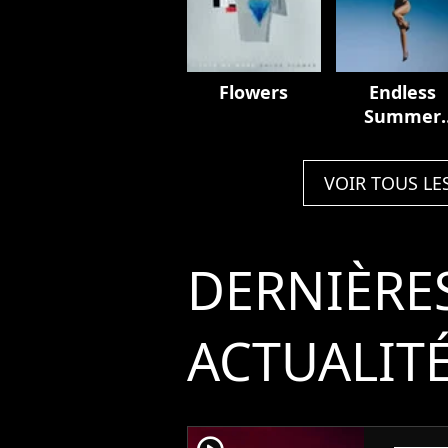
Flowers
Endless
Summer
Vacation
VOIR TOUS LE
DERNIÈRE
ACTUALIT