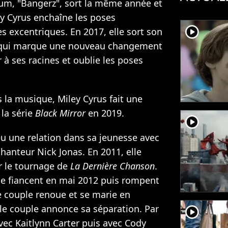
bum, "Bangerz", sort la même année et
ey Cyrus enchaîne les poses
player2
 excentriques. En 2017, elle sort son
qui marque une nouveau changement
r à ses racines et oublie les poses
s la musique, Miley Cyrus fait une
la série
Black Mirror
en 2019.
player2
 eu une relation dans sa jeunesse avec
 chanteur Nick Jonas. En 2011, elle
 le tournage de
La Dernière Chanson
.
, se fiancent en mai 2012 puis rompent
e couple renoue et se marie en
le couple annonce sa séparation
. Par
player2
 avec Kaitlynn Carter puis avec Cody