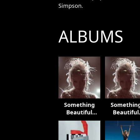
Simpson.
ALBUMS
Something
Somethin
Beautiful
Beautiful
(Deluxe)
(Edits)