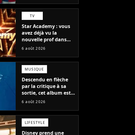
TV
Star Academy : vous
avez déjà vu la
nouvelle prof dans
The Voice et aux
6 août 2026
Enfoirés
MUSIQUE
Descendu en flèche
par la critique à sa
sortie, cet album est
en train de devenir le
6 août 2026
plus populaire de son
auteur
LIFESTYLE
Disney prend une