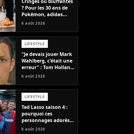
Cringes ou bluffantes
? Pour les 30 ans de
Pokémon, adidas
dévoile une énorme
6 août 2026
collection de sneakers
et je ne sais pas quoi
en penser
LIFESTYLE
"Je devais jouer Mark
Wahlberg, c'était une
erreur" : Tom Holland,
la star de Spider-Man,
6 août 2026
ne referait pas ce
blockbuster
LIFESTYLE
Ted Lasso saison 4 :
pourquoi ces
personnages adorés
des fans ne sont pas
6 août 2026
dans la suite ?