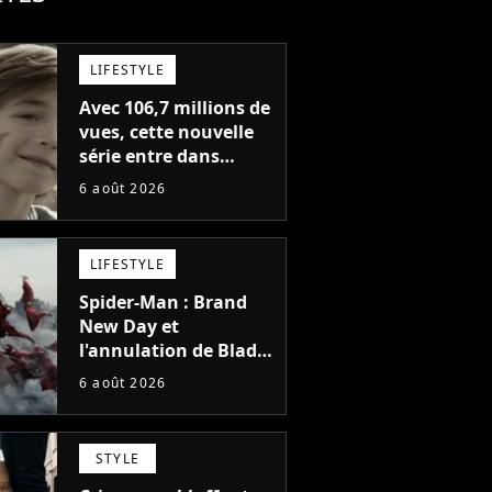
LIFESTYLE
Avec 106,7 millions de
vues, cette nouvelle
série entre dans
l'histoire de Netflix en
6 août 2026
seulement 48 jours
LIFESTYLE
Spider-Man : Brand
New Day et
l'annulation de Blade
montrent que Marvel
6 août 2026
n'est plus capable de
faire quoi que ce soit
de simple
STYLE