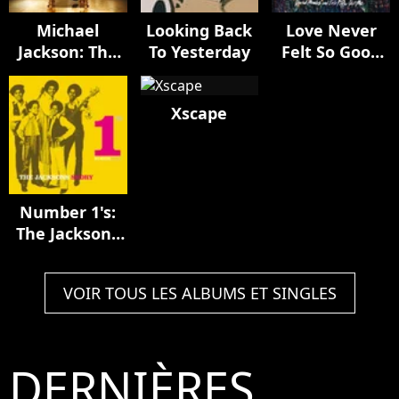
Michael
Looking Back
Love Never
Jackson: The
To Yesterday
Felt So Good
Complete
(remixes)
Remix Suite
Xscape
Number 1's:
The Jacksons
Story
VOIR TOUS LES ALBUMS ET SINGLES
DERNIÈRES