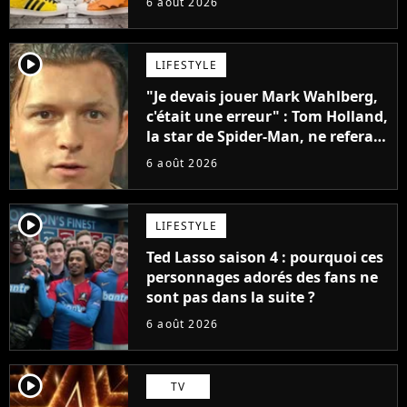
6 août 2026
penser
player2
LIFESTYLE
"Je devais jouer Mark Wahlberg,
c'était une erreur" : Tom Holland,
la star de Spider-Man, ne referait
pas ce blockbuster
6 août 2026
player2
LIFESTYLE
Ted Lasso saison 4 : pourquoi ces
personnages adorés des fans ne
sont pas dans la suite ?
6 août 2026
player2
TV