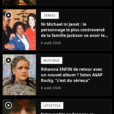
Grogu au box-office
player2
SÉRIES
Ni Michael ni Janet : le
personnage le plus controversé
de la famille Jackson va avoir le
droit à sa propre série
6 août 2026
player2
MUSIQUE
Rihanna ENFIN de retour avec
un nouvel album ? Selon A$AP
Rocky, "c'est du sérieux"
6 août 2026
player2
LIFESTYLE