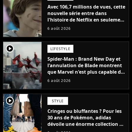
Avec 106,7 millions de vues, cette
nouvelle série entre dans
l'histoire de Netflix en seulement
48 jours
6 août 2026
player2
LIFESTYLE
Spider-Man : Brand New Day et
l'annulation de Blade montrent
que Marvel n'est plus capable de
faire quoi que ce soit de simple
6 août 2026
player2
STYLE
Cringes ou bluffantes ? Pour les
30 ans de Pokémon, adidas
dévoile une énorme collection de
sneakers et je ne sais pas quoi en