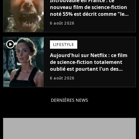
Introuvable en France : ce
nouveau film de science-fiction
noté 55% est décrit comme "le
plus stupide de l'année"
6 août 2026
player2
LIFESTYLE
Aujourd'hui sur Netflix : ce film
de science-fiction totalement
oublié est pourtant l'un des
meilleurs des années 2010
6 août 2026
DERNIÈRES NEWS