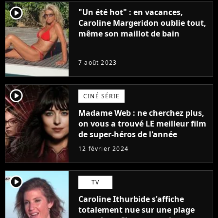
player2
"Un été hot" : en vacances,
Caroline Margeridon oublie tout,
même son maillot de bain
7 août 2023
player2
CINÉ SÉRIE
Madame Web : ne cherchez plus,
on vous a trouvé LE meilleur film
de super-héros de l'année
12 février 2024
player2
TV
Caroline Ithurbide s'affiche
totalement nue sur une plage