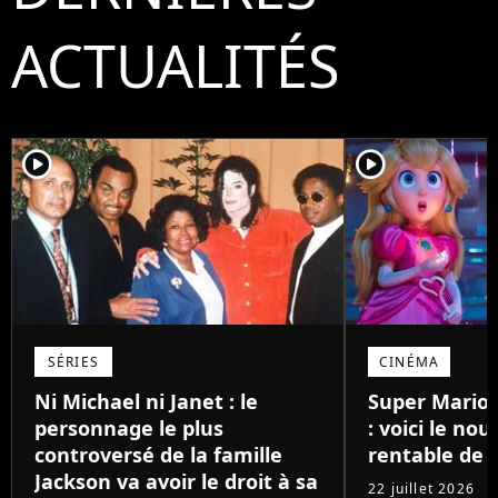
ACTUALITÉS
player2
player2
SÉRIES
CINÉMA
Ni Michael ni Janet : le
Super Mario 
personnage le plus
: voici le nou
controversé de la famille
rentable de 2
Jackson va avoir le droit à sa
22 juillet 2026