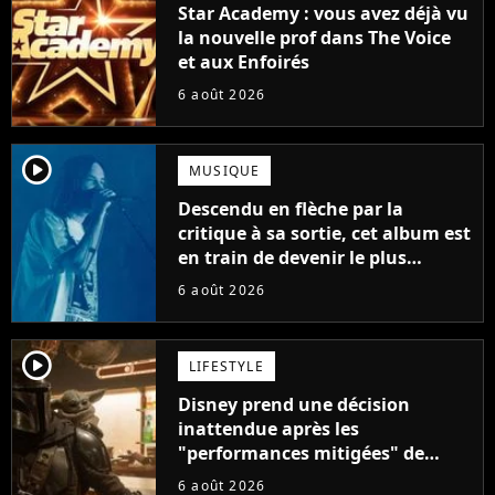
Star Academy : vous avez déjà vu
la nouvelle prof dans The Voice
et aux Enfoirés
6 août 2026
player2
MUSIQUE
Descendu en flèche par la
critique à sa sortie, cet album est
en train de devenir le plus
populaire de son auteur
6 août 2026
player2
LIFESTYLE
Disney prend une décision
inattendue après les
"performances mitigées" de
Vaiana et The Mandalorian &
6 août 2026