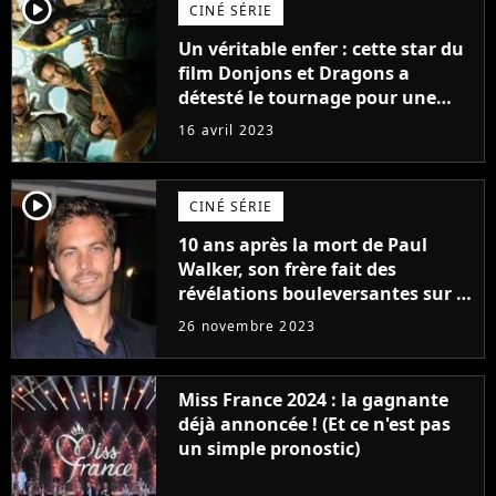
player2
CINÉ SÉRIE
Un véritable enfer : cette star du
film Donjons et Dragons a
détesté le tournage pour une
raison très spéciale
16 avril 2023
player2
CINÉ SÉRIE
10 ans après la mort de Paul
Walker, son frère fait des
révélations bouleversantes sur la
réaction des acteurs de Fast and
26 novembre 2023
Furious
Miss France 2024 : la gagnante
déjà annoncée ! (Et ce n'est pas
un simple pronostic)