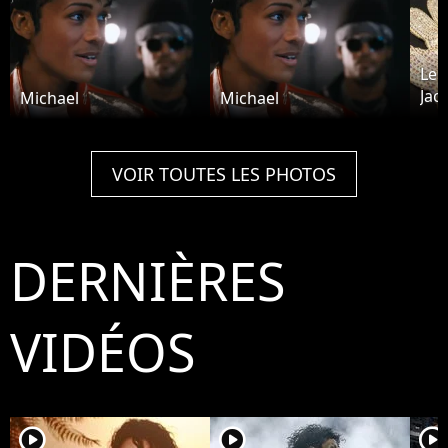
Le 
Jac
Michael
Michael
plu
VOIR TOUTES LES PHOTOS
DERNIÈRES
VIDÉOS
player2
player2
player2