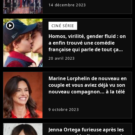
14 décembre 2023
player2
CINÉ SÉRIE
Homos, virilité, gender fluid : on
a enfin trouvé une comédie
française qui parle de tout ça
sans être super ringarde
20 avril 2023
Marine Lorphelin de nouveau en
couple et vous aviez déjà vu son
nouveau compagnon... à la télé
9 octobre 2023
Jenna Ortega furieuse après les