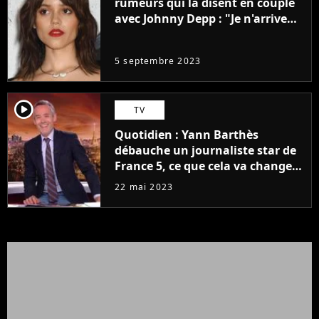
rumeurs qui la disent en couple
avec Johnny Depp : "Je n'arrive
même pas..."
5 septembre 2023
player2
TV
Quotidien : Yann Barthès
débauche un journaliste star de
France 5, ce que cela va changer
à la rentrée
22 mai 2023