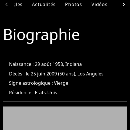
chevron_left
chevron_right
& Singles
Actualités
Photos
Vidéos
Ento
Biographie
Naissance :
29 août 1958, Indiana
Décès :
le 25 juin 2009 (50 ans), Los Angeles
Signe astrologique :
Vierge
Résidence :
Etats-Unis