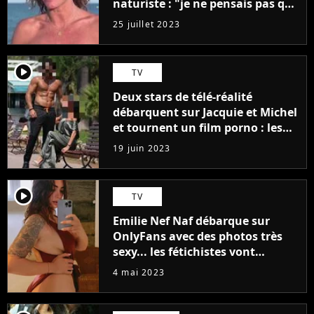
naturiste : "je ne pensais pas que
j'arriverais à le faire..."
25 juillet 2023
player2
TV
Deux stars de télé-réalité
débarquent sur Jacquie et Michel
et tournent un film porno : les
premières images du tournage
19 juin 2023
(exclu)
player2
TV
Emilie Nef Naf débarque sur
OnlyFans avec des photos très
sexy... les fétichistes vont
prendre leur pied !
4 mai 2023