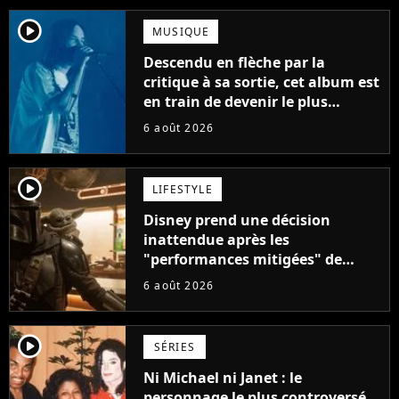
player2
MUSIQUE
Descendu en flèche par la
critique à sa sortie, cet album est
en train de devenir le plus
populaire de son auteur
6 août 2026
player2
LIFESTYLE
Disney prend une décision
inattendue après les
"performances mitigées" de
Vaiana et The Mandalorian &
6 août 2026
Grogu au box-office
player2
SÉRIES
Ni Michael ni Janet : le
personnage le plus controversé