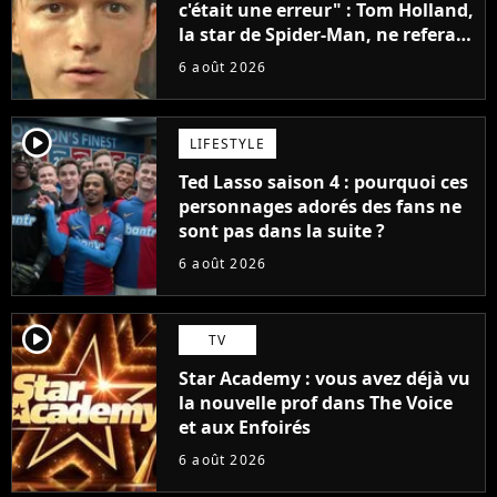
c'était une erreur" : Tom Holland,
la star de Spider-Man, ne referait
pas ce blockbuster
6 août 2026
player2
LIFESTYLE
Ted Lasso saison 4 : pourquoi ces
personnages adorés des fans ne
sont pas dans la suite ?
6 août 2026
player2
TV
Star Academy : vous avez déjà vu
la nouvelle prof dans The Voice
et aux Enfoirés
6 août 2026