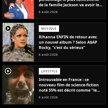
de la famille Jackson va avoir le
droit à sa propre série
6 août 2026
player2
MUSIQUE
Rihanna ENFIN de retour avec
un nouvel album ? Selon A$AP
Rocky, "c'est du sérieux"
6 août 2026
player2
LIFESTYLE
Introuvable en France : ce
nouveau film de science-fiction
noté 55% est décrit comme "le
plus stupide de l'année"
6 août 2026