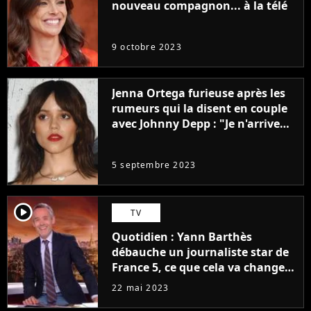
nouveau compagnon... à la télé
9 octobre 2023
Jenna Ortega furieuse après les
rumeurs qui la disent en couple
avec Johnny Depp : "Je n'arrive
même pas..."
5 septembre 2023
player2
TV
Quotidien : Yann Barthès
débauche un journaliste star de
France 5, ce que cela va changer
à la rentrée
22 mai 2023