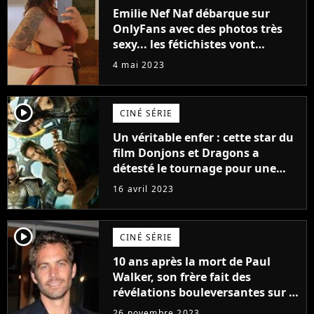
Emilie Nef Naf débarque sur
OnlyFans avec des photos très
sexy... les fétichistes vont
prendre leur pied !
4 mai 2023
player2
CINÉ SÉRIE
Un véritable enfer : cette star du
film Donjons et Dragons a
détesté le tournage pour une
raison très spéciale
16 avril 2023
player2
CINÉ SÉRIE
10 ans après la mort de Paul
Walker, son frère fait des
révélations bouleversantes sur la
réaction des acteurs de Fast and
26 novembre 2023