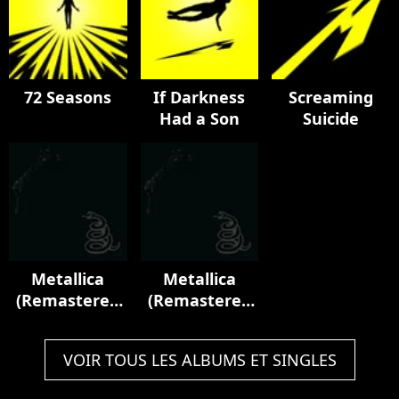
August 1995)
72 Seasons
If Darkness
Screaming
Had a Son
Suicide
Metallica
Metallica
(Remastered
(Remastered
Deluxe Box
2021)
Set)
VOIR TOUS LES ALBUMS ET SINGLES