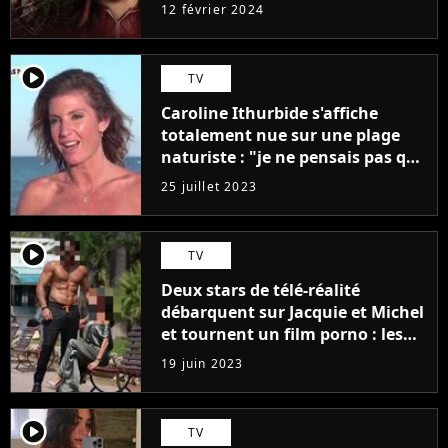
12 février 2024
player2
TV
Caroline Ithurbide s'affiche
totalement nue sur une plage
naturiste : "je ne pensais pas que
j'arriverais à le faire..."
25 juillet 2023
player2
TV
Deux stars de télé-réalité
débarquent sur Jacquie et Michel
et tournent un film porno : les
premières images du tournage
19 juin 2023
(exclu)
player2
TV