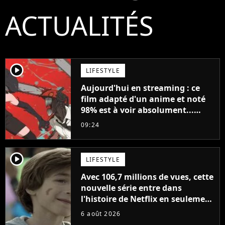
ACTUALITÉS
player2
LIFESTYLE
Aujourd'hui en streaming : ce
film adapté d'un anime et noté
98% est à voir absolument...
sinon vous ne comprendrez plus
09:24
la série
player2
LIFESTYLE
Avec 106,7 millions de vues, cette
nouvelle série entre dans
l'histoire de Netflix en seulement
48 jours
6 août 2026