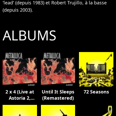
'lead' (depuis 1983) et Robert Trujillo, à la basse
(depuis 2003).
ALBUMS
2 x 4 (Live at
Until It Sleeps
72 Seasons
Astoria 2,
(Remastered)
London,
England / 23rd