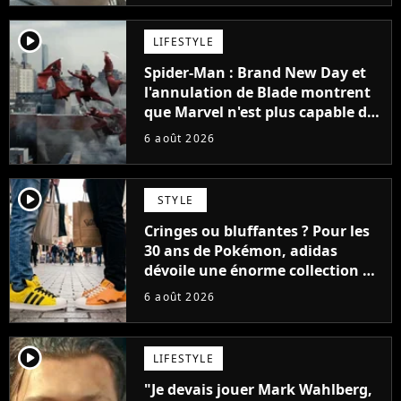
player2
LIFESTYLE
Spider-Man : Brand New Day et
l'annulation de Blade montrent
que Marvel n'est plus capable de
faire quoi que ce soit de simple
6 août 2026
player2
STYLE
Cringes ou bluffantes ? Pour les
30 ans de Pokémon, adidas
dévoile une énorme collection de
sneakers et je ne sais pas quoi en
6 août 2026
penser
player2
LIFESTYLE
"Je devais jouer Mark Wahlberg,