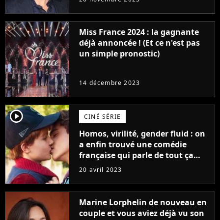
Furious
Miss France 2024 : la gagnante
déjà annoncée ! (Et ce n'est pas
un simple pronostic)
14 décembre 2023
player2
CINÉ SÉRIE
Homos, virilité, gender fluid : on
a enfin trouvé une comédie
française qui parle de tout ça
sans être super ringarde
20 avril 2023
Marine Lorphelin de nouveau en
couple et vous aviez déjà vu son