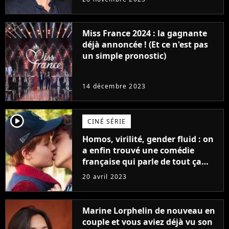
Furious
Miss France 2024 : la gagnante
déjà annoncée ! (Et ce n'est pas
un simple pronostic)
14 décembre 2023
player2
CINÉ SÉRIE
Homos, virilité, gender fluid : on
a enfin trouvé une comédie
française qui parle de tout ça
sans être super ringarde
20 avril 2023
Marine Lorphelin de nouveau en
couple et vous aviez déjà vu son