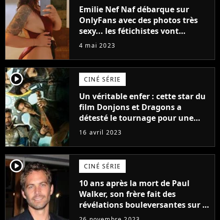
Emilie Nef Naf débarque sur
OnlyFans avec des photos très
sexy... les fétichistes vont
prendre leur pied !
4 mai 2023
player2
CINÉ SÉRIE
Un véritable enfer : cette star du
film Donjons et Dragons a
détesté le tournage pour une
raison très spéciale
16 avril 2023
player2
CINÉ SÉRIE
10 ans après la mort de Paul
Walker, son frère fait des
révélations bouleversantes sur la
réaction des acteurs de Fast and
26 novembre 2023