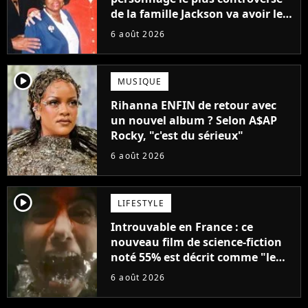
de la famille Jackson va avoir le
droit à sa propre série
6 août 2026
player2
MUSIQUE
Rihanna ENFIN de retour avec
un nouvel album ? Selon A$AP
Rocky, "c'est du sérieux"
6 août 2026
player2
LIFESTYLE
Introuvable en France : ce
nouveau film de science-fiction
noté 55% est décrit comme "le
plus stupide de l'année"
6 août 2026