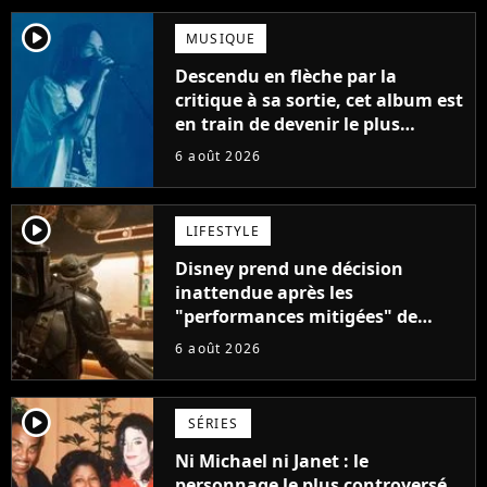
player2
MUSIQUE
Descendu en flèche par la
critique à sa sortie, cet album est
en train de devenir le plus
populaire de son auteur
6 août 2026
player2
LIFESTYLE
Disney prend une décision
inattendue après les
"performances mitigées" de
Vaiana et The Mandalorian &
6 août 2026
Grogu au box-office
player2
SÉRIES
Ni Michael ni Janet : le
personnage le plus controversé