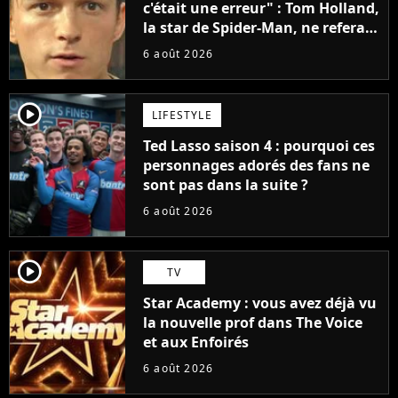
c'était une erreur" : Tom Holland,
la star de Spider-Man, ne referait
pas ce blockbuster
6 août 2026
player2
LIFESTYLE
Ted Lasso saison 4 : pourquoi ces
personnages adorés des fans ne
sont pas dans la suite ?
6 août 2026
player2
TV
Star Academy : vous avez déjà vu
la nouvelle prof dans The Voice
et aux Enfoirés
6 août 2026