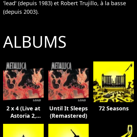
'lead' (depuis 1983) et Robert Trujillo, à la basse
(depuis 2003).
ALBUMS
2 x 4 (Live at
Until It Sleeps
72 Seasons
Astoria 2,
(Remastered)
London,
England / 23rd