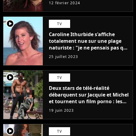
12 février 2024
player2
TV
Caroline Ithurbide s'affiche
totalement nue sur une plage
naturiste : "je ne pensais pas que
j'arriverais à le faire..."
25 juillet 2023
player2
TV
Deux stars de télé-réalité
débarquent sur Jacquie et Michel
et tournent un film porno : les
premières images du tournage
19 juin 2023
(exclu)
player2
TV