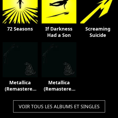
August 1995)
72 Seasons
If Darkness
Screaming
Had a Son
Suicide
Metallica
Metallica
(Remastered
(Remastered
Deluxe Box
2021)
Set)
VOIR TOUS LES ALBUMS ET SINGLES