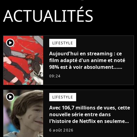
ACTUALITÉS
player2
LIFESTYLE
Aujourd'hui en streaming : ce
film adapté d'un anime et noté
98% est à voir absolument...
sinon vous ne comprendrez plus
09:24
la série
player2
LIFESTYLE
Avec 106,7 millions de vues, cette
nouvelle série entre dans
l'histoire de Netflix en seulement
48 jours
6 août 2026