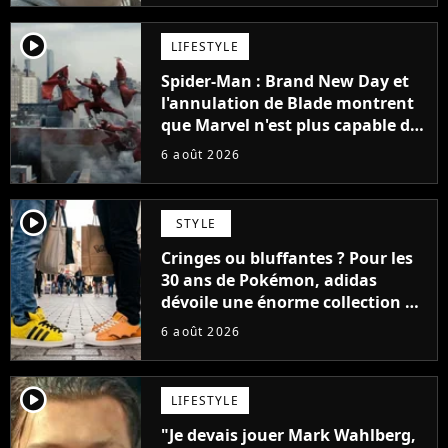
player2
LIFESTYLE
Spider-Man : Brand New Day et
l'annulation de Blade montrent
que Marvel n'est plus capable de
faire quoi que ce soit de simple
6 août 2026
player2
STYLE
Cringes ou bluffantes ? Pour les
30 ans de Pokémon, adidas
dévoile une énorme collection de
sneakers et je ne sais pas quoi en
6 août 2026
penser
player2
LIFESTYLE
"Je devais jouer Mark Wahlberg,