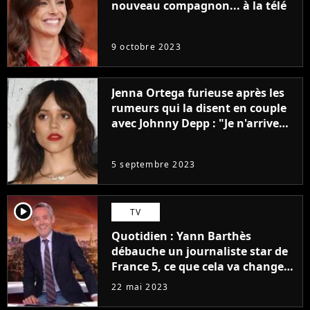
nouveau compagnon... à la télé
9 octobre 2023
Jenna Ortega furieuse après les
rumeurs qui la disent en couple
avec Johnny Depp : "Je n'arrive
même pas..."
5 septembre 2023
player2
TV
Quotidien : Yann Barthès
débauche un journaliste star de
France 5, ce que cela va changer
à la rentrée
22 mai 2023