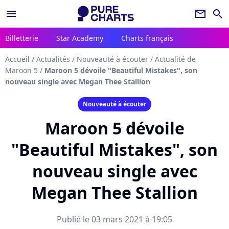
menu
newsletter
search
Billetterie
Star Academy
Charts français
Accueil
/
Actualités
/
Nouveauté à écouter
/
Actualité de
Maroon 5
/
Maroon 5 dévoile "Beautiful Mistakes", son
nouveau single avec Megan Thee Stallion
Nouveauté à écouter
Maroon 5 dévoile
"Beautiful Mistakes", son
nouveau single avec
Megan Thee Stallion
Publié le 03 mars 2021 à 19:05