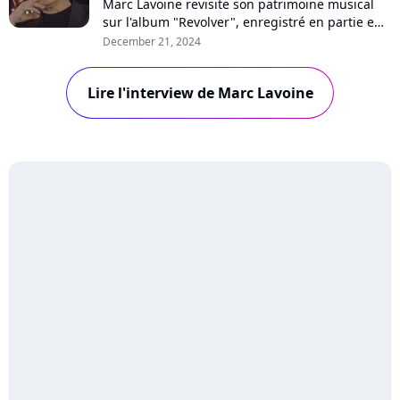
Marc Lavoine revisite son patrimoine musical
sur l'album "Revolver", enregistré en partie en
Bulgarie. Un voyage qui a saisi au coeur le
December 21, 2024
chanteur, comme il le raconte dans un nouveau
format interview "En privé" avec Purecharts.
Lire l'interview de Marc Lavoine