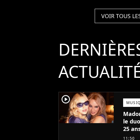
VOIR TOUS LE
DERNIÈRE
ACTUALIT
player2
MUSI
Madon
le duo
25 ans
11:50