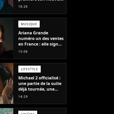
album, c'est le bijou
16:26
de la fin d'été
MUSIQUE
Ariana Grande
numéro un des ventes
en France : elle signe
le meilleur démarrage
15:08
de sa carrière avec
son album Petal
LIFESTYLE
Michael 2 officialisé :
une partie de la suite
déjà tournée, une
sortie possible en
14:29
2027 ?