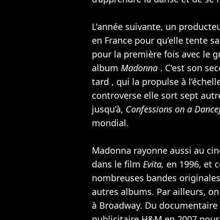
L'année suivante, un producte
en France pour qu’elle tente 
pour la première fois avec le 
album
Madonna
. C'est son se
tard , qui la propulse à l’échel
controverse elle sort sept aut
jusqu’à,
Confessions on a Dance
mondial.
Madonna rayonne aussi au ci
dans le film
Evita,
en 1996, et 
nombreuses bandes originales
autres albums. Par ailleurs, o
à Broadway. Du documentaire
publicitaire H&M en 2007 pour