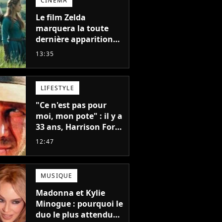
CINÉMA
Le film Zelda
marquera la toute
dernière apparition
de cet acteur
13:35
emblématique
disparu trop tôt
LIFESTYLE
"Ce n'est pas pour
moi, mon pote" : il y a
33 ans, Harrison Ford
refusait l'un des plus
12:47
grands succès de tous
les temps
MUSIQUE
Madonna et Kylie
Minogue : pourquoi le
duo le plus attendu