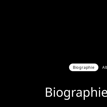
Biographie
Al
Biographi