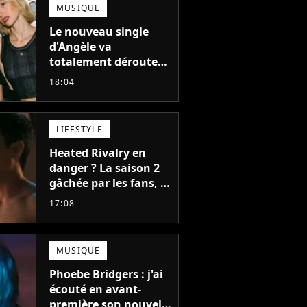
MUSIQUE
Le nouveau single
d'Angèle va
totalement dérouter
le public, et c'est une
18:04
bonne chose
LIFESTYLE
Heated Rivalry en
danger ? La saison 2
gâchée par les fans, le
créateur pousse un
17:08
coup de gueule
MUSIQUE
Phoebe Bridgers : j'ai
écouté en avant-
première son nouvel