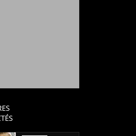
RES
ITÉS