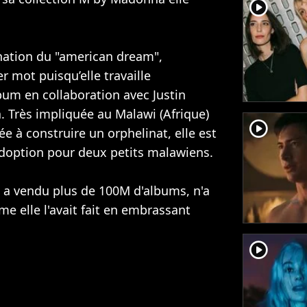
player2
nation du "american dream",
r mot puisqu’elle travaille
bum en collaboration avec
Justin
a
. Très impliquée au Malawi (Afrique)
player2
ée à construire un orphelinat, elle est
doption pour deux petits malawiens.
 a vendu plus de 100M d'albums, n'a
me elle l'avait fait en embrassant
player2