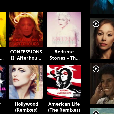
player2
CONFESSIONS
Bedtime
II: Afterhours
Stories – The
Edition
Untold
player2
Chapter
r
Hollywood
American Life
(Remixes)
(The Remixes)
player2