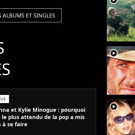
S ALBUMS ET SINGLES
S
player2
ÉS
QUE
player2
na et Kylie Minogue : pourquoi
 le plus attendu de la pop a mis
 à se faire