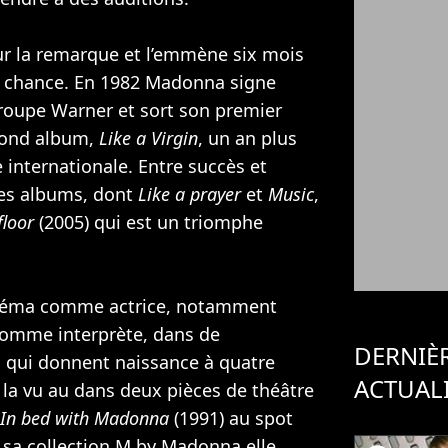
ur la remarque et l’emmène six mois
sa chance. En 1982 Madonna signe
groupe Warner et sort son premier
cond album,
Like a Virgin
, un an plus
le internationale. Entre succès et
res albums, dont
Like a prayer
et
Music
,
floor
(2005) qui est un triomphe
néma comme actrice, notamment
comme interprète, dans de
DERNIÈ
 qui donnent naissance à quatre
ACTUAL
n la vu au dans deux pièces de théâtre
In bed with Madonna
(1991) au spot
 sa collection M by Madonna elle