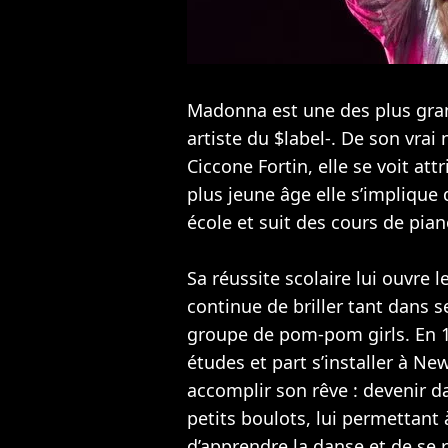
Madonna est une des plus gran
artiste du $label-. De son vra
Ciccone Fortin, elle se voit att
plus jeune âge elle s’implique 
école et suit des cours de pian
Sa réussite scolaire lui ouvre 
continue de briller tant dans 
groupe de pom-pom girls. En 19
études et part s’installer à N
accomplir son rêve : devenir 
petits boulots, lui permettant 
d’apprendre la danse et de se 