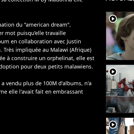
player2
nation du "american dream",
r mot puisqu’elle travaille
bum en collaboration avec
Justin
a
. Très impliquée au Malawi (Afrique)
ée à construire un orphelinat, elle est
doption pour deux petits malawiens.
player2
 a vendu plus de 100M d'albums, n'a
me elle l'avait fait en embrassant
player2