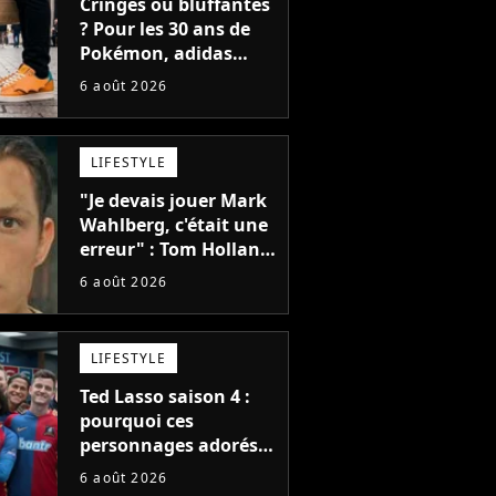
Cringes ou bluffantes
? Pour les 30 ans de
Pokémon, adidas
dévoile une énorme
6 août 2026
collection de sneakers
et je ne sais pas quoi
en penser
LIFESTYLE
"Je devais jouer Mark
Wahlberg, c'était une
erreur" : Tom Holland,
la star de Spider-Man,
6 août 2026
ne referait pas ce
blockbuster
LIFESTYLE
Ted Lasso saison 4 :
pourquoi ces
personnages adorés
des fans ne sont pas
6 août 2026
dans la suite ?