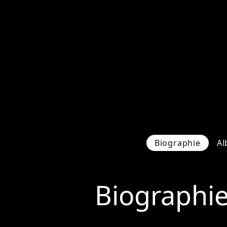
Biographie
Al
Biographi