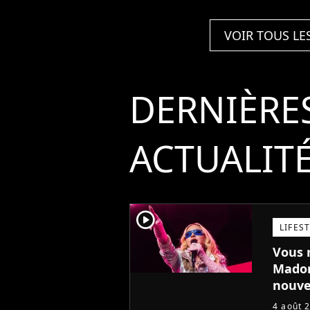
VOIR TOUS LE
DERNIÈRE
ACTUALIT
player2
LIFES
Vous n
Madon
nouve
4 août 