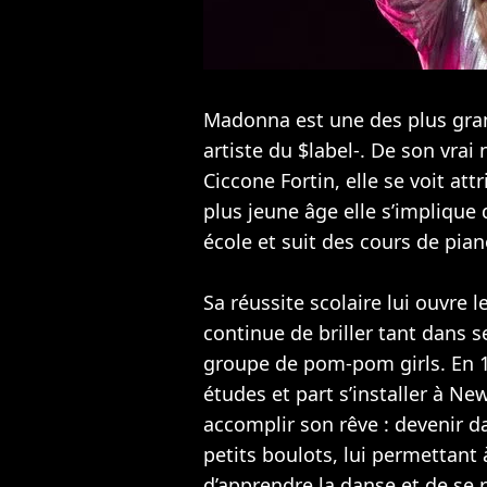
Madonna est une des plus gran
artiste du $label-. De son vra
Ciccone Fortin, elle se voit att
plus jeune âge elle s’implique 
école et suit des cours de pian
Sa réussite scolaire lui ouvre 
continue de briller tant dans 
groupe de pom-pom girls. En 19
études et part s’installer à N
accomplir son rêve : devenir 
petits boulots, lui permettant 
d’apprendre la danse et de se 