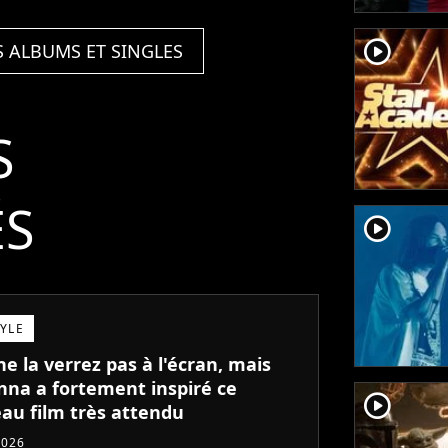
player2
S ALBUMS ET SINGLES
S
ÉS
player2
TYLE
e la verrez pas à l'écran, mais
na a fortement inspiré ce
player2
au film très attendu
2026