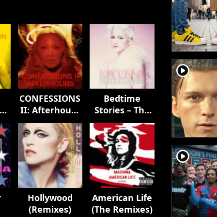
player2
CONFESSIONS
Bedtime
II: Afterhours
Stories – The
Edition
Untold
Chapter
player2
r
Hollywood
American Life
(Remixes)
(The Remixes)