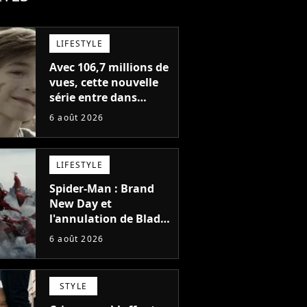
LIFESTYLE
Avec 106,7 millions de
vues, cette nouvelle
série entre dans
l'histoire de Netflix en
6 août 2026
seulement 48 jours
LIFESTYLE
Spider-Man : Brand
New Day et
l'annulation de Blade
montrent que Marvel
6 août 2026
n'est plus capable de
faire quoi que ce soit
de simple
STYLE