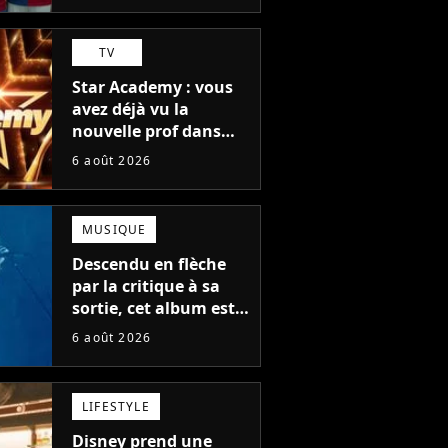
TV
Star Academy : vous
avez déjà vu la
nouvelle prof dans
The Voice et aux
6 août 2026
Enfoirés
MUSIQUE
Descendu en flèche
par la critique à sa
sortie, cet album est
en train de devenir le
6 août 2026
plus populaire de son
auteur
LIFESTYLE
Disney prend une