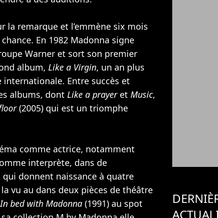
ur la remarque et l’emmène six mois
sa chance. En 1982 Madonna signe
groupe Warner et sort son premier
cond album,
Like a Virgin
, un an plus
le internationale. Entre succès et
res albums, dont
Like a prayer
et
Music
,
floor
(2005) qui est un triomphe
néma comme actrice, notamment
comme interprète, dans de
 qui donnent naissance à quatre
n la vu au dans deux pièces de théâtre
DERNIÈ
In bed with Madonna
(1991) au spot
ACTUAL
 sa collection M by Madonna elle