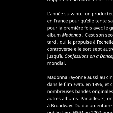
L'année suivante, un producte
en France pour qu’elle tente 
pour la première fois avec le 
album
Madonna
. C'est son se
tard , qui la propulse à l’échel
controverse elle sort sept aut
jusqu’à,
Confessions on a Dance
mondial.
Madonna rayonne aussi au ci
dans le film
Evita,
en 1996, et 
nombreuses bandes originales
autres albums. Par ailleurs, o
à Broadway. Du documentaire
publicitaire H&M en 2007 pour