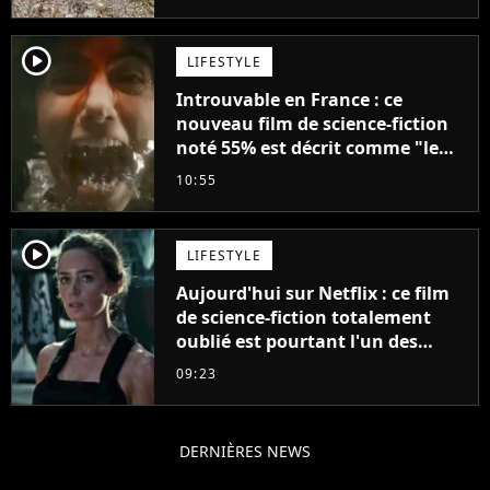
player2
LIFESTYLE
Introuvable en France : ce
nouveau film de science-fiction
noté 55% est décrit comme "le
plus stupide de l'année"
10:55
player2
LIFESTYLE
Aujourd'hui sur Netflix : ce film
de science-fiction totalement
oublié est pourtant l'un des
meilleurs des années 2010
09:23
DERNIÈRES NEWS