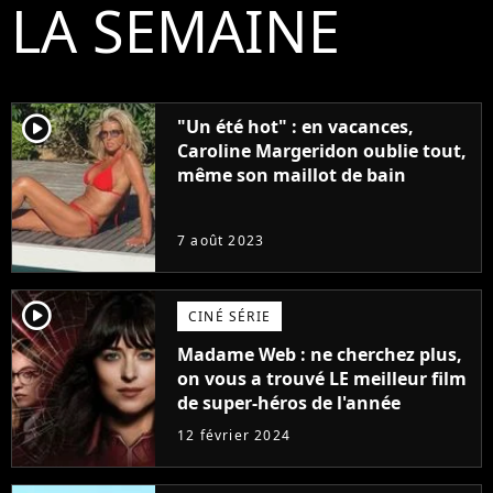
LA SEMAINE
player2
"Un été hot" : en vacances,
Caroline Margeridon oublie tout,
même son maillot de bain
7 août 2023
player2
CINÉ SÉRIE
Madame Web : ne cherchez plus,
on vous a trouvé LE meilleur film
de super-héros de l'année
12 février 2024