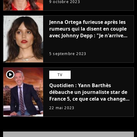
9 octobre 2023
Jenna Ortega furieuse après les
rumeurs qui la disent en couple
avec Johnny Depp : "Je n'arrive
même pas..."
5 septembre 2023
player2
TV
Quotidien : Yann Barthès
débauche un journaliste star de
France 5, ce que cela va changer
à la rentrée
22 mai 2023