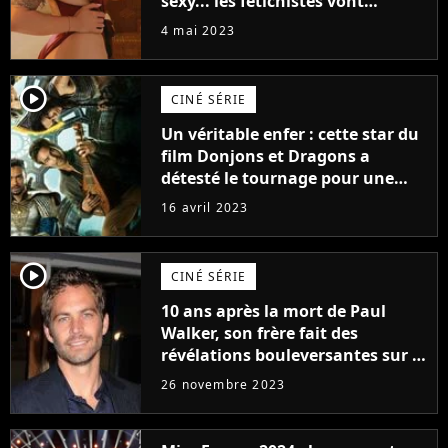
sexy... les fétichistes vont
prendre leur pied !
4 mai 2023
player2
CINÉ SÉRIE
Un véritable enfer : cette star du
film Donjons et Dragons a
détesté le tournage pour une
raison très spéciale
16 avril 2023
player2
CINÉ SÉRIE
10 ans après la mort de Paul
Walker, son frère fait des
révélations bouleversantes sur la
réaction des acteurs de Fast and
26 novembre 2023
Furious