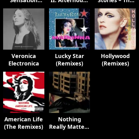
Sensation
II: Afterhours
Stories – The
Remixes
Edition
Untold
Chapter
Veronica
Lucky Star
Hollywood
Electronica
(Remixes)
(Remixes)
American Life
Nothing
(The Remixes)
Really Matters
(Remixes)