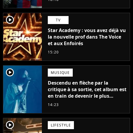
player2
TV
Star Academy : vous avez déjà vu
la nouvelle prof dans The Voice
et aux Enfoirés
15:20
player2
MUSIQUE
Descendu en flèche par la
critique à sa sortie, cet album est
en train de devenir le plus
populaire de son auteur
14:23
player2
LIFESTYLE