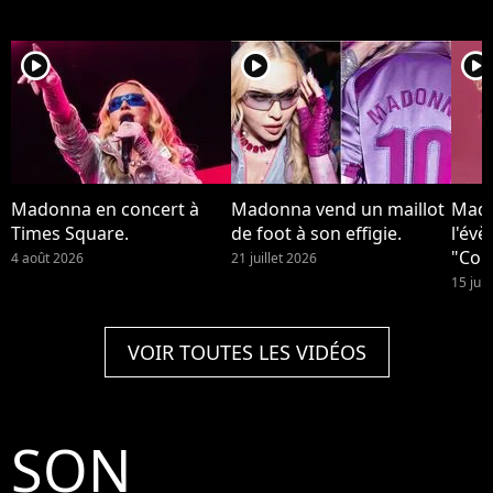
player2
player2
player2
Madonna en concert à
Madonna vend un maillot
Mado
Times Square.
de foot à son effigie.
l'év
"Conf
4 août 2026
21 juillet 2026
15 juil
VOIR TOUTES LES VIDÉOS
SON