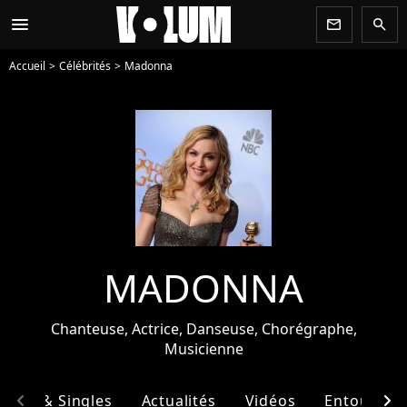
menu
newsletter
search
Accueil
Célébrités
Madonna
MADONNA
Chanteuse, Actrice, Danseuse, Chorégraphe,
Musicienne
chevron_left
chevron_right
bums & Singles
Actualités
Vidéos
Entourage