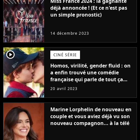
Miss France 2024 : la gagnante
déjà annoncée ! (Et ce n'est pas
un simple pronostic)
14 décembre 2023
player2
CINÉ SÉRIE
Homos, virilité, gender fluid : on
a enfin trouvé une comédie
française qui parle de tout ça
sans être super ringarde
20 avril 2023
Marine Lorphelin de nouveau en
couple et vous aviez déjà vu son
nouveau compagnon... à la télé