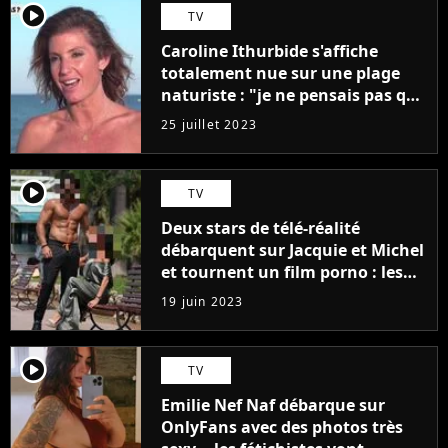
player2
TV
Caroline Ithurbide s'affiche
totalement nue sur une plage
naturiste : "je ne pensais pas que
j'arriverais à le faire..."
25 juillet 2023
player2
TV
Deux stars de télé-réalité
débarquent sur Jacquie et Michel
et tournent un film porno : les
premières images du tournage
19 juin 2023
(exclu)
player2
TV
Emilie Nef Naf débarque sur
OnlyFans avec des photos très