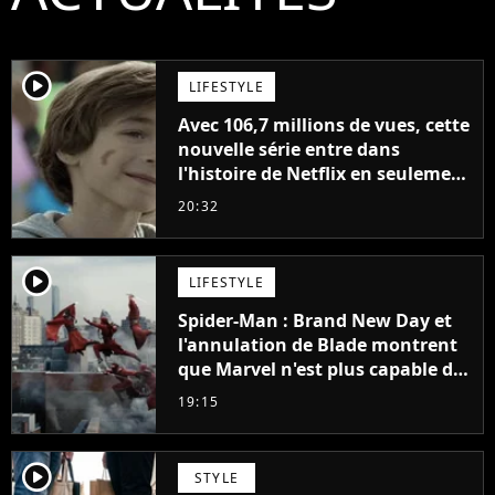
player2
LIFESTYLE
Avec 106,7 millions de vues, cette
nouvelle série entre dans
l'histoire de Netflix en seulement
48 jours
20:32
player2
LIFESTYLE
Spider-Man : Brand New Day et
l'annulation de Blade montrent
que Marvel n'est plus capable de
faire quoi que ce soit de simple
19:15
player2
STYLE