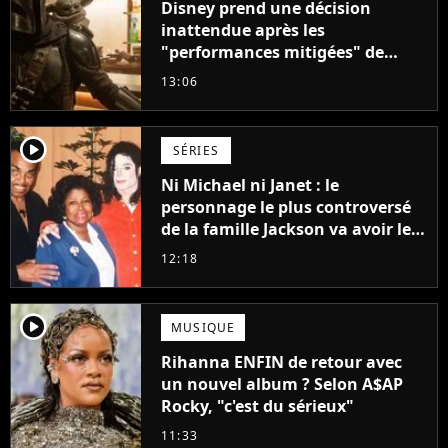
Disney prend une décision
inattendue après les
"performances mitigées" de
Vaiana et The Mandalorian &
13:06
Grogu au box-office
player2
SÉRIES
Ni Michael ni Janet : le
personnage le plus controversé
de la famille Jackson va avoir le
droit à sa propre série
12:18
player2
MUSIQUE
Rihanna ENFIN de retour avec
un nouvel album ? Selon A$AP
Rocky, "c'est du sérieux"
11:33