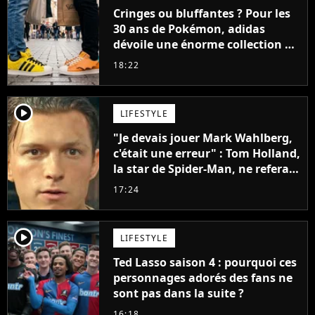
Cringes ou bluffantes ? Pour les
30 ans de Pokémon, adidas
dévoile une énorme collection de
sneakers et je ne sais pas quoi en
18:22
penser
player2
LIFESTYLE
"Je devais jouer Mark Wahlberg,
c'était une erreur" : Tom Holland,
la star de Spider-Man, ne referait
pas ce blockbuster
17:24
player2
LIFESTYLE
Ted Lasso saison 4 : pourquoi ces
personnages adorés des fans ne
sont pas dans la suite ?
16:18