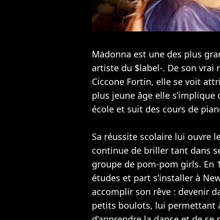
Madonna est une des plus gran
artiste du $label-. De son vra
Ciccone Fortin, elle se voit att
plus jeune âge elle s’implique 
école et suit des cours de pian
Sa réussite scolaire lui ouvre 
continue de briller tant dans 
groupe de pom-pom girls. En 19
études et part s’installer à N
accomplir son rêve : devenir 
petits boulots, lui permettant 
d’apprendre la danse et de se 