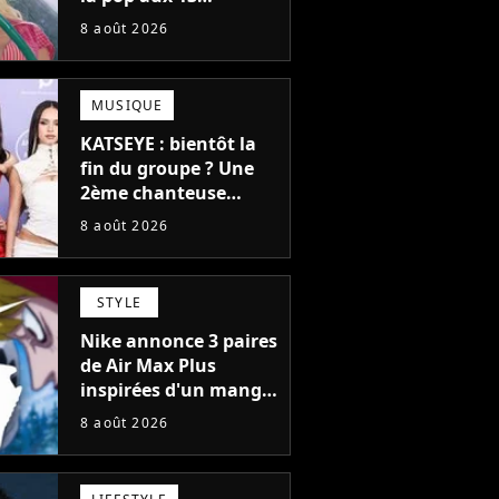
milliards d'écoutes a
8 août 2026
failli nous quitter, "Je
pensais ne plus
jamais chanter"
MUSIQUE
KATSEYE : bientôt la
fin du groupe ? Une
2ème chanteuse
s'éloigne en 6 mois,
8 août 2026
"Prendre cette
décision n’a pas été
facile"
STYLE
Nike annonce 3 paires
de Air Max Plus
inspirées d'un manga
culte de 1190
8 août 2026
chapitres et 115
tomes