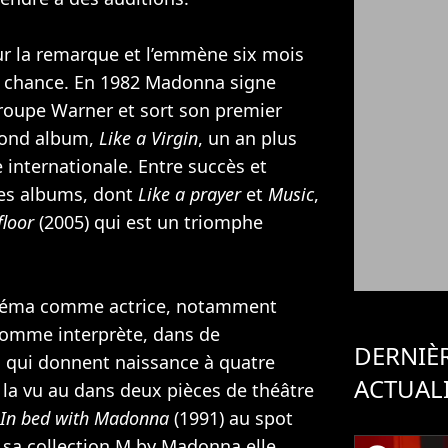
ur la remarque et l’emmène six mois
sa chance. En 1982 Madonna signe
groupe Warner et sort son premier
cond album,
Like a Virgin
, un an plus
le internationale. Entre succès et
res albums, dont
Like a prayer
et
Music
,
floor
(2005) qui est un triomphe
néma comme actrice, notamment
comme interprète, dans de
DERNIÈ
 qui donnent naissance à quatre
ACTUAL
n la vu au dans deux pièces de théâtre
In bed with Madonna
(1991) au spot
 sa collection M by Madonna elle