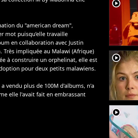
player2
nation du "american dream",
r mot puisqu’elle travaille
bum en collaboration avec
Justin
a
. Très impliquée au Malawi (Afrique)
player2
ée à construire un orphelinat, elle est
doption pour deux petits malawiens.
 a vendu plus de 100M d'albums, n'a
me elle l'avait fait en embrassant
player2