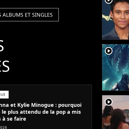
S ALBUMS ET SINGLES
S
player2
ÉS
QUE
player2
na et Kylie Minogue : pourquoi
 le plus attendu de la pop a mis
 à se faire
2026