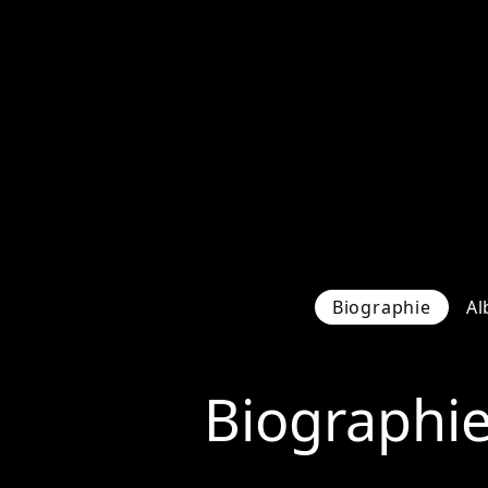
Biographie
Al
Biographi