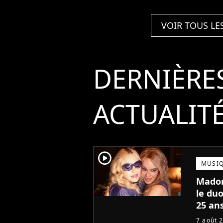
VOIR TOUS LE
DERNIÈRE
ACTUALIT
player2
MUSI
Madon
le duo
25 ans
7 août 