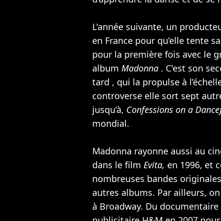
L'année suivante, un producte
en France pour qu’elle tente 
pour la première fois avec le 
album
Madonna
. C'est son se
tard , qui la propulse à l’échel
controverse elle sort sept aut
jusqu’à,
Confessions on a Dance
mondial.
Madonna rayonne aussi au ci
dans le film
Evita,
en 1996, et 
nombreuses bandes originales
autres albums. Par ailleurs, o
à Broadway. Du documentaire
publicitaire H&M en 2007 pour