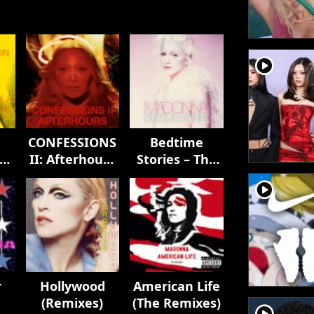
player2
CONFESSIONS
Bedtime
II: Afterhours
Stories – The
Edition
Untold
player2
Chapter
r
Hollywood
American Life
(Remixes)
(The Remixes)
player2