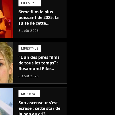
LIFESTYLE
6ème film le plus
puissant de 2025, la
suite de cette
franchise culte est
8 août 2026
menacée : le
réalisateur claque la
porte pour "différends
LIFESTYLE
créatifs"
"L'un des pires films
de tous les temps" :
Rosamund Pike
pensait que ce film
8 août 2026
d'action de science-
fiction avec Dwayne
Johnson mettrait fin à
MUSIQUE
sa carrière
Son ascenseur s'est
écrasé : cette star de
la pop aux 13