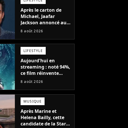
LIFESTYLE
Après le carton de
Michael, Jaafar
Jackson annoncé au
casting d'un film
8 août 2026
d'action avec Will
Smith
LIFESTYLE
Aujourd'hui en
streaming : noté 94%,
ce film réinvente
complètement cette
8 août 2026
franchise de science-
fiction vieille de 40
ans
MUSIQUE
Après Marine et
Helena Bailly, cette
candidate de la Star