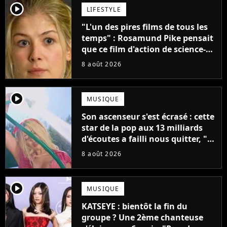
player2
LIFESTYLE
"L'un des pires films de tous les
temps" : Rosamund Pike pensait
que ce film d'action de science-
fiction avec Dwayne Johnson
8 août 2026
mettrait fin à sa carrière
player2
MUSIQUE
Son ascenseur s'est écrasé : cette
star de la pop aux 13 milliards
d'écoutes a failli nous quitter, "Je
pensais ne plus jamais chanter"
8 août 2026
player2
MUSIQUE
KATSEYE : bientôt la fin du
groupe ? Une 2ème chanteuse