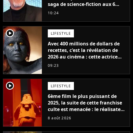
saga de science-fiction aux 6
milliards de recettes
10:24
player2
LIFESTYLE
Avec 400 millions de dollars de
recettes, c'est la révélation de
2026 au cinéma : cette actrice
adorée prête à remplacer
09:23
Jennifer Lawrence chez Marvel
player2
LIFESTYLE
6ème film le plus puissant de
2025, la suite de cette franchise
culte est menacée : le réalisateur
claque la porte pour "différends
8 août 2026
créatifs"