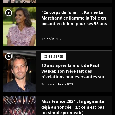
player2
"Ce corps de folie !" : Karine Le
Marchand enflamme la Toile en
posant en bikini pour ses 55 ans
17 août 2023
player2
CINÉ SÉRIE
10 ans après la mort de Paul
Walker, son frère fait des
révélations bouleversantes sur la
réaction des acteurs de Fast and
26 novembre 2023
Furious
Miss France 2024 : la gagnante
déjà annoncée ! (Et ce n'est pas
un simple pronostic)