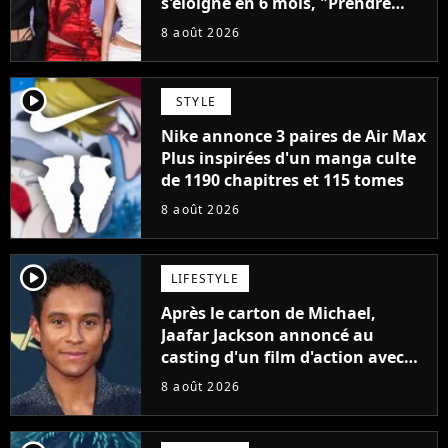
s'éloigne en 6 mois, "Prendre
cette décision n’a pas été facile"
8 août 2026
player2
STYLE
Nike annonce 3 paires de Air Max
Plus inspirées d'un manga culte
de 1190 chapitres et 115 tomes
8 août 2026
player2
LIFESTYLE
Après le carton de Michael,
Jaafar Jackson annoncé au
casting d'un film d'action avec
Will Smith
8 août 2026