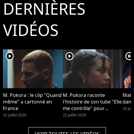
DERNIÈRES
Bestimage
VIDÉOS
player2
player2
player2
M. Pokora : le clip "Quand
M. Pokora raconte
Matt
même" a cartonné en
l'histoire de son tube "Elle
dans 
France
me contrôle" pour
20 jan
Purecharts.
22 juillet 2026
22 juillet 2026