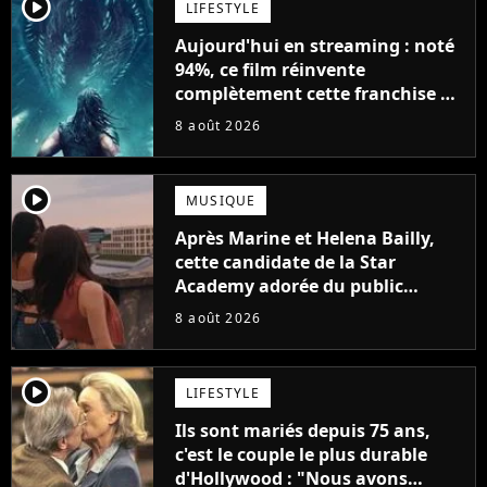
player2
LIFESTYLE
Aujourd'hui en streaming : noté
94%, ce film réinvente
complètement cette franchise de
science-fiction vieille de 40 ans
8 août 2026
player2
MUSIQUE
Après Marine et Helena Bailly,
cette candidate de la Star
Academy adorée du public
annonce son premier album,
8 août 2026
"C'est tellement puissant"
player2
LIFESTYLE
Ils sont mariés depuis 75 ans,
c'est le couple le plus durable
d'Hollywood : "Nous avons