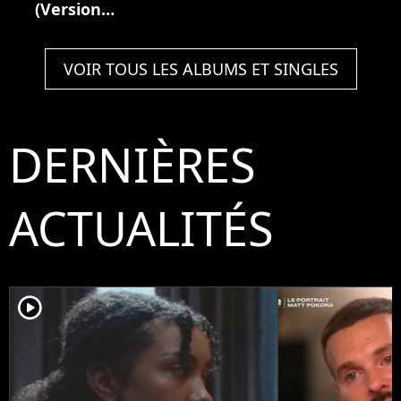
(Version
deluxe)
VOIR TOUS LES ALBUMS ET SINGLES
DERNIÈRES
ACTUALITÉS
player2