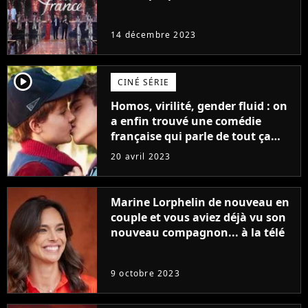
14 décembre 2023
player2
CINÉ SÉRIE
Homos, virilité, gender fluid : on
a enfin trouvé une comédie
française qui parle de tout ça
sans être super ringarde
20 avril 2023
Marine Lorphelin de nouveau en
couple et vous aviez déjà vu son
nouveau compagnon... à la télé
9 octobre 2023