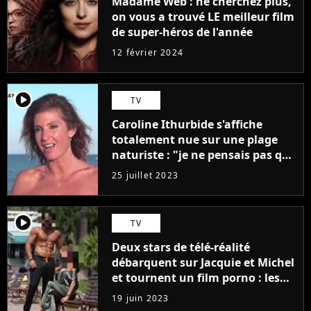
Madame Web : ne cherchez plus,
on vous a trouvé LE meilleur film
de super-héros de l'année
12 février 2024
player2
TV
Caroline Ithurbide s'affiche
totalement nue sur une plage
naturiste : "je ne pensais pas que
j'arriverais à le faire..."
25 juillet 2023
player2
TV
Deux stars de télé-réalité
débarquent sur Jacquie et Michel
et tournent un film porno : les
premières images du tournage
19 juin 2023
(exclu)