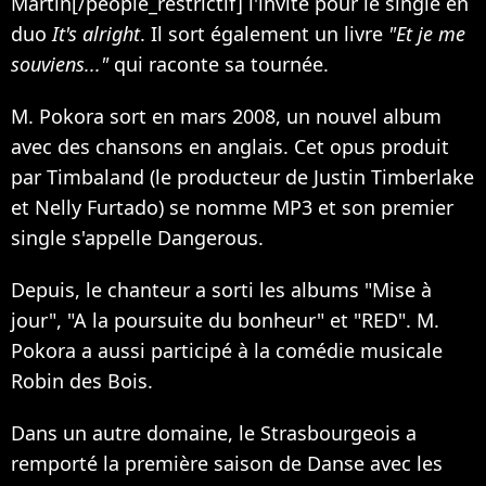
Martin
[/people_restrictif]
l'invite pour le single en
duo
It's alright
. Il sort également un livre
"Et je me
souviens..."
qui raconte sa tournée.
M. Pokora sort en mars 2008, un nouvel album
avec des chansons en anglais. Cet opus produit
par
Timbaland
(le producteur de
Justin Timberlake
et
Nelly Furtado
) se nomme MP3 et son premier
single s'appelle Dangerous.
Depuis, le chanteur a sorti les albums "Mise à
jour", "A la poursuite du bonheur" et "RED". M.
Pokora a aussi participé à la comédie musicale
Robin des Bois.
Dans un autre domaine, le Strasbourgeois a
remporté la première saison de Danse avec les