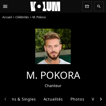
menu
newsletter
search
Accueil
Célébrités
M. Pokora
M. POKORA
Chanteur
chevron_left
chevron_right
Albums & Singles
Actualités
Photos
Vidéos