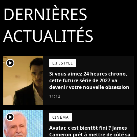
DERNIÈRES
ACTUALITÉS
player2
LIFESTYLE
Si vous aimez 24 heures chrono,
cette future série de 2027 va
devenir votre nouvelle obsession
11:12
player2
CINÉMA
Avatar, c'est bientôt fini ? James
Cameron prêt à mettre de côté sa