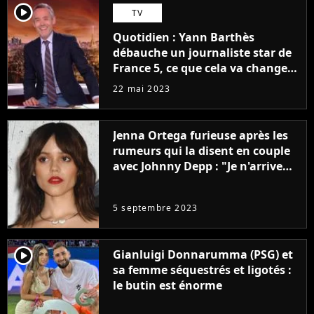
player2
TV
Quotidien : Yann Barthès
débauche un journaliste star de
France 5, ce que cela va changer
à la rentrée
22 mai 2023
Jenna Ortega furieuse après les
rumeurs qui la disent en couple
avec Johnny Depp : "Je n'arrive
même pas..."
5 septembre 2023
player2
Gianluigi Donnarumma (PSG) et
sa femme séquestrés et ligotés :
le butin est énorme