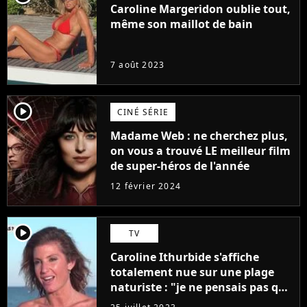
Caroline Margeridon oublie tout,
même son maillot de bain
7 août 2023
player2
CINÉ SÉRIE
Madame Web : ne cherchez plus,
on vous a trouvé LE meilleur film
de super-héros de l'année
12 février 2024
player2
TV
Caroline Ithurbide s'affiche
totalement nue sur une plage
naturiste : "je ne pensais pas que
j'arriverais à le faire..."