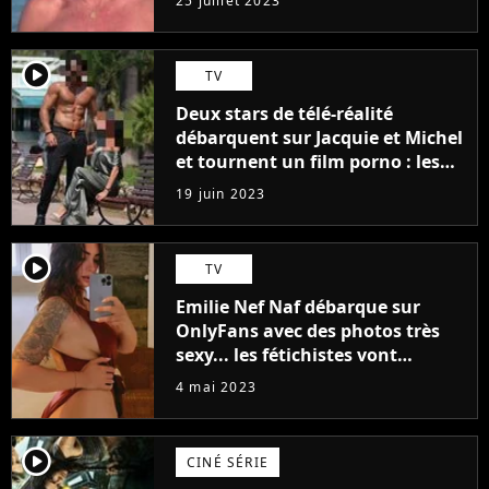
25 juillet 2023
player2
TV
Deux stars de télé-réalité
débarquent sur Jacquie et Michel
et tournent un film porno : les
premières images du tournage
19 juin 2023
(exclu)
player2
TV
Emilie Nef Naf débarque sur
OnlyFans avec des photos très
sexy... les fétichistes vont
prendre leur pied !
4 mai 2023
player2
CINÉ SÉRIE