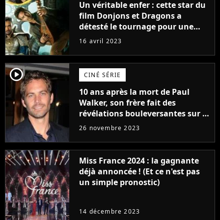
Un véritable enfer : cette star du
film Donjons et Dragons a
détesté le tournage pour une
raison très spéciale
16 avril 2023
player2
CINÉ SÉRIE
10 ans après la mort de Paul
Walker, son frère fait des
révélations bouleversantes sur la
réaction des acteurs de Fast and
26 novembre 2023
Furious
Miss France 2024 : la gagnante
déjà annoncée ! (Et ce n'est pas
un simple pronostic)
14 décembre 2023