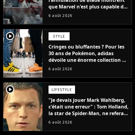
que Marvel n'est plus capable de
faire quoi que ce soit de simple
6 août 2026
player2
STYLE
Cringes ou bluffantes ? Pour les
30 ans de Pokémon, adidas
dévoile une énorme collection de
sneakers et je ne sais pas quoi en
6 août 2026
penser
player2
LIFESTYLE
"Je devais jouer Mark Wahlberg,
c'était une erreur" : Tom Holland,
la star de Spider-Man, ne referait
pas ce blockbuster
6 août 2026