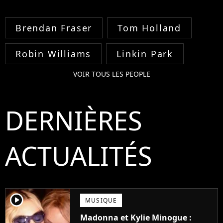
Brendan Fraser
Tom Holland
Robin Williams
Linkin Park
VOIR TOUS LES PEOPLE
DERNIÈRES
ACTUALITÉS
player2
MUSIQUE
Madonna et Kylie Minogue :