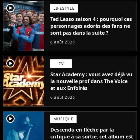
player2
LIFESTYLE
Ted Lasso saison 4 : pourquoi ces
personnages adorés des fans ne
sont pas dans la suite ?
6 août 2026
player2
TV
Star Academy : vous avez déjà vu
la nouvelle prof dans The Voice
et aux Enfoirés
6 août 2026
player2
MUSIQUE
Descendu en flèche par la
critique à sa sortie, cet album est