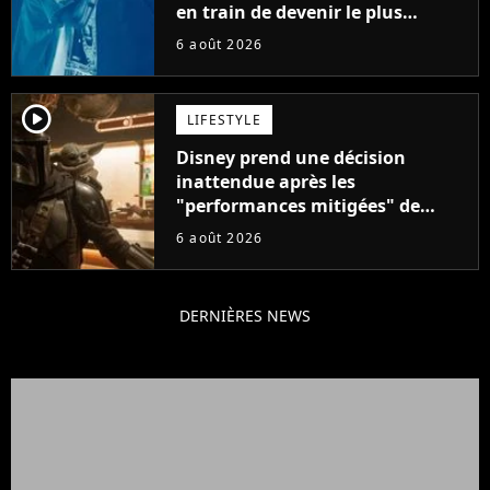
en train de devenir le plus
populaire de son auteur
6 août 2026
player2
LIFESTYLE
Disney prend une décision
inattendue après les
"performances mitigées" de
Vaiana et The Mandalorian &
6 août 2026
Grogu au box-office
DERNIÈRES NEWS