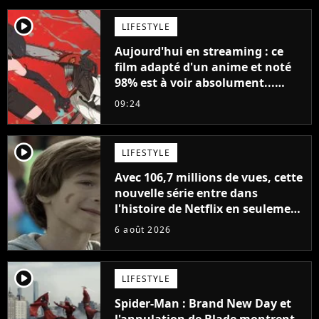
player2
LIFESTYLE
Aujourd'hui en streaming : ce
film adapté d'un anime et noté
98% est à voir absolument...
sinon vous ne comprendrez plus
09:24
la série
player2
LIFESTYLE
Avec 106,7 millions de vues, cette
nouvelle série entre dans
l'histoire de Netflix en seulement
48 jours
6 août 2026
player2
LIFESTYLE
Spider-Man : Brand New Day et
l'annulation de Blade montrent