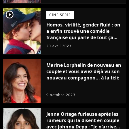
player2
CINÉ SÉRIE
Homos, virilité, gender fluid : on
a enfin trouvé une comédie
française qui parle de tout ça
sans être super ringarde
20 avril 2023
Marine Lorphelin de nouveau en
couple et vous aviez déjà vu son
nouveau compagnon... à la télé
9 octobre 2023
Jenna Ortega furieuse après les
rumeurs qui la disent en couple
avec Johnny Depp : "Je n'arrive