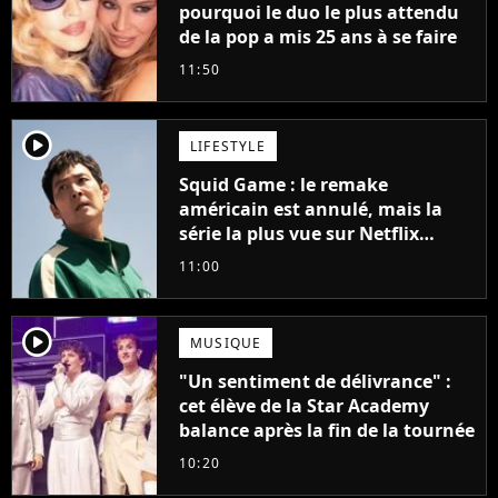
pourquoi le duo le plus attendu
de la pop a mis 25 ans à se faire
11:50
player2
LIFESTYLE
Squid Game : le remake
américain est annulé, mais la
série la plus vue sur Netflix
pourrait avoir une version
11:00
française
player2
MUSIQUE
"Un sentiment de délivrance" :
cet élève de la Star Academy
balance après la fin de la tournée
10:20