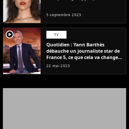
même pas..."
5 septembre 2023
player2
TV
Quotidien : Yann Barthès
débauche un journaliste star de
France 5, ce que cela va changer
à la rentrée
22 mai 2023