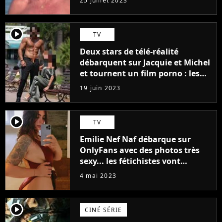
25 juillet 2023
player2
TV
Deux stars de télé-réalité
débarquent sur Jacquie et Michel
et tournent un film porno : les
premières images du tournage
19 juin 2023
(exclu)
player2
TV
Emilie Nef Naf débarque sur
OnlyFans avec des photos très
sexy... les fétichistes vont
prendre leur pied !
4 mai 2023
player2
CINÉ SÉRIE