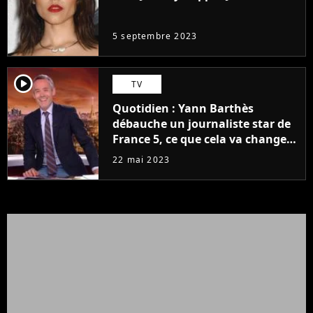
même pas..."
5 septembre 2023
player2
TV
Quotidien : Yann Barthès
débauche un journaliste star de
France 5, ce que cela va changer
à la rentrée
22 mai 2023