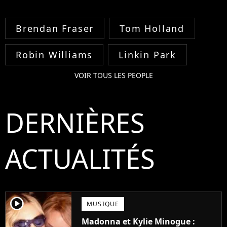
Brendan Fraser
Tom Holland
Robin Williams
Linkin Park
VOIR TOUS LES PEOPLE
DERNIÈRES
ACTUALITÉS
player2
MUSIQUE
Madonna et Kylie Minogue :