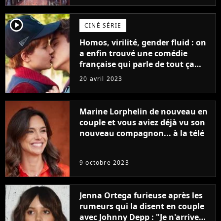
player2
CINÉ SÉRIE
Homos, virilité, gender fluid : on
a enfin trouvé une comédie
française qui parle de tout ça
sans être super ringarde
20 avril 2023
Marine Lorphelin de nouveau en
couple et vous aviez déjà vu son
nouveau compagnon... à la télé
9 octobre 2023
Jenna Ortega furieuse après les
rumeurs qui la disent en couple
avec Johnny Depp : "Je n'arrive