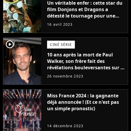
Un véritable enfer : cette star du
film Donjons et Dragons a
détesté le tournage pour une
raison très spéciale
16 avril 2023
player2
CINÉ SÉRIE
10 ans après la mort de Paul
Walker, son frère fait des
révélations bouleversantes sur la
réaction des acteurs de Fast and
26 novembre 2023
Furious
Miss France 2024 : la gagnante
déjà annoncée ! (Et ce n'est pas
un simple pronostic)
14 décembre 2023