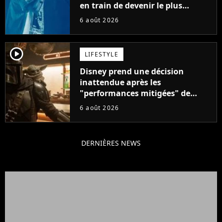
en train de devenir le plus
populaire de son auteur
6 août 2026
player2
LIFESTYLE
Disney prend une décision
inattendue après les
"performances mitigées" de
Vaiana et The Mandalorian &
6 août 2026
Grogu au box-office
DERNIÈRES NEWS