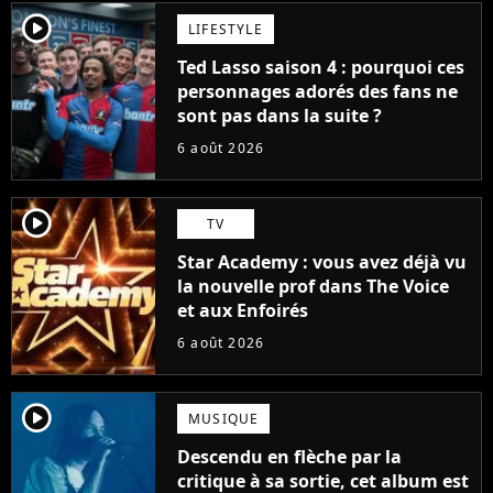
player2
LIFESTYLE
Ted Lasso saison 4 : pourquoi ces
personnages adorés des fans ne
sont pas dans la suite ?
6 août 2026
player2
TV
Star Academy : vous avez déjà vu
la nouvelle prof dans The Voice
et aux Enfoirés
6 août 2026
player2
MUSIQUE
Descendu en flèche par la
critique à sa sortie, cet album est