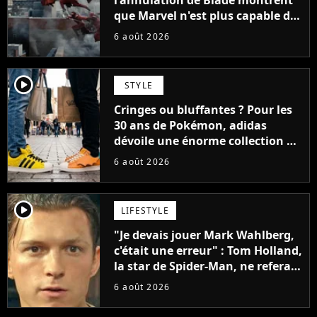
que Marvel n'est plus capable de
faire quoi que ce soit de simple
6 août 2026
player2
STYLE
Cringes ou bluffantes ? Pour les
30 ans de Pokémon, adidas
dévoile une énorme collection de
sneakers et je ne sais pas quoi en
6 août 2026
penser
player2
LIFESTYLE
"Je devais jouer Mark Wahlberg,
c'était une erreur" : Tom Holland,
la star de Spider-Man, ne referait
pas ce blockbuster
6 août 2026