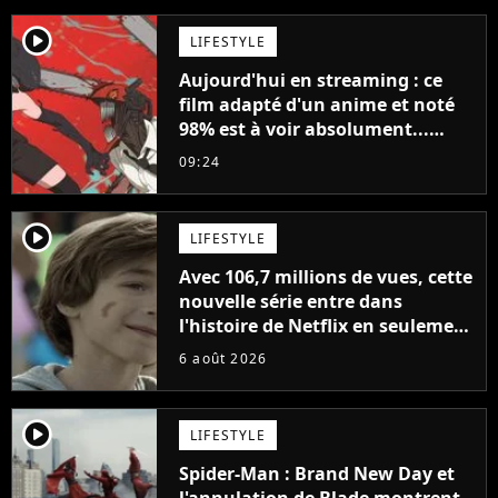
player2
LIFESTYLE
Aujourd'hui en streaming : ce
film adapté d'un anime et noté
98% est à voir absolument...
sinon vous ne comprendrez plus
09:24
la série
player2
LIFESTYLE
Avec 106,7 millions de vues, cette
nouvelle série entre dans
l'histoire de Netflix en seulement
48 jours
6 août 2026
player2
LIFESTYLE
Spider-Man : Brand New Day et
l'annulation de Blade montrent