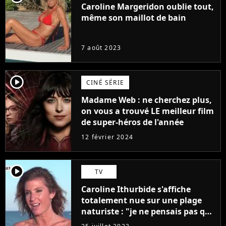
Caroline Margeridon oublie tout,
même son maillot de bain
7 août 2023
player2
CINÉ SÉRIE
Madame Web : ne cherchez plus,
on vous a trouvé LE meilleur film
de super-héros de l'année
12 février 2024
player2
TV
Caroline Ithurbide s'affiche
totalement nue sur une plage
naturiste : "je ne pensais pas que
j'arriverais à le faire..."