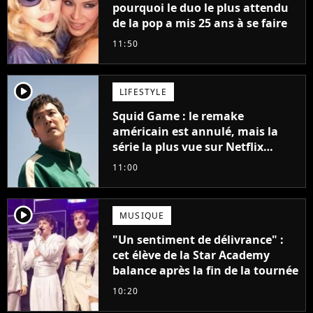
pourquoi le duo le plus attendu
de la pop a mis 25 ans à se faire
11:50
player2
LIFESTYLE
Squid Game : le remake
américain est annulé, mais la
série la plus vue sur Netflix
pourrait avoir une version
11:00
française
player2
MUSIQUE
"Un sentiment de délivrance" :
cet élève de la Star Academy
balance après la fin de la tournée
10:20