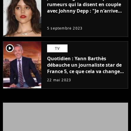
rumeurs qui la disent en couple
avec Johnny Depp : "Je n'arrive
même pas..."
5 septembre 2023
player2
TV
Quotidien : Yann Barthès
débauche un journaliste star de
France 5, ce que cela va changer
à la rentrée
22 mai 2023