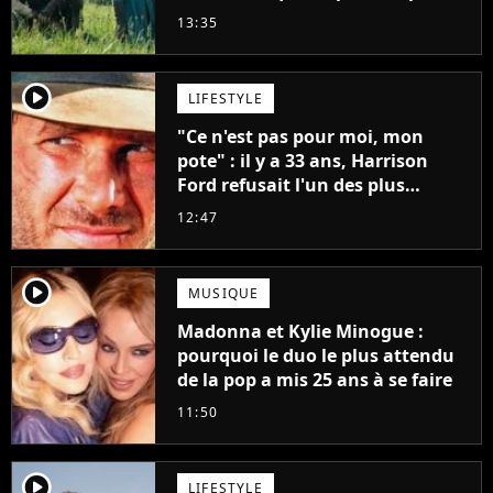
13:35
player2
LIFESTYLE
"Ce n'est pas pour moi, mon
pote" : il y a 33 ans, Harrison
Ford refusait l'un des plus
grands succès de tous les temps
12:47
player2
MUSIQUE
Madonna et Kylie Minogue :
pourquoi le duo le plus attendu
de la pop a mis 25 ans à se faire
11:50
player2
LIFESTYLE