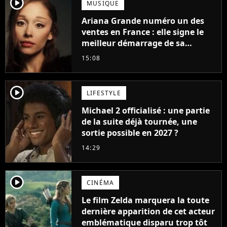
player2
MUSIQUE
Ariana Grande numéro un des
ventes en France : elle signe le
meilleur démarrage de sa
carrière avec son album Petal
15:08
player2
LIFESTYLE
Michael 2 officialisé : une partie
de la suite déjà tournée, une
sortie possible en 2027 ?
14:29
player2
CINÉMA
Le film Zelda marquera la toute
dernière apparition de cet acteur
emblématique disparu trop tôt