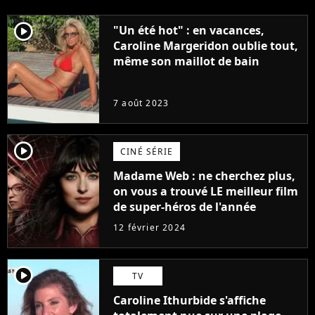
player2
"Un été hot" : en vacances,
Caroline Margeridon oublie tout,
même son maillot de bain
7 août 2023
player2
CINÉ SÉRIE
Madame Web : ne cherchez plus,
on vous a trouvé LE meilleur film
de super-héros de l'année
12 février 2024
player2
TV
Caroline Ithurbide s'affiche