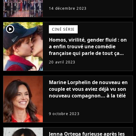
14 décembre 2023
player2
CINÉ SÉRIE
Homos, virilité, gender fluid : on
a enfin trouvé une comédie
française qui parle de tout ça
sans être super ringarde
20 avril 2023
Marine Lorphelin de nouveau en
couple et vous aviez déjà vu son
nouveau compagnon... à la télé
9 octobre 2023
Jenna Ortega furieuse après les