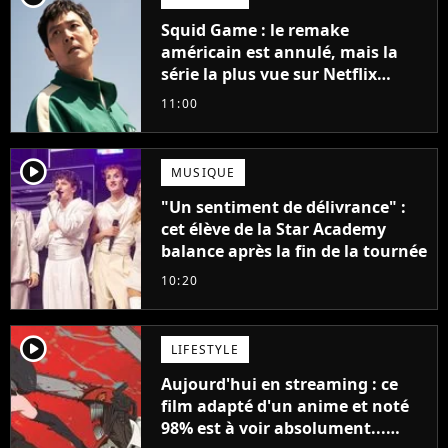
Squid Game : le remake
américain est annulé, mais la
série la plus vue sur Netflix
pourrait avoir une version
11:00
française
player2
MUSIQUE
"Un sentiment de délivrance" :
cet élève de la Star Academy
balance après la fin de la tournée
10:20
player2
LIFESTYLE
Aujourd'hui en streaming : ce
film adapté d'un anime et noté
98% est à voir absolument...