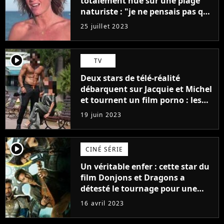
totalement nue sur une plage
naturiste : "je ne pensais pas que
j'arriverais à le faire..."
25 juillet 2023
player2
TV
Deux stars de télé-réalité
débarquent sur Jacquie et Michel
et tournent un film porno : les
premières images du tournage
19 juin 2023
(exclu)
player2
CINÉ SÉRIE
Un véritable enfer : cette star du
film Donjons et Dragons a
détesté le tournage pour une
raison très spéciale
16 avril 2023