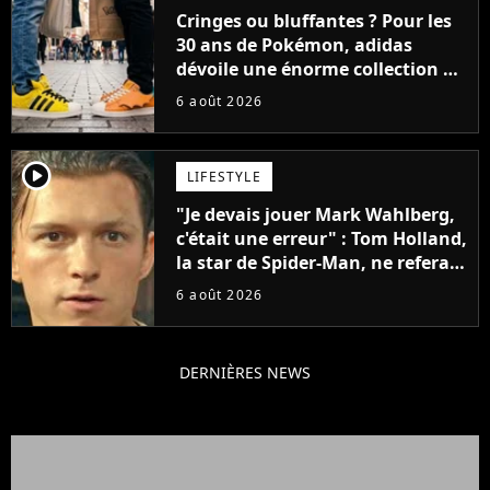
Cringes ou bluffantes ? Pour les
30 ans de Pokémon, adidas
dévoile une énorme collection de
sneakers et je ne sais pas quoi en
6 août 2026
penser
player2
LIFESTYLE
"Je devais jouer Mark Wahlberg,
c'était une erreur" : Tom Holland,
la star de Spider-Man, ne referait
pas ce blockbuster
6 août 2026
DERNIÈRES NEWS