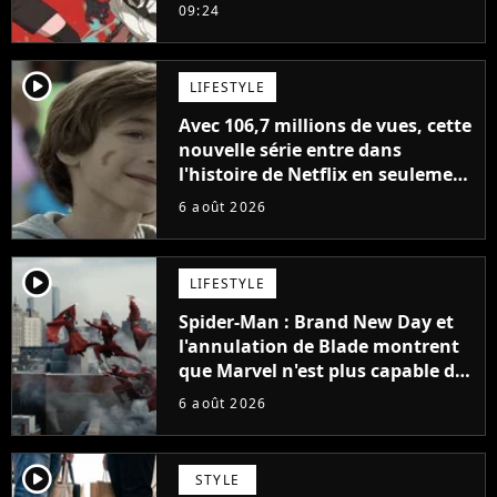
sinon vous ne comprendrez plus
09:24
la série
player2
LIFESTYLE
Avec 106,7 millions de vues, cette
nouvelle série entre dans
l'histoire de Netflix en seulement
48 jours
6 août 2026
player2
LIFESTYLE
Spider-Man : Brand New Day et
l'annulation de Blade montrent
que Marvel n'est plus capable de
faire quoi que ce soit de simple
6 août 2026
player2
STYLE