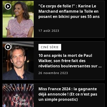
player2
"Ce corps de folie !" : Karine Le
Marchand enflamme la Toile en
posant en bikini pour ses 55 ans
17 août 2023
player2
CINÉ SÉRIE
10 ans après la mort de Paul
Walker, son frère fait des
révélations bouleversantes sur la
réaction des acteurs de Fast and
26 novembre 2023
Furious
Miss France 2024 : la gagnante
déjà annoncée ! (Et ce n'est pas
un simple pronostic)