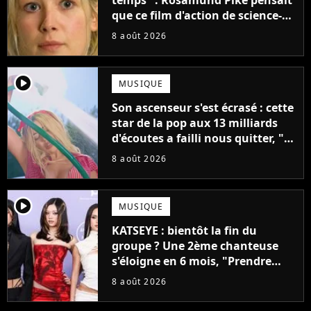
que ce film d'action de science-
fiction avec Dwayne Johnson
8 août 2026
mettrait fin à sa carrière
player2
MUSIQUE
Son ascenseur s'est écrasé : cette
star de la pop aux 13 milliards
d'écoutes a failli nous quitter, "Je
pensais ne plus jamais chanter"
8 août 2026
player2
MUSIQUE
KATSEYE : bientôt la fin du
groupe ? Une 2ème chanteuse
s'éloigne en 6 mois, "Prendre
cette décision n’a pas été facile"
8 août 2026