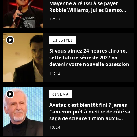
Mayenne a réussi à se payer
Robbie Williams, Jul et Damso
cette année ?
12:23
player2
LIFESTYLE
Si vous aimez 24 heures chrono,
cette future série de 2027 va
devenir votre nouvelle obsession
11:12
player2
CINÉMA
Avatar, c'est bientôt fini ? James
Cameron prêt à mettre de côté sa
saga de science-fiction aux 6
milliards de recettes
10:24