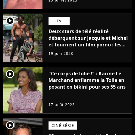
25 juillet 2023
player2
TV
Deux stars de télé-réalité
débarquent sur Jacquie et Michel
et tournent un film porno : les
premières images du tournage
19 juin 2023
(exclu)
player2
"Ce corps de folie !" : Karine Le
Marchand enflamme la Toile en
posant en bikini pour ses 55 ans
17 août 2023
player2
CINÉ SÉRIE