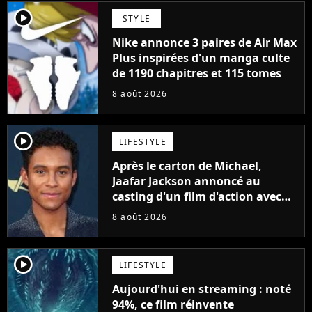
player2
STYLE
Nike annonce 3 paires de Air Max
Plus inspirées d'un manga culte
de 1190 chapitres et 115 tomes
8 août 2026
player2
LIFESTYLE
Après le carton de Michael,
Jaafar Jackson annoncé au
casting d'un film d'action avec
Will Smith
8 août 2026
player2
LIFESTYLE
Aujourd'hui en streaming : noté
94%, ce film réinvente