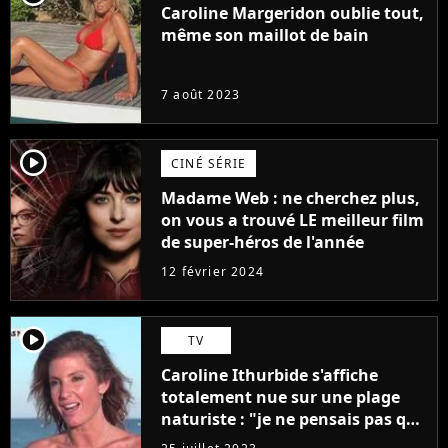
Caroline Margeridon oublie tout,
même son maillot de bain
7 août 2023
player2
CINÉ SÉRIE
Madame Web : ne cherchez plus,
on vous a trouvé LE meilleur film
de super-héros de l'année
12 février 2024
player2
TV
Caroline Ithurbide s'affiche
totalement nue sur une plage
naturiste : "je ne pensais pas que
j'arriverais à le faire..."