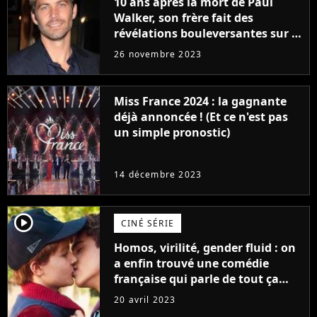
10 ans après la mort de Paul
Walker, son frère fait des
révélations bouleversantes sur la
réaction des acteurs de Fast and
26 novembre 2023
Furious
Miss France 2024 : la gagnante
déjà annoncée ! (Et ce n'est pas
un simple pronostic)
14 décembre 2023
player2
CINÉ SÉRIE
Homos, virilité, gender fluid : on
a enfin trouvé une comédie
française qui parle de tout ça
sans être super ringarde
20 avril 2023