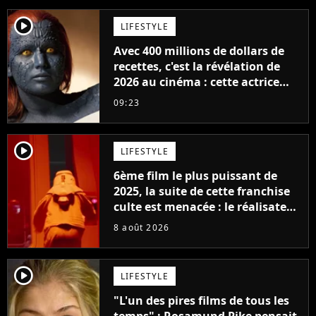
player2
LIFESTYLE
Avec 400 millions de dollars de
recettes, c'est la révélation de
2026 au cinéma : cette actrice
adorée prête à remplacer
09:23
Jennifer Lawrence chez Marvel
player2
LIFESTYLE
6ème film le plus puissant de
2025, la suite de cette franchise
culte est menacée : le réalisateur
claque la porte pour "différends
8 août 2026
créatifs"
player2
LIFESTYLE
"L'un des pires films de tous les
temps" : Rosamund Pike pensait