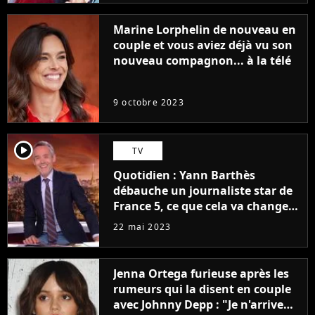
Marine Lorphelin de nouveau en
couple et vous aviez déjà vu son
nouveau compagnon... à la télé
9 octobre 2023
player2
TV
Quotidien : Yann Barthès
débauche un journaliste star de
France 5, ce que cela va changer
à la rentrée
22 mai 2023
Jenna Ortega furieuse après les
rumeurs qui la disent en couple
avec Johnny Depp : "Je n'arrive