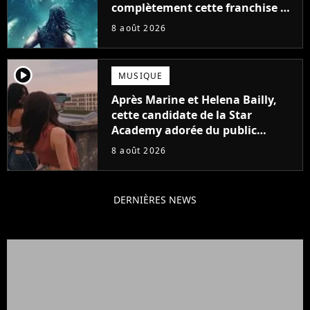
complètement cette franchise de
science-fiction vieille de 40 ans
8 août 2026
player2
MUSIQUE
Après Marine et Helena Bailly,
cette candidate de la Star
Academy adorée du public
annonce son premier album,
8 août 2026
"C'est tellement puissant"
DERNIÈRES NEWS