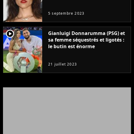
même pas..."
5 septembre 2023
player2
Gianluigi Donnarumma (PSG) et
sa femme séquestrés et ligotés :
le butin est énorme
21 juillet 2023