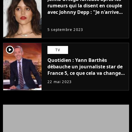
rumeurs qui la disent en couple
avec Johnny Depp : "Je n'arrive
même pas..."
5 septembre 2023
player2
TV
Quotidien : Yann Barthès
débauche un journaliste star de
France 5, ce que cela va changer
à la rentrée
22 mai 2023