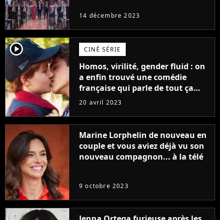
14 décembre 2023
player2
CINÉ SÉRIE
Homos, virilité, gender fluid : on
a enfin trouvé une comédie
française qui parle de tout ça
sans être super ringarde
20 avril 2023
Marine Lorphelin de nouveau en
couple et vous aviez déjà vu son
nouveau compagnon... à la télé
9 octobre 2023
Jenna Ortega furieuse après les