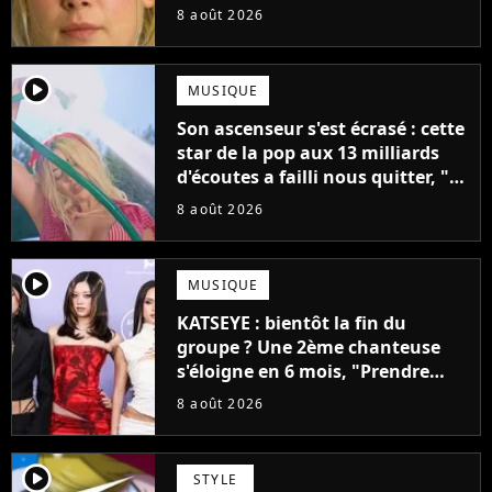
fiction avec Dwayne Johnson
8 août 2026
mettrait fin à sa carrière
player2
MUSIQUE
Son ascenseur s'est écrasé : cette
star de la pop aux 13 milliards
d'écoutes a failli nous quitter, "Je
pensais ne plus jamais chanter"
8 août 2026
player2
MUSIQUE
KATSEYE : bientôt la fin du
groupe ? Une 2ème chanteuse
s'éloigne en 6 mois, "Prendre
cette décision n’a pas été facile"
8 août 2026
player2
STYLE