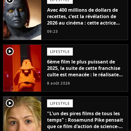
Avec 400 millions de dollars de
recettes, c'est la révélation de
2026 au cinéma : cette actrice
adorée prête à remplacer
09:23
Jennifer Lawrence chez Marvel
player2
LIFESTYLE
6ème film le plus puissant de
2025, la suite de cette franchise
culte est menacée : le réalisateur
claque la porte pour "différends
8 août 2026
créatifs"
player2
LIFESTYLE
"L'un des pires films de tous les
temps" : Rosamund Pike pensait
que ce film d'action de science-