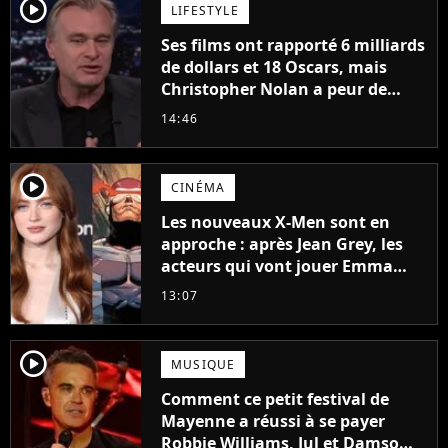
player2
LIFESTYLE
Ses films ont rapporté 6 milliards
de dollars et 18 Oscars, mais
Christopher Nolan a peur de
tourner un genre de films très
14:46
particulier
player2
CINÉMA
Les nouveaux X-Men sont en
approche : après Jean Grey, les
acteurs qui vont jouer Emma
Frost et Cyclope trouvés !
13:07
player2
MUSIQUE
Comment ce petit festival de
Mayenne a réussi à se payer
Robbie Williams, Jul et Damso