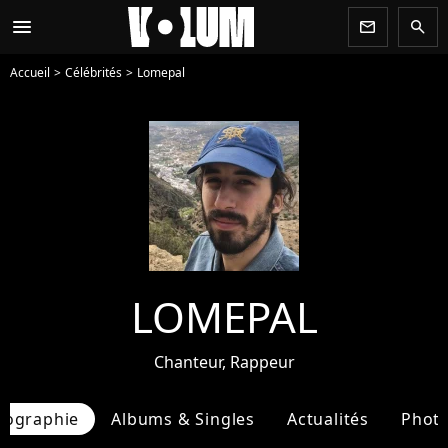
menu
newsletter
search
Accueil
Célébrités
Lomepal
LOMEPAL
Chanteur, Rappeur
iographie
Albums & Singles
Actualités
Phot