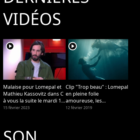
Mor
VIDÉOS
player2
player2
Malaise pour Lomepal et
Clip "Trop beau" : Lomepal
Mathieu Kassovitz dans C
en pleine folie
à vous la suite le mardi 14
amoureuse, les
février 2023 sur France 5
internautes crient au chef
15 février 2023
12 février 2019
d'oeuvre
SON