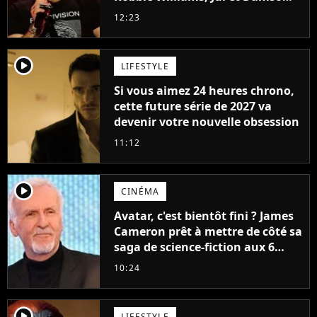
cette année ?
12:23
player2
LIFESTYLE
Si vous aimez 24 heures chrono,
cette future série de 2027 va
devenir votre nouvelle obsession
11:12
player2
CINÉMA
Avatar, c'est bientôt fini ? James
Cameron prêt à mettre de côté sa
saga de science-fiction aux 6
milliards de recettes
10:24
player2
LIFESTYLE