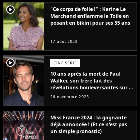
player2
"Ce corps de folie !" : Karine Le
Marchand enflamme la Toile en
posant en bikini pour ses 55 ans
17 août 2023
player2
CINÉ SÉRIE
10 ans après la mort de Paul
Walker, son frère fait des
révélations bouleversantes sur la
réaction des acteurs de Fast and
26 novembre 2023
Furious
Miss France 2024 : la gagnante
déjà annoncée ! (Et ce n'est pas
un simple pronostic)