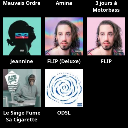
Mauvais Ordre
Amina
3 jours à
Motorbass
Jeannine
FLIP (Deluxe)
FLIP
Le Singe Fume
ODSL
Sa Cigarette