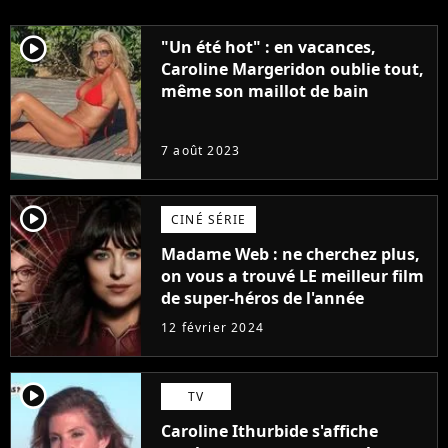
player2
"Un été hot" : en vacances,
Caroline Margeridon oublie tout,
même son maillot de bain
7 août 2023
player2
CINÉ SÉRIE
Madame Web : ne cherchez plus,
on vous a trouvé LE meilleur film
de super-héros de l'année
12 février 2024
player2
TV
Caroline Ithurbide s'affiche