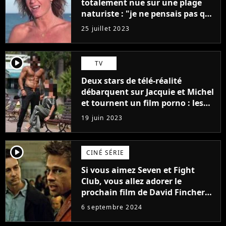
totalement nue sur une plage
naturiste : "je ne pensais pas que
j'arriverais à le faire..."
25 juillet 2023
player2
TV
Deux stars de télé-réalité
débarquent sur Jacquie et Michel
et tournent un film porno : les
premières images du tournage
19 juin 2023
(exclu)
player2
CINÉ SÉRIE
Si vous aimez Seven et Fight
Club, vous allez adorer le
prochain film de David Fincher
avec lequel il se réinvente
6 septembre 2024
complètement