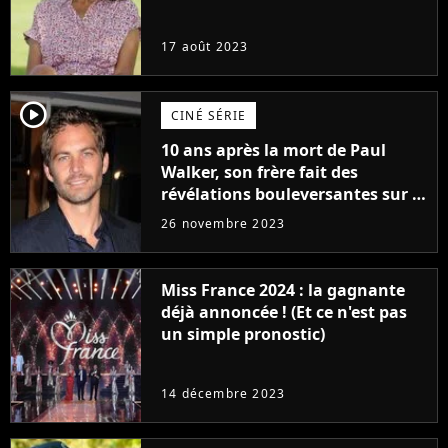
17 août 2023
player2
CINÉ SÉRIE
10 ans après la mort de Paul
Walker, son frère fait des
révélations bouleversantes sur la
réaction des acteurs de Fast and
26 novembre 2023
Furious
Miss France 2024 : la gagnante
déjà annoncée ! (Et ce n'est pas
un simple pronostic)
14 décembre 2023