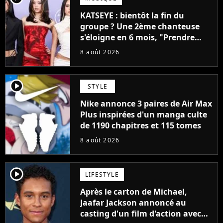
KATSEYE : bientôt la fin du
groupe ? Une 2ème chanteuse
s'éloigne en 6 mois, "Prendre
cette décision n’a pas été facile"
8 août 2026
player2
STYLE
Nike annonce 3 paires de Air Max
Plus inspirées d'un manga culte
de 1190 chapitres et 115 tomes
8 août 2026
player2
LIFESTYLE
Après le carton de Michael,
Jaafar Jackson annoncé au
casting d'un film d'action avec