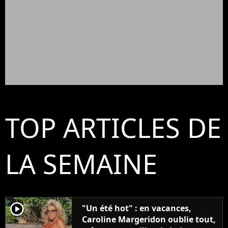
TOP ARTICLES DE
LA SEMAINE
player2
"Un été hot" : en vacances,
Caroline Margeridon oublie tout,