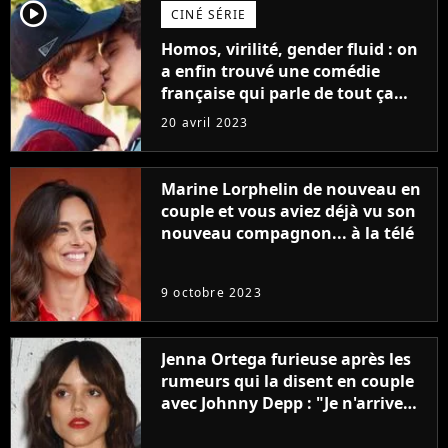
player2
CINÉ SÉRIE
Homos, virilité, gender fluid : on
a enfin trouvé une comédie
française qui parle de tout ça
sans être super ringarde
20 avril 2023
Marine Lorphelin de nouveau en
couple et vous aviez déjà vu son
nouveau compagnon... à la télé
9 octobre 2023
Jenna Ortega furieuse après les
rumeurs qui la disent en couple
avec Johnny Depp : "Je n'arrive
même pas..."