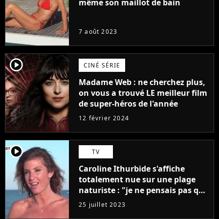
même son maillot de bain
7 août 2023
player2
CINÉ SÉRIE
Madame Web : ne cherchez plus,
on vous a trouvé LE meilleur film
de super-héros de l'année
12 février 2024
player2
TV
Caroline Ithurbide s'affiche
totalement nue sur une plage
naturiste : "je ne pensais pas que
j'arriverais à le faire..."
25 juillet 2023