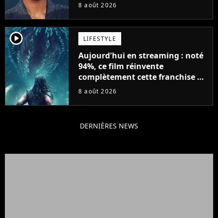
Will Smith
8 août 2026
player2
LIFESTYLE
Aujourd'hui en streaming : noté
94%, ce film réinvente
complètement cette franchise de
science-fiction vieille de 40 ans
8 août 2026
DERNIÈRES NEWS