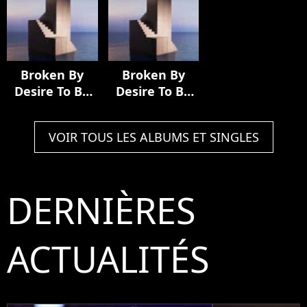
Picture 'It
Ends With Us'
Broken By
Broken By
Desire To Be
Desire To Be
Heavenly Sent
Heavenly Sent
(Extended
(Extended
VOIR TOUS LES ALBUMS ET SINGLES
Edition)
Edition)
DERNIÈRES
ACTUALITÉS