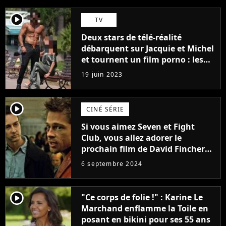
player2
TV
Deux stars de télé-réalité
débarquent sur Jacquie et Michel
et tournent un film porno : les
premières images du tournage
19 juin 2023
(exclu)
player2
CINÉ SÉRIE
Si vous aimez Seven et Fight
Club, vous allez adorer le
prochain film de David Fincher
avec lequel il se réinvente
6 septembre 2024
complètement
player2
"Ce corps de folie !" : Karine Le
Marchand enflamme la Toile en
posant en bikini pour ses 55 ans