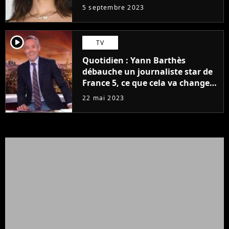
5 septembre 2023
player2
TV
Quotidien : Yann Barthès
débauche un journaliste star de
France 5, ce que cela va changer
à la rentrée
22 mai 2023