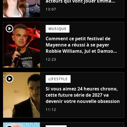
acteurs qui vont jouer Emma
Frost et Cyclope trouvés !
13:07
player2
MUSIQUE
Comment ce petit festival de
Mayenne a réussi à se payer
Robbie Williams, Jul et Damso
cette année ?
12:23
player2
LIFESTYLE
Si vous aimez 24 heures chrono,
cette future série de 2027 va
devenir votre nouvelle obsession
11:12