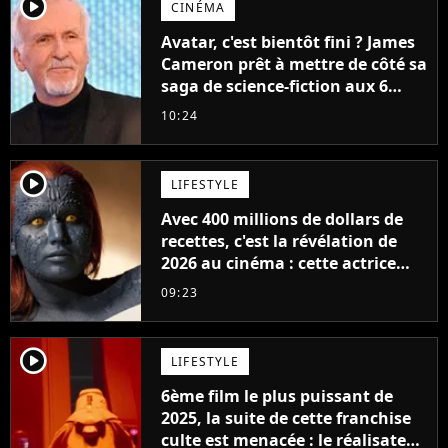
player2
CINÉMA
Avatar, c'est bientôt fini ? James
Cameron prêt à mettre de côté sa
saga de science-fiction aux 6
milliards de recettes
10:24
player2
LIFESTYLE
Avec 400 millions de dollars de
recettes, c'est la révélation de
2026 au cinéma : cette actrice
adorée prête à remplacer
09:23
Jennifer Lawrence chez Marvel
player2
LIFESTYLE
6ème film le plus puissant de
2025, la suite de cette franchise
culte est menacée : le réalisateur