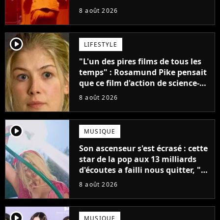
claque la porte pour "différends
8 août 2026
créatifs"
player2
LIFESTYLE
"L'un des pires films de tous les
temps" : Rosamund Pike pensait
que ce film d'action de science-
fiction avec Dwayne Johnson
8 août 2026
mettrait fin à sa carrière
player2
MUSIQUE
Son ascenseur s'est écrasé : cette
star de la pop aux 13 milliards
d'écoutes a failli nous quitter, "Je
pensais ne plus jamais chanter"
8 août 2026
player2
MUSIQUE