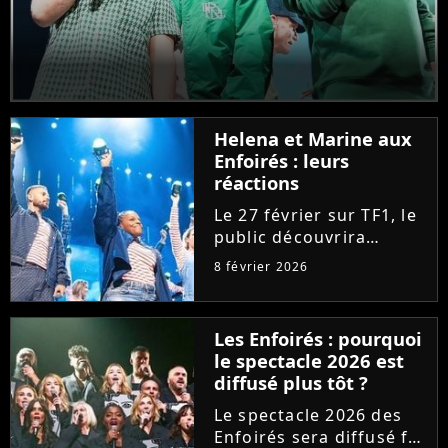
Helena et Marine aux
Enfoirés : leurs
réactions
Le 27 février sur TF1, le
public découvrira
Marine et Helena faire
8 février 2026
leurs premiers pas aux
Enfoirés. "Fières", les
deux chanteuses de la
Les Enfoirés : pourquoi
"Star Academy" se
le spectacle 2026 est
confient sur leur
diffusé plus tôt ?
arrivée...
Le spectacle 2026 des
Enfoirés sera diffusé fin