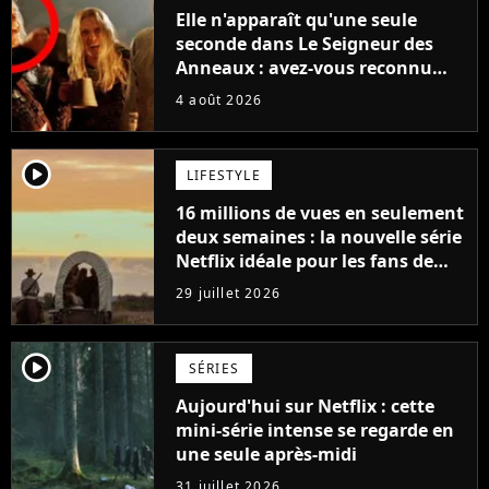
Elle n'apparaît qu'une seule
seconde dans Le Seigneur des
Anneaux : avez-vous reconnu
cette légende du cinéma dans la
4 août 2026
saga ?
player2
LIFESTYLE
16 millions de vues en seulement
deux semaines : la nouvelle série
Netflix idéale pour les fans de
Yellowstone
29 juillet 2026
player2
SÉRIES
Aujourd'hui sur Netflix : cette
mini-série intense se regarde en
une seule après-midi
31 juillet 2026