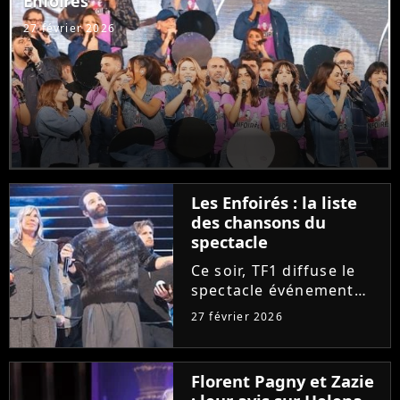
Enfoirés
Purecharts !
27 février 2026
Les Enfoirés : la liste
des chansons du
spectacle
Ce soir, TF1 diffuse le
spectacle événement
des Enfoirés. Quels
27 février 2026
tubes d'hier et
d'aujourd'hui seront au
programme du concert
Florent Pagny et Zazie
? Découvrez la liste des