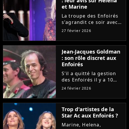
: leur avis sur Helena
chansons !
et Marine
La troupe des Enfoirés
s'agrandit ce soir avec
notamment l'arrivée de
27 février 2026
Helena et Marine. Une
nouvelle génération qui
inspire Florent Pagny et
Jean-Jacques Goldman
Zazie, qui livrent leur
: son rôle discret aux
avis sur les deux...
Enfoirés
S'il a quitté la gestion
des Enfoirés il y a 10
ans, Jean-Jacques
24 février 2026
Goldman conserve dans
l'ombre un rôle
essentiel au sein de la
Trop d'artistes de la
troupe. Patrick Bruel et
Star Ac aux Enfoirés ?
Anne Marcassus
témoignent de...
Marine, Helena,