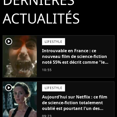
ACTUALITÉS
player2
LIFESTYLE
Introuvable en France : ce
nouveau film de science-fiction
noté 55% est décrit comme "le
plus stupide de l'année"
10:55
player2
LIFESTYLE
Aujourd'hui sur Netflix : ce film
de science-fiction totalement
oublié est pourtant l'un des
meilleurs des années 2010
09:23