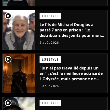
player2
LIFESTYLE
Le fils de Michael Douglas a
passé 7 ans en prison : "Je
distribuais des joints pour mon
père"
5 août 2026
player2
LIFESTYLE
"Je n'ai pas travaillé depuis un
an" : c'est la meilleure actrice de
L'Odyssée, mais personne ne
veut lui donner de rôle au
5 août 2026
cinéma
player2
LIFESTYLE