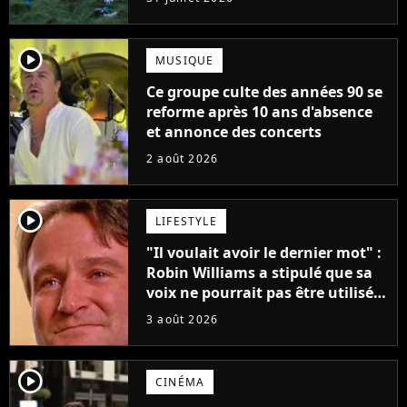
player2
MUSIQUE
Ce groupe culte des années 90 se
reforme après 10 ans d'absence
et annonce des concerts
2 août 2026
player2
LIFESTYLE
"Il voulait avoir le dernier mot" :
Robin Williams a stipulé que sa
voix ne pourrait pas être utilisée
avant 2039, pourtant Disney
3 août 2026
possède des enregistrements
inédits
player2
CINÉMA