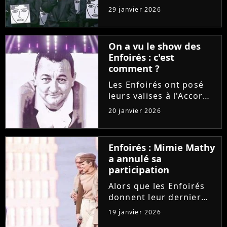
février sur TF1, et non
29 janvier 2026
pas début mars comme
d'habitude. Un décalage
provoqué par un
On a vu le show des
énorme casse-tête dans
Enfoirés : c'est
la grille des
comment ?
programmes......
Les Enfoirés ont posé
leurs valises à l'Accor
Arena pour présenter
20 janvier 2026
durant sept concerts le
spectacle "La ballade
des Enfoirés", dont les
Enfoirés : Mimie Mathy
bénéfices iront aux
a annulé sa
Restos du Coeur. Entre...
participation
Alors que les Enfoirés
donnent leur dernier
concert ce soir à Paris,
19 janvier 2026
le public est déçu de ne