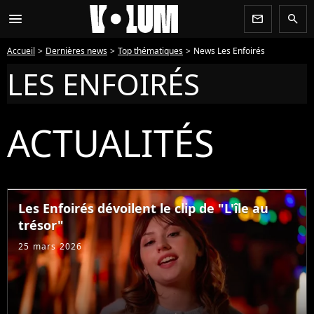
menu
newsletter
search
Accueil
Dernières news
Top thématiques
News Les Enfoirés
LES ENFOIRÉS
ACTUALITÉS
Les Enfoirés dévoilent le clip de "L'île au
trésor"
25 mars 2026