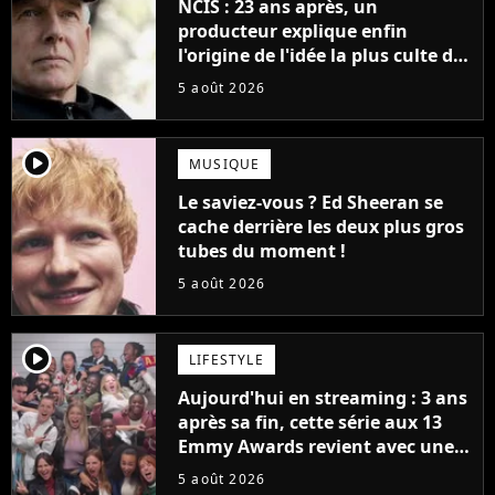
NCIS : 23 ans après, un
producteur explique enfin
l'origine de l'idée la plus culte de
la série (et on ne parle pas du
5 août 2026
bateau)
player2
MUSIQUE
Le saviez-vous ? Ed Sheeran se
cache derrière les deux plus gros
tubes du moment !
5 août 2026
player2
LIFESTYLE
Aujourd'hui en streaming : 3 ans
après sa fin, cette série aux 13
Emmy Awards revient avec une
suite... totalement différente
5 août 2026