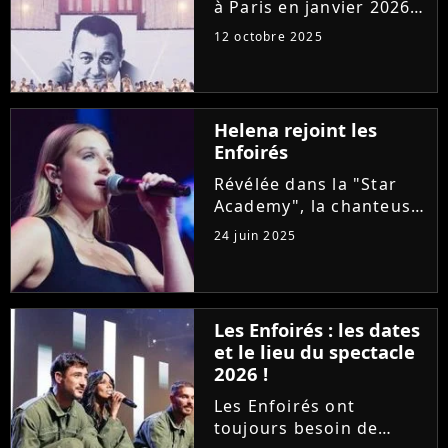
à Paris en janvier 2026
pour sept concerts à
12 octobre 2025
l'Accor Arena au profit
des Restos du coeur.
Alors que la mise en
vente est imminente,
Helena rejoint les
voici le prix des places...
Enfoirés
Révélée dans la "Star
Academy", la chanteuse
Helena rencontre un
24 juin 2025
succès important avec
son premier album
"Hélé". Alors qu'elle
sillonne les routes avec
Les Enfoirés : les dates
sa tournée, la
et le lieu du spectacle
chanteuse a accepté...
2026 !
Les Enfoirés ont
toujours besoin de