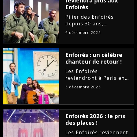
reviendra plus aux
Enfoirés
Pilier des Enfoirés
depuis 30 ans,
Catherine Lara ne
6 décembre 2025
souhaite plus participer
aux concerts de la
troupe. Invitée sur RTL,
Enfoirés : un célèbre
l'icône des années 80
chanteur de retour !
déplore l'évolution du
spectacle et...
Les Enfoirés
reviendront à Paris en
janvier pour leurs
5 décembre 2025
traditionnels concerts
au profit des Restos du
Coeur. Si Florent Pagny
et Helena seront de la
Enfoirés 2026 : le prix
partie, un pilier de la
des places !
troupe...
Les Enfoirés reviennent