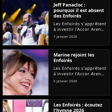
notamment l'arrivée
Jeff Panacloc :
d'un deuxième hymne,
pourquoi il est absent
après celui de Santa.
des Enfoirés
Explications.
Les Enfoirés s'apprêtent
à investir l'Accor Arena
pour leur spectacle
7 janvier 2026
2026 au profit des
Restos du Coeur.
Discrète ces dernières
Marine rejoint les
années, cette figure de
Enfoirés
la troupe ne sera à
nouveau...
Les Enfoirés s'apprêtent
à investir l'Accor Arena
de Paris pour proposer
5 janvier 2026
leur nouveau spectacle.
Et après Helena, la
troupe pourra compter
sur l'implication d'une
Les Enfoirés : écoutez
autre chanteuse
l'hymne 2026