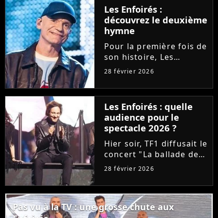
désormais se procurer
Les Enfoirés :
le CD/DVD au profit des
découvrez le deuxième
Restos du Coeur, ce
hymne
célèbre...
Pour la première fois de
son histoire, Les
Enfoirés ont le droit à
28 février 2026
deux hymnes en une
année. Après "Tout se
casse" par Santa,
Les Enfoirés : quelle
découvrez la chanson
audience pour le
"L'île aux trésors",
spectacle 2026 ?
signée Gaëtan...
Hier soir, TF1 diffusait le
concert "La ballade des
Enfoirés". Après une
28 février 2026
édition 2025 décevante,
la troupe a-t-elle signé
un succès d'audience ?
Pas vu à la TV : une grosse chute aux
Tous les chiffres sur