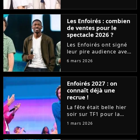
spectacle "La ballade
des Enfoirés" avec un
score historiquement
Les Enfoirés : combien
faible. Mais comment
de ventes pour le
s'en sortent les ventes
spectacle 2026 ?
du DVD ? Purecharts...
Les Enfoirés ont signé
leur pire audience avec
le spectacle 2026. Mais
6 mars 2026
le CD du concert s'est-il
bien vendu ? Découvrez
les premiers chiffres de
Enfoirés 2027 : on
ventes sur Purecharts !
connaît déjà une
recrue !
La fête était belle hier
soir sur TF1 pour la
diffusion du spectacle
1 mars 2026
des Enfoirés. Alors que
le public peut