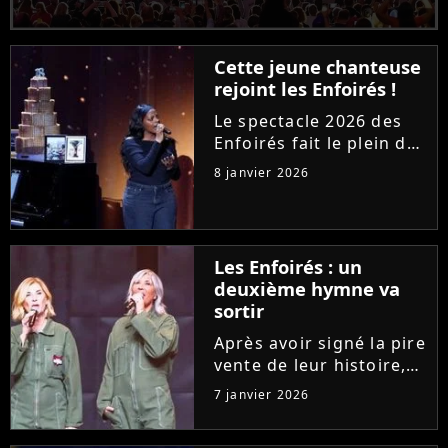
Cette jeune chanteuse
rejoint les Enfoirés !
Le spectacle 2026 des
Enfoirés fait le plein de
recrues. Après Helena
8 janvier 2026
ou Marine, une jeune
artiste de la chanson
française est fière
d'annoncer son arrivée
Les Enfoirés : un
dans la troupe.
deuxième hymne va
Découvrez...
sortir
Après avoir signé la pire
vente de leur histoire,
Les Enfoirés se
7 janvier 2026
réinventent pour leur
spectacle 2026 avec