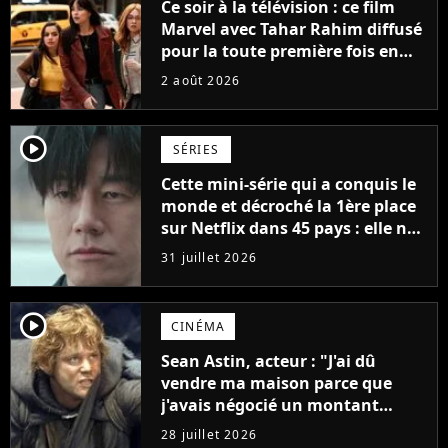
Ce soir à la télévision : ce film
Marvel avec Tahar Rahim diffusé
pour la toute première fois en
France
2 août 2026
player2
SÉRIES
Cette mini-série qui a conquis le
monde et décroché la 1ère place
sur Netflix dans 45 pays : elle ne
compte que 10 épisodes et c'est
31 juillet 2026
un phénomène mondial
player2
CINÉMA
Sean Astin, acteur : "J'ai dû
vendre ma maison parce que
j'avais négocié un montant
beaucoup trop bas pour Le
28 juillet 2026