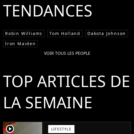
TENDANCES
Robin Williams
Tom Holland
Dakota Johnson
Iron Maiden
VOIR TOUS LES PEOPLE
TOP ARTICLES DE
LA SEMAINE
player2
LIFESTYLE