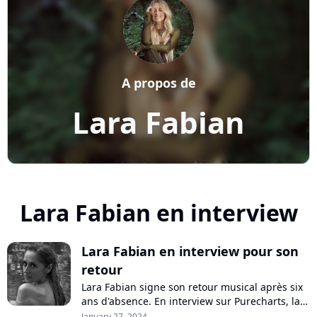
A propos de
Lara Fabian
Lara Fabian en interview
Lara Fabian en interview pour son
retour
Lara Fabian signe son retour musical après six
ans d'absence. En interview sur Purecharts, la
chanteuse se confie sur sa nouvelle chanson
January 27, 2024