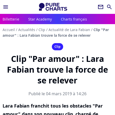
menu
newsletter
search
Billetterie
Star Academy
Charts français
Accueil
/
Actualités
/
Clip
/
Actualité de Lara Fabian
/
Clip "Par
amour" : Lara Fabian trouve la force de se relever
Clip
Clip "Par amour" : Lara
Fabian trouve la force de
se relever
Publié le 04 mars 2019 à 14:26
Lara Fabian franchit tous les obstacles "Par
amour" dans son nouveau clip, chargé de