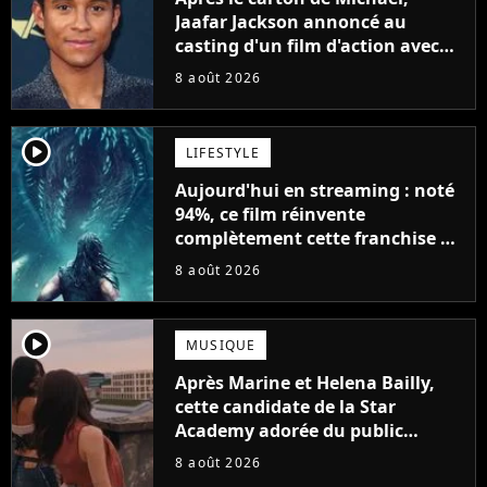
Jaafar Jackson annoncé au
casting d'un film d'action avec
Will Smith
8 août 2026
player2
LIFESTYLE
Aujourd'hui en streaming : noté
94%, ce film réinvente
complètement cette franchise de
science-fiction vieille de 40 ans
8 août 2026
player2
MUSIQUE
Après Marine et Helena Bailly,
cette candidate de la Star
Academy adorée du public
annonce son premier album,
8 août 2026
"C'est tellement puissant"