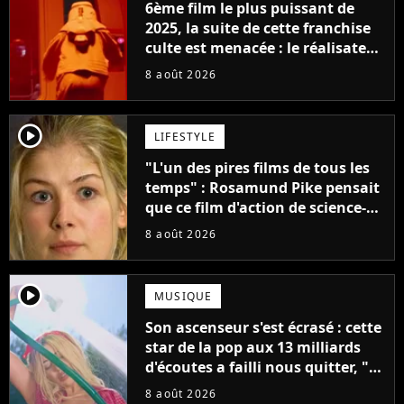
6ème film le plus puissant de
2025, la suite de cette franchise
culte est menacée : le réalisateur
claque la porte pour "différends
8 août 2026
créatifs"
player2
LIFESTYLE
"L'un des pires films de tous les
temps" : Rosamund Pike pensait
que ce film d'action de science-
fiction avec Dwayne Johnson
8 août 2026
mettrait fin à sa carrière
player2
MUSIQUE
Son ascenseur s'est écrasé : cette
star de la pop aux 13 milliards
d'écoutes a failli nous quitter, "Je
pensais ne plus jamais chanter"
8 août 2026