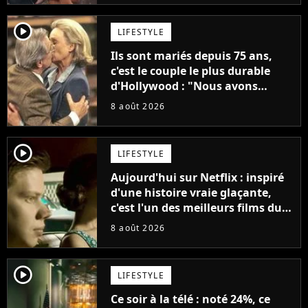
player2
LIFESTYLE
Ils sont mariés depuis 75 ans,
c'est le couple le plus durable
d'Hollywood : "Nous avons
avancé jour après jour, et les
8 août 2026
jours se sont transformés en
décennies"
player2
LIFESTYLE
Aujourd'hui sur Netflix : inspiré
d'une histoire vraie glaçante,
c'est l'un des meilleurs films du
21ème siècle
8 août 2026
player2
LIFESTYLE
Ce soir à la télé : noté 24%, ce