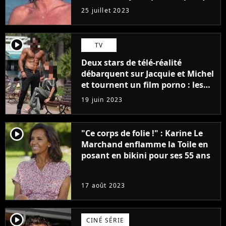
j'arriverais à le faire..."
25 juillet 2023
player2
TV
Deux stars de télé-réalité
débarquent sur Jacquie et Michel
et tournent un film porno : les
premières images du tournage
19 juin 2023
(exclu)
player2
"Ce corps de folie !" : Karine Le
Marchand enflamme la Toile en
posant en bikini pour ses 55 ans
17 août 2023
player2
CINÉ SÉRIE