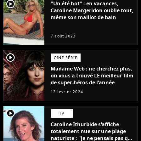
player2
"Un été hot" : en vacances,
Caroline Margeridon oublie tout,
même son maillot de bain
7 août 2023
player2
CINÉ SÉRIE
Madame Web : ne cherchez plus,
on vous a trouvé LE meilleur film
de super-héros de l'année
12 février 2024
player2
TV
Caroline Ithurbide s'affiche
totalement nue sur une plage
naturiste : "je ne pensais pas que