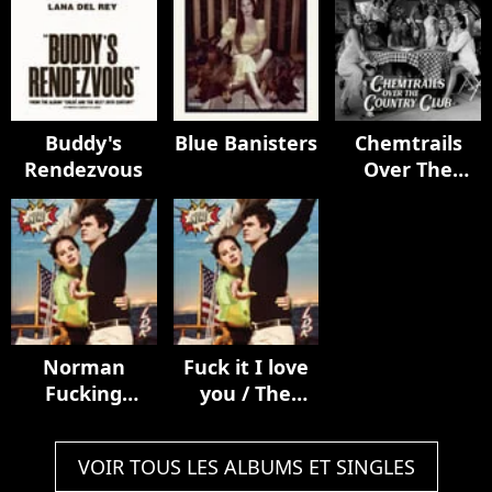
Buddy's
Blue Banisters
Chemtrails
Rendezvous
Over The
Country Club
Norman
Fuck it I love
Fucking
you / The
Rockwell!
greatest
VOIR TOUS LES ALBUMS ET SINGLES