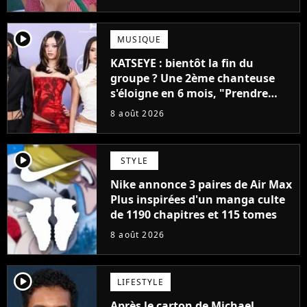
player2
MUSIQUE
KATSEYE : bientôt la fin du
groupe ? Une 2ème chanteuse
s'éloigne en 6 mois, "Prendre
cette décision n’a pas été facile"
8 août 2026
player2
STYLE
Nike annonce 3 paires de Air Max
Plus inspirées d'un manga culte
de 1190 chapitres et 115 tomes
8 août 2026
player2
LIFESTYLE
Après le carton de Michael,