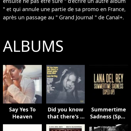
ensuite ne pas être sure " d'écrire un autre album
" et qui annule une partie de sa promo en France,
après un passage au " Grand Journal " de Canal+.
ALBUMS
Say Yes To
Did you know
Summertime
Heaven
that there's a
Sadness (Sped
tunnel under
Up)
Ocean Blvd