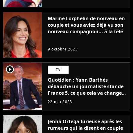
Marine Lorphelin de nouveau en
couple et vous aviez déjà vu son
nouveau compagnon... à la télé
9 octobre 2023
player2
TV
Quotidien : Yann Barthès
débauche un journaliste star de
France 5, ce que cela va changer
à la rentrée
22 mai 2023
Jenna Ortega furieuse après les
rumeurs qui la disent en couple