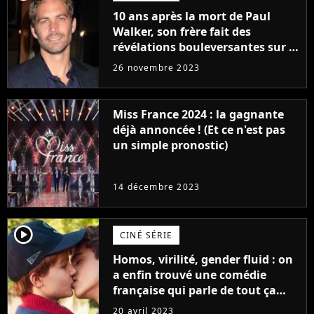
10 ans après la mort de Paul
Walker, son frère fait des
révélations bouleversantes sur la
réaction des acteurs de Fast and
26 novembre 2023
Furious
Miss France 2024 : la gagnante
déjà annoncée ! (Et ce n'est pas
un simple pronostic)
14 décembre 2023
player2
CINÉ SÉRIE
Homos, virilité, gender fluid : on
a enfin trouvé une comédie
française qui parle de tout ça
sans être super ringarde
20 avril 2023