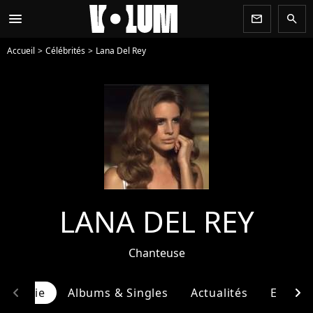
menu
newsletter
search
Accueil
Célébrités
Lana Del Rey
LANA DEL REY
Chanteuse
chevron_left
chevron_right
ographie
Albums & Singles
Actualités
Entour