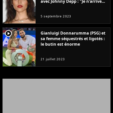
avec Johnny Depp : "Je n'arrive
même pas..."
5 septembre 2023
player2
Gianluigi Donnarumma (PSG) et
sa femme séquestrés et ligotés :
le butin est énorme
21 juillet 2023