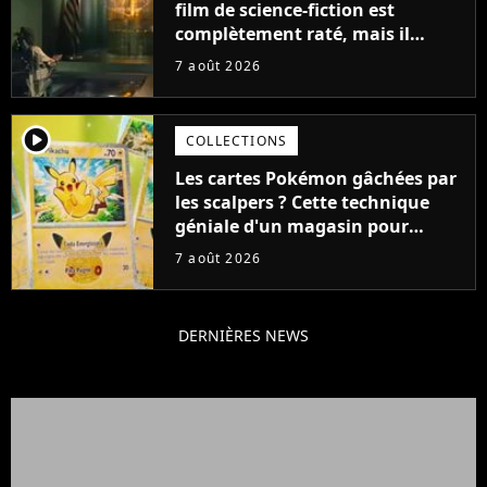
film de science-fiction est
complètement raté, mais il
aurait pu être encore pire à
7 août 2026
cause de son acteur
player2
COLLECTIONS
Les cartes Pokémon gâchées par
les scalpers ? Cette technique
géniale d'un magasin pour
ruiner les revendeurs
7 août 2026
DERNIÈRES NEWS