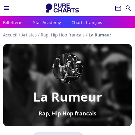
menu
newsletter
search
Billetterie
Star Academy
Charts français
Accueil
/
Artistes
/
Rap, Hip Hop francais
/
La Rumeur
La Rumeur
Rap, Hip Hop francais