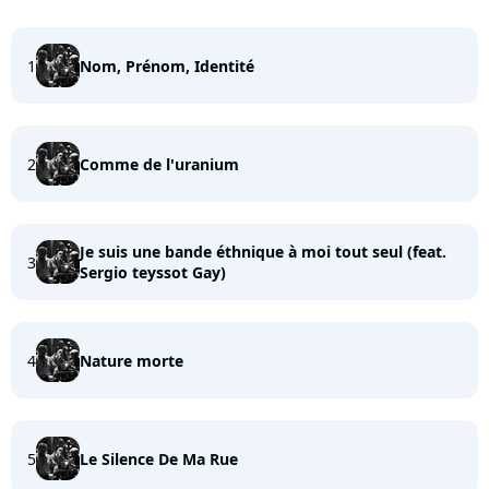
1
Nom, Prénom, Identité
2
Comme de l'uranium
Je suis une bande éthnique à moi tout seul (feat.
3
Sergio teyssot Gay)
4
Nature morte
5
Le Silence De Ma Rue