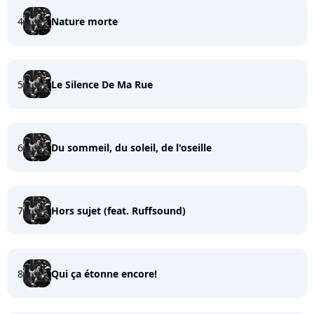
4
Nature morte
5
Le Silence De Ma Rue
6
Du sommeil, du soleil, de l'oseille
7
Hors sujet (feat. Ruffsound)
8
Qui ça étonne encore!