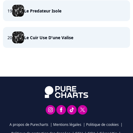
19
Le Predateur Isole
20
Le Cuir Use D'une Valise
A propos de Purecharts
|
Mentions légales
|
Politique de cookies
|