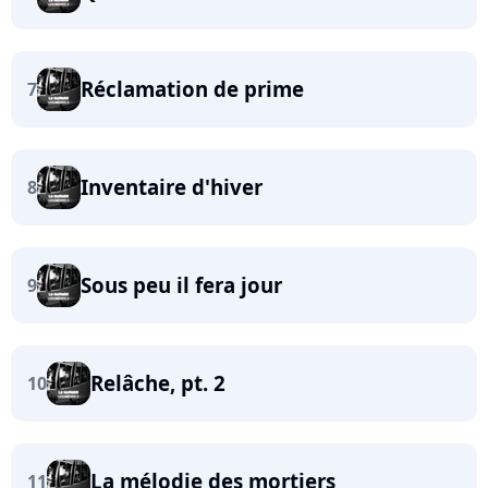
Réclamation de prime
7
Inventaire d'hiver
8
Sous peu il fera jour
9
Relâche, pt. 2
10
La mélodie des mortiers
11