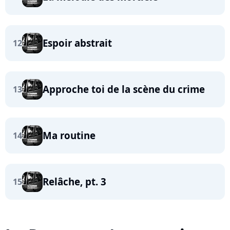
Espoir abstrait
12
Approche toi de la scène du crime
13
Ma routine
14
Relâche, pt. 3
15