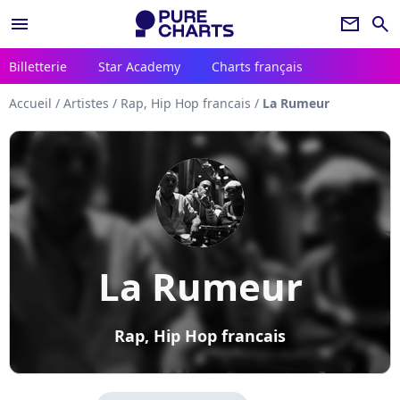
menu
newsletter
search
Billetterie
Star Academy
Charts français
Accueil
/
Artistes
/
Rap, Hip Hop francais
/
La Rumeur
La Rumeur
Rap, Hip Hop francais