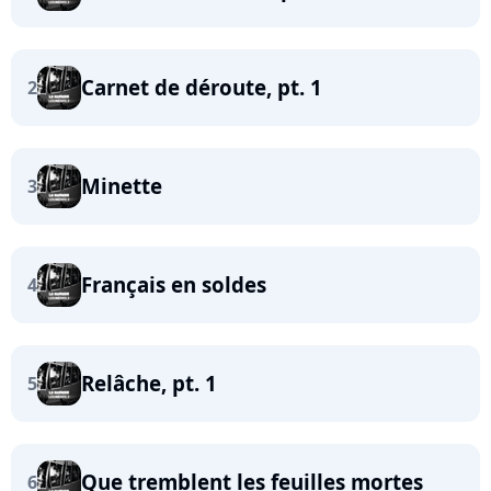
Carnet de déroute, pt. 1
2
Minette
3
Français en soldes
4
Relâche, pt. 1
5
Que tremblent les feuilles mortes
6